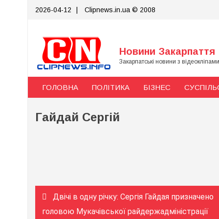
Skip
2026-04-12
|
Clipnews.in.ua © 2008
to
content
Новини Закарпаття
Закарпатські новини з відеокліпам
ГОЛОВНА
ПОЛІТИКА
БІЗНЕС
СУСПІЛЬ
Гайдай Сергій
Навігація
Двічі в одну річку: Сергія Гайдая призначено
записів
головою Мукачівської райдержадміністрації