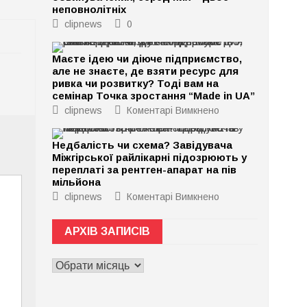
неповнолітніх
clipnews
0
Маєте ідею чи діюче підприємство,
але не знаєте, де взяти ресурс для
ривка чи розвитку? Тоді вам на
семінар Точка зростання “Made in UA”
до
clipnews
Коментарі Вимкнено
Маєте
ідею
чи
Недбалість чи схема? Завідувача
діюче
Міжгірської райлікарні підозрюють у
підприємство,
але
переплаті за рентген-апарат на пів
не
мільйона
знаєте,
де
до
clipnews
Коментарі Вимкнено
взяти
Недбалість
ресурс
чи
для
схема?
АРХІВ ЗАПИСІВ
ривка
Завідувача
чи
Міжгірської
розвитку?
райлікарні
АРХІВ
Тоді
підозрюють
вам
у
ЗАПИСІВ
на
переплаті
семінар
за
Точка
рентген-