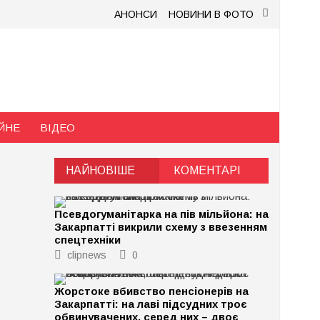
АНОНСИ
НОВИНИ В ФОТО
ЙНЕ
ВІДЕО
НАЙНОВІШЕ
КОМЕНТАРІ
Псевдогуманітарка на пів мільйона: на
Закарпатті викрили схему з ввезенням
спецтехніки
clipnews
0
Жорстоке вбивство пенсіонерів на
Закарпатті: на лаві підсудних троє
обвинувачених, серед них – двоє