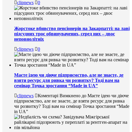
clipnews
0
Жорстоке вбивство пенсіонерів на Закарпатті: на лаві
підсудних троє обвинувачених, серед них – двоє
неповнолітніх
clipnews
0
Маєте ідею чи діюче підприємство, але не знаєте, де
взяти ресурс для ривка чи розвитку? Тоді вам на
семінар Точка зростання “Made in UA”
clipnews
Коментарі Вимкнено
до Маєте ідею чи діюче
підприємство, але не знаєте, де взяти ресурс для ривка
чи розвитку? Тоді вам на семінар Точка зростання “Made
in UA”