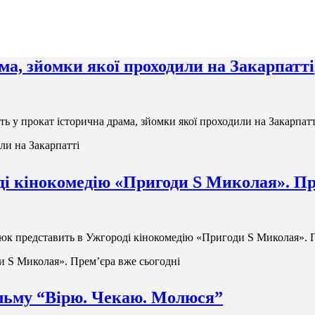
ма, зйомки якої проходили на Закарпатті
ь у прокат історична драма, зйомки якої проходили на Закарпатт
ли на Закарпатті
і кінокомедію «Пригоди S Миколая». Пр
юк представить в Ужгороді кінокомедію «Пригоди S Миколая». П
и S Миколая». Прем’єра вже сьогодні
льму “Вірю. Чекаю. Молюся”