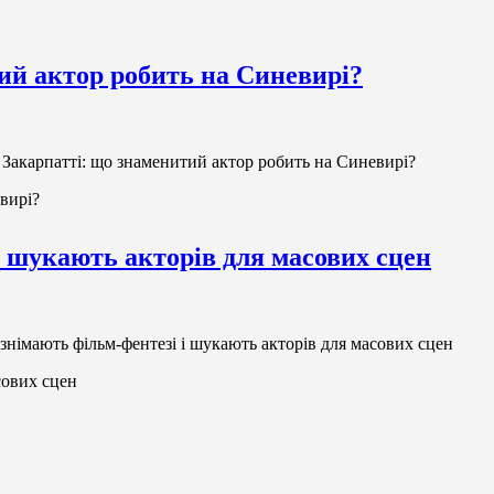
ий актор робить на Синевирі?
 Закарпатті: що знаменитий актор робить на Синевирі?
вирі?
і шукають акторів для масових сцен
знімають фільм-фентезі і шукають акторів для масових сцен
сових сцен