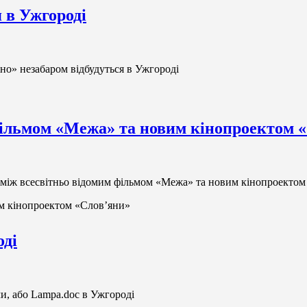
я в Ужгороді
но» незабаром відбудуться в Ужгороді
фільмом «Межа» та новим кінопроектом 
між всесвітньо відомим фільмом «Межа» та новим кінопроектом
им кінопроектом «Слов’яни»
оді
ми, або Lampa.doc в Ужгороді