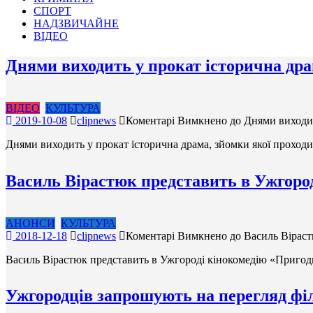
СПОРТ
НАДЗВИЧАЙНЕ
ВІДЕО
Днями виходить у прокат історична дра
ВІДЕО
КУЛЬТУРА
2019-10-08
clipnews
Коментарі Вимкнено
до Днями виходит
Днями виходить у прокат історична драма, зйомки якої проходи
Василь Вірастюк представить в Ужгород
АНОНСИ
КУЛЬТУРА
2018-12-18
clipnews
Коментарі Вимкнено
до Василь Віраст
Василь Вірастюк представить в Ужгороді кінокомедію «Пригод
Ужгородців запрошують на перегляд фі