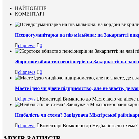
НАЙНОВІШЕ
КОМЕНТАРІ
Псевдогуманітарка на пів мільйона: на Закарпатті вик
clipnews
0
Жорстоке вбивство пенсіонерів на Закарпатті: на лаві 
clipnews
0
Маєте ідею чи діюче підприємство, але не знаєте, де в
clipnews
Коментарі Вимкнено
до Маєте ідею чи діюче п
Недбалість чи схема? Завідувача Міжгірської райлікарн
clipnews
Коментарі Вимкнено
до Недбалість чи схема? 
АРХІВ ЗАПИСІВ