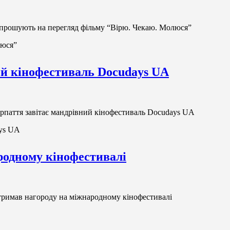
прошують на перегляд фільму “Вірю. Чекаю. Молюся”
люся”
ий кінофестиваль Docudays UA
рпаття завітає мандрівний кінофестиваль Docudays UA
ays UA
родному кінофестивалі
римав нагороду на міжнародному кінофестивалі