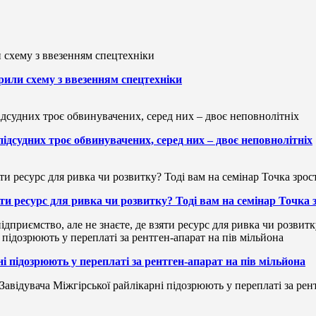
рили схему з ввезенням спецтехніки
підсудних троє обвинувачених, серед них – двоє неповнолітніх
зяти ресурс для ривка чи розвитку? Тоді вам на семінар Точка
ідприємство, але не знаєте, де взяти ресурс для ривка чи розвит
і підозрюють у переплаті за рентген-апарат на пів мільйона
Завідувача Міжгірської райлікарні підозрюють у переплаті за рен