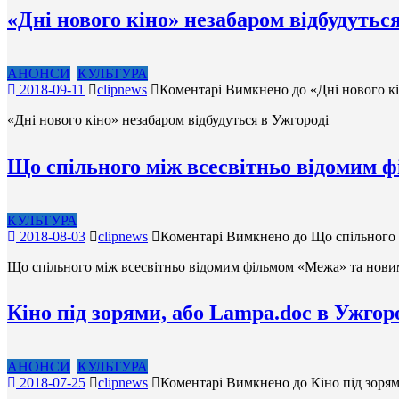
«Дні нового кіно» незабаром відбудутьс
АНОНСИ
КУЛЬТУРА
2018-09-11
clipnews
Коментарі Вимкнено
до «Дні нового кі
«Дні нового кіно» незабаром відбудуться в Ужгороді
Що спільного між всесвітньо відомим 
КУЛЬТУРА
2018-08-03
clipnews
Коментарі Вимкнено
до Що спільного 
Що спільного між всесвітньо відомим фільмом «Межа» та нов
Кіно під зорями, або Lampa.doc в Ужгор
АНОНСИ
КУЛЬТУРА
2018-07-25
clipnews
Коментарі Вимкнено
до Кіно під зоря