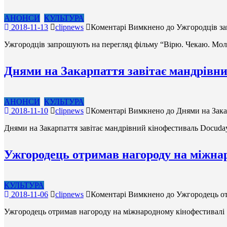
АНОНСИ
КУЛЬТУРА
2018-11-13
clipnews
Коментарі Вимкнено
до Ужгородців за
Ужгородців запрошують на перегляд фільму “Вірю. Чекаю. Мо
Днями на Закарпаття завітає мандрівн
АНОНСИ
КУЛЬТУРА
2018-11-10
clipnews
Коментарі Вимкнено
до Днями на Зака
Днями на Закарпаття завітає мандрівний кінофестиваль Docud
Ужгородець отримав нагороду на міжна
КУЛЬТУРА
2018-11-06
clipnews
Коментарі Вимкнено
до Ужгородець от
Ужгородець отримав нагороду на міжнародному кінофестивалі