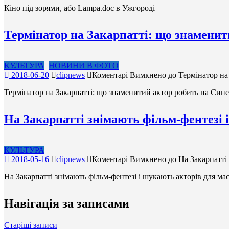
Кіно під зорями, або Lampa.doc в Ужгороді
Термінатор на Закарпатті: що знаменит
КУЛЬТУРА
НОВИНИ В ФОТО
2018-06-20
clipnews
Коментарі Вимкнено
до Термінатор на
Термінатор на Закарпатті: що знаменитий актор робить на Сине
На Закарпатті знімають фільм-фентезі 
КУЛЬТУРА
2018-05-16
clipnews
Коментарі Вимкнено
до На Закарпатті 
На Закарпатті знімають фільм-фентезі і шукають акторів для ма
Навігація за записами
Старіші записи