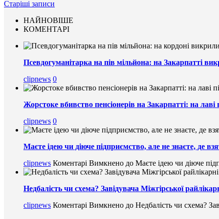
Старіші записи
НАЙНОВІШЕ
КОМЕНТАРІ
Псевдогуманітарка на пів мільйона: на Закарпатті вик
clipnews
0
Жорстоке вбивство пенсіонерів на Закарпатті: на лаві 
clipnews
0
Маєте ідею чи діюче підприємство, але не знаєте, де в
clipnews
Коментарі Вимкнено
до Маєте ідею чи діюче підп
Недбалість чи схема? Завідувача Міжгірської райлікарн
clipnews
Коментарі Вимкнено
до Недбалість чи схема? Зав