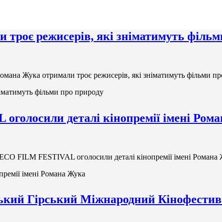
 троє режисерів, які зніматимуть фільм
омана Жука отримали троє режисерів, які зніматимуть фільми п
німатимуть фільми про природу
 оголосили деталі кінопремії імені Ром
с ECO FILM FESTIVAL оголосили деталі кінопремії імені Романа
премії імені Романа Жука
тський Гірський Міжнародний Кінофест