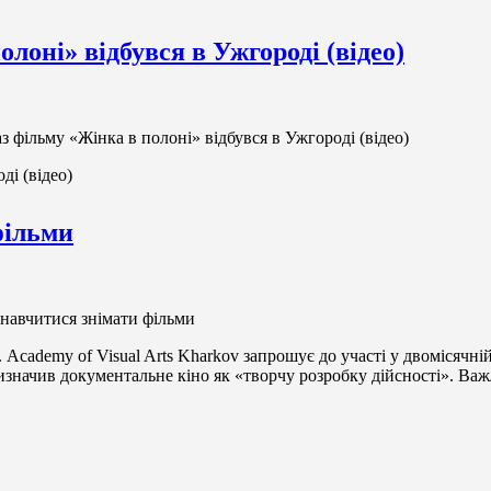
оні» відбувся в Ужгороді (відео)
 фільму «Жінка в полоні» відбувся в Ужгороді (відео)
ді (відео)
фільми
навчитися знімати фільми
 Academy of Visual Arts Kharkov запрошує до участі у двомісячні
ачив документальне кіно як «творчу розробку дійсності». Важли