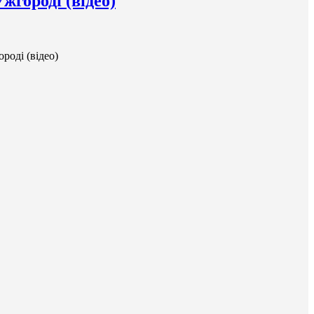
городі (відео)
роді (відео)