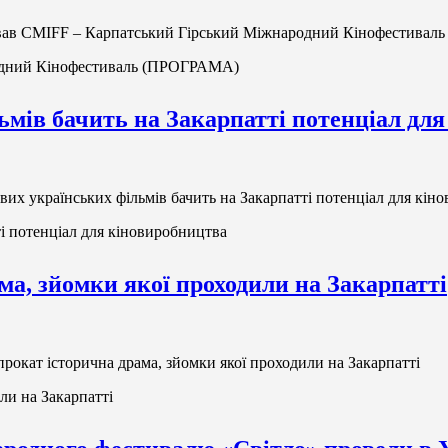
ував CMIFF – Карпатський Гірський Міжнародний Кінофестива
родний Кінофестиваль (ПРОГРАМА)
мів бачить на Закарпатті потенціал дл
их українських фільмів бачить на Закарпатті потенціал для кін
і потенціал для кіновиробництва
ма, зйомки якої проходили на Закарпатті
рокат історична драма, зйомки якої проходили на Закарпатті
ли на Закарпатті