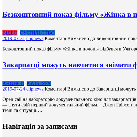
Безкоштовний показ фільму «Жінка в пол
ВІДЕО
СУСПІЛЬСТВО
2019-07-31
clipnews
Коментарі Вимкнено
до Безкоштовний показ
Безкоштовний показ фільму «Жінка в полоні» відбувся в Ужгоро
Закарпатці можуть навчитися знімати 
АНОНСИ
КУЛЬТУРА
2019-07-24
clipnews
Коментарі Вимкнено
до Закарпатці можуть 
Open-call на лабораторію документального кіно для закарпатців.
— зняти свій перший документальний фільм. Джон Грірсон визн
теми та ситуації….
Навігація за записами