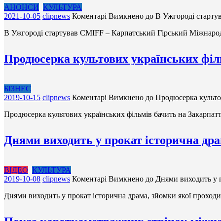
АНОНСИ
КУЛЬТУРА
2021-10-05
clipnews
Коментарі Вимкнено
до В Ужгороді старт
В Ужгороді стартував CMIFF – Карпатський Гірський Міжна
Продюсерка культових українських філь
БІЗНЕС
2019-10-15
clipnews
Коментарі Вимкнено
до Продюсерка культов
Продюсерка культових українських фільмів бачить на Закарпатт
Днями виходить у прокат історична дра
ВІДЕО
КУЛЬТУРА
2019-10-08
clipnews
Коментарі Вимкнено
до Днями виходить у п
Днями виходить у прокат історична драма, зйомки якої проходи