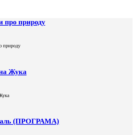
и про природу
ро природу
ана Жука
 Жука
иваль (ПРОГРАМА)