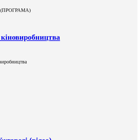
ль (ПРОГРАМА)
я кіновиробництва
овиробництва