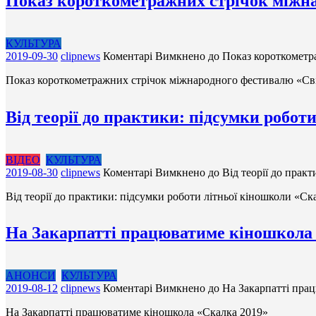
Показ короткометражних стрічок міжнар
КУЛЬТУРА
2019-09-30
clipnews
Коментарі Вимкнено
до Показ короткометр
Показ короткометражних стрічок міжнародного фестивалю «Сві
Від теорії до практики: підсумки робот
ВІДЕО
КУЛЬТУРА
2019-08-30
clipnews
Коментарі Вимкнено
до Від теорії до практ
Від теорії до практики: підсумки роботи літньої кіношколи «Ска
На Закарпатті працюватиме кіношкола
АНОНСИ
КУЛЬТУРА
2019-08-12
clipnews
Коментарі Вимкнено
до На Закарпатті пра
На Закарпатті працюватиме кіношкола «Скалка 2019»