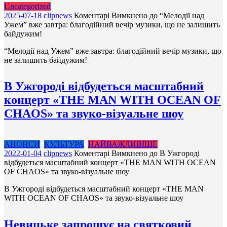
Uncategorized
2025-07-18
clipnews
Коментарі Вимкнено
до “Мелодії над
Ужем” вже завтра: благодійний вечір музики, що не залишить
байдужим!
“Мелодії над Ужем” вже завтра: благодійний вечір музики, що
не залишить байдужим!
В Ужгороді відбудеться масштабний
концерт «THE MAN WITH OCEAN OF
CHAOS» та звуко-візуальне шоу
АНОНСИ
КУЛЬТУРА
НАЙВАЖЛИВІШЕ
2022-01-04
clipnews
Коментарі Вимкнено
до В Ужгороді
відбудеться масштабний концерт «THE MAN WITH OCEAN
OF CHAOS» та звуко-візуальне шоу
В Ужгороді відбудеться масштабний концерт «THE MAN
WITH OCEAN OF CHAOS» та звуко-візуальне шоу
Невицьке запрошує на святковий