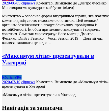
2020-06-05
clipnews
Коментарі Вимкнено
до Дмитро Фесенко:
Ми створюємо культурне майбутнє (відео)
Мистецтво – особлива форма внутрішньої терапії, яка збагачує
кожен індивід своєю недосяжною істиною. Цей великий
організм безкінечності нагадує блискавку, провідника із
потойбічності. Їм обом притаманно закохувати і водночас
ховатися. Саме так характеризує його митець Дмитро
Фесенко. Dmitry Fesenko – Vocal Session 2019 Довгий час
вагався, залишати це відео…
«Максимум хітів» презентували в
Ужгороді
КУЛЬТУРА
2020-03-10
clipnews
Коментарі Вимкнено
до «Максимум хітів»
презентували в Ужгороді
«Максимум хітів» презентували в Ужгороді
Навігація за записами