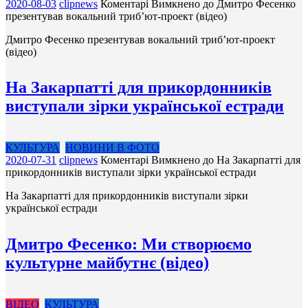
2020-08-03
clipnews
Коментарі Вимкнено
до Дмитро Фесенко
презентував вокальний триб’ют-проект (відео)
Дмитро Фесенко презентував вокальний триб’ют-проект
(відео)
На Закарпатті для прикордонників
виступали зірки української естради
КУЛЬТУРА
НОВИНИ В ФОТО
2020-07-31
clipnews
Коментарі Вимкнено
до На Закарпатті для
прикордонників виступали зірки української естради
На Закарпатті для прикордонників виступали зірки
української естради
Дмитро Фесенко: Ми створюємо
культурне майбутнє (відео)
ВІДЕО
КУЛЬТУРА