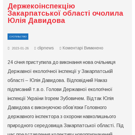
Держекоінспекцію
Закарпатської області очолила
Юлія Давидова
СУСПІЛЬСТВО
до
clipnews
Коментарі Вимкнено
2023-01-26
Держекоінспекц
Закарпатської
24 січня приступила до виконання нова очільниця
області
очолила
Державної екологічної інспекції у Закарпатській
Юлія
Давидова
області – Юлія Давидова. Відповідний Наказ
підписаний т.в.о. Голови Державної екологічної
інспекції України Ігорем Зубовичем. Відтак Юлія
Давидова є виконуючою обов’язки Головного
державного інспектора з охорони навколишнього
природного середовища Закарпатської області. Під
час представлення колективу новопризначений