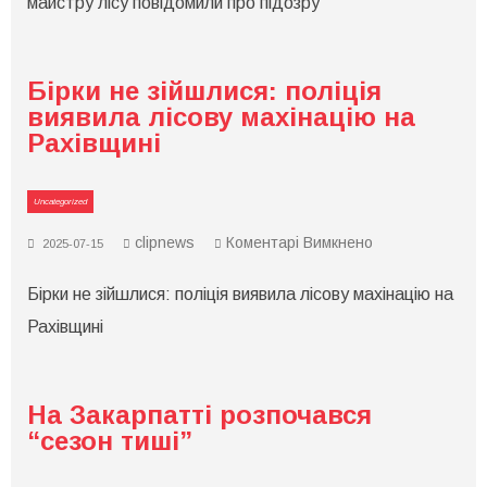
майстру лісу повідомили про підозру
млн
грн:
на
Закарпатті
майстру
Бірки не зійшлися: поліція
лісу
повідомили
виявила лісову махінацію на
про
Рахівщині
підозру
Uncategorized
до
clipnews
Коментарі Вимкнено
2025-07-15
Бірки
не
Бірки не зійшлися: поліція виявила лісову махінацію на
зійшлися:
поліція
Рахівщині
виявила
лісову
махінацію
на
Рахівщині
На Закарпатті розпочався
“сезон тиші”