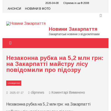
Skip
2026-04-08
Clipnews.in.ua © 2008
to
АНОНСИ
НОВИНИ В ФОТО
content
Новини Закарпаття
Закарпатські новини з відеокліпами
Незаконна рубка на 5,2 млн грн:
на Закарпатті майстру лісу
повідомили про підозру
Uncategorized
до
clipnews
Коментарі Вимкнено
2025-07-17
Незаконна
рубка
Незаконна рубка на 5,2 млн грн: на Закарпатті
на
5,2