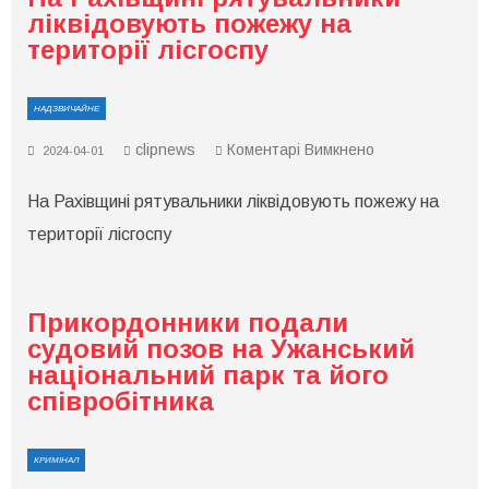
ліквідовують пожежу на
території лісгоспу
НАДЗВИЧАЙНЕ
до
clipnews
Коментарі Вимкнено
2024-04-01
На
Рахівщині
На Рахівщині рятувальники ліквідовують пожежу на
рятувальники
ліквідовують
території лісгоспу
пожежу
на
території
лісгоспу
Прикордонники подали
судовий позов на Ужанський
національний парк та його
співробітника
КРИМІНАЛ