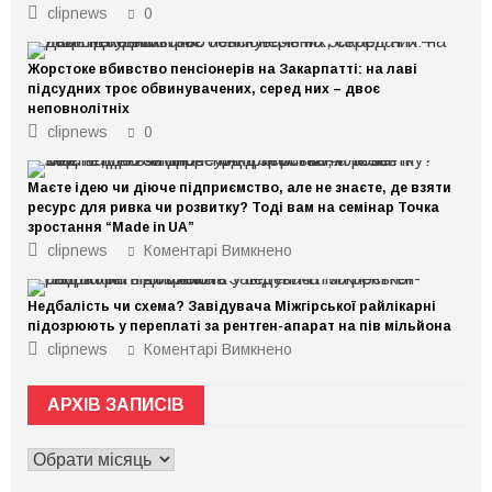
clipnews
0
Жорстоке вбивство пенсіонерів на Закарпатті: на лаві
підсудних троє обвинувачених, серед них – двоє
неповнолітніх
clipnews
0
Маєте ідею чи діюче підприємство, але не знаєте, де взяти
ресурс для ривка чи розвитку? Тоді вам на семінар Точка
зростання “Made in UA”
до
clipnews
Коментарі Вимкнено
Маєте
ідею
чи
Недбалість чи схема? Завідувача Міжгірської райлікарні
діюче
підприємство,
підозрюють у переплаті за рентген-апарат на пів мільйона
але
до
clipnews
Коментарі Вимкнено
не
Недбалість
знаєте,
чи
де
схема?
взяти
АРХІВ ЗАПИСІВ
Завідувача
ресурс
Міжгірської
для
райлікарні
ривка
АРХІВ
підозрюють
чи
у
ЗАПИСІВ
розвитку?
переплаті