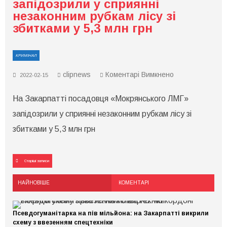
запідозрили у сприянні
незаконним рубкам лісу зі
збитками у 5,3 млн грн
КРИМІНАЛ
до
clipnews
Коментарі Вимкнено
2022-02-15
На
Закарпатті
На Закарпатті посадовця «Мокрянського ЛМГ»
посадовця
«Мокрянського
запідозрили у сприянні незаконним рубкам лісу зі
ЛМГ»
запідозрили
збитками у 5,3 млн грн
у
сприянні
незаконним
рубкам
Навігація
Старіші записи
лісу
за
зі
збитками
записами
НАЙНОВІШЕ
КОМЕНТАРІ
у
5,3
млн
грн
Псевдогуманітарка на пів мільйона: на Закарпатті викрили
схему з ввезенням спецтехніки