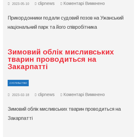
до
clipnews
Коментарі Вимкнено
2023-05-10
Прикордонники
подали
Прикордонники подали судовий позов на Ужанський
судовий
позов
національний парк та його співробітника
на
Ужанський
національний
парк
та
Зимовий облік мисливських
його
співробітника
тварин проводиться на
Закарпатті
СУСПІЛЬСТВО
до
clipnews
Коментарі Вимкнено
2023-02-18
Зимовий
облік
Зимовий облік мисливських тварин проводиться на
мисливських
тварин
Закарпатті
проводиться
на
Закарпатті