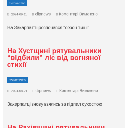
СУСПІЛЬСТВО
до
clipnews
Коментарі Вимкнено
2024-09-11
На
Закарпатті
На Закарпатті розпочався “сезон тиші”
розпочався
“сезон
тиші”
На Хустщині рятувальники
“відбили” ліс від вогняної
стихії
НАДЗВИЧАЙНЕ
до
clipnews
Коментарі Вимкнено
2024-08-21
На
Хустщині
Закарпатці знову взялись за підпал сухостою
рятувальники
“відбили”
ліс
від
вогняної
На Рахівщині рятувальники
стихії