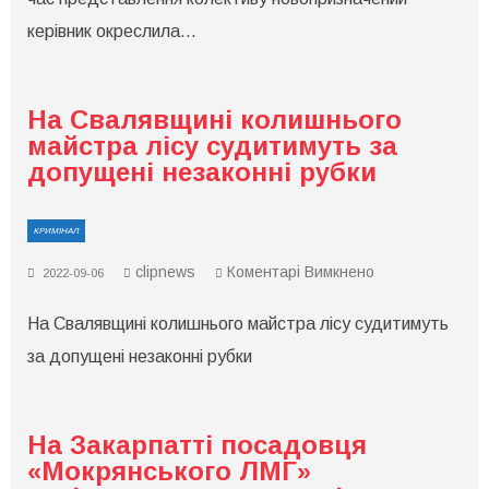
керівник окреслила…
На Свалявщині колишнього
майстра лісу судитимуть за
допущені незаконні рубки
КРИМІНАЛ
до
clipnews
Коментарі Вимкнено
2022-09-06
На
Свалявщині
На Свалявщині колишнього майстра лісу судитимуть
колишнього
майстра
за допущені незаконні рубки
лісу
судитимуть
за
допущені
незаконні
На Закарпатті посадовця
рубки
«Мокрянського ЛМГ»