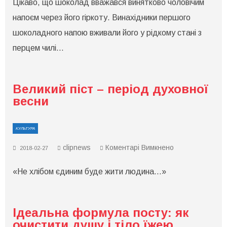
Цікаво, що шоколад вважався винятково чоловічим
напоєм через його гіркоту. Винахідники першого
шоколадного напою вживали його у рідкому стані з
перцем чилі…
Великий піст – період духовної
весни
КУЛЬТУРА
до
clipnews
Коментарі Вимкнено
2018-02-27
Великий
піст
«Не хлібом єдиним буде жити людина…»
–
період
духовної
весни
Ідеальна формула посту: як
очистити душу і тіло їжею