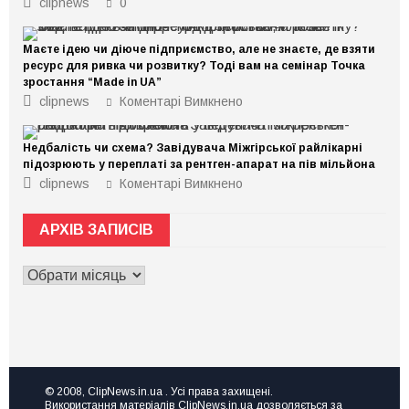
clipnews
0
Маєте ідею чи діюче підприємство, але не знаєте, де взяти
ресурс для ривка чи розвитку? Тоді вам на семінар Точка
зростання “Made in UA”
до
clipnews
Коментарі Вимкнено
Маєте
ідею
чи
Недбалість чи схема? Завідувача Міжгірської райлікарні
діюче
підприємство,
підозрюють у переплаті за рентген-апарат на пів мільйона
але
до
clipnews
Коментарі Вимкнено
не
Недбалість
знаєте,
чи
де
схема?
взяти
АРХІВ ЗАПИСІВ
Завідувача
ресурс
Міжгірської
для
райлікарні
ривка
АРХІВ
підозрюють
чи
у
ЗАПИСІВ
розвитку?
переплаті
Тоді
за
вам
рентген-
на
апарат
семінар
на
Точка
пів
зростання
мільйона
“Made
© 2008, ClipNews.in.ua . Усі права захищені.
in
Використання матеріалів ClipNews.in.ua дозволяється за
UA”