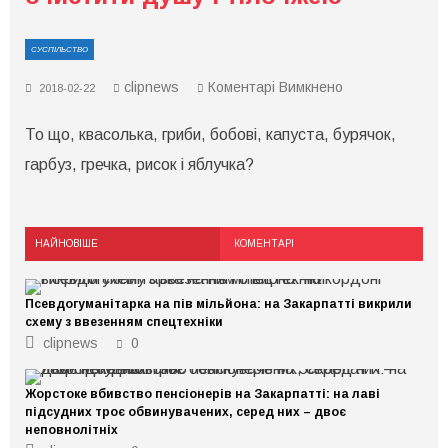
СУСПІЛЬСТВО
до
clipnews
Коментарі Вимкнено
2018-02-22
Ідеальна
формула
То що, квасолька, гриби, бобові, капуста, бурячок,
посту:
як
гарбуз, гречка, рисок і яблучка?
очистити
душу
і
тіло
їжею
НАЙНОВІШЕ
КОМЕНТАРІ
Псевдогуманітарка на пів мільйона: на Закарпатті викрили
схему з ввезенням спецтехніки
clipnews
0
Жорстоке вбивство пенсіонерів на Закарпатті: на лаві
підсудних троє обвинувачених, серед них – двоє
неповнолітніх