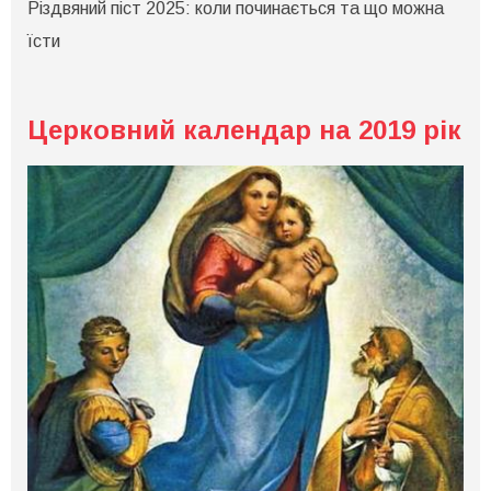
Різдвяний піст 2025: коли починається та що можна
2025:
коли
їсти
починається
та
що
можна
їсти
Церковний календар на 2019 рік