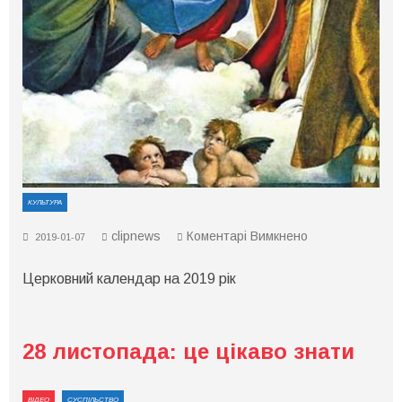
КУЛЬТУРА
до
clipnews
Коментарі Вимкнено
2019-01-07
Церковний
календар
Церковний календар на 2019 рік
на
2019
рік
28 листопада: це цікаво знати
ВІДЕО
СУСПІЛЬСТВО