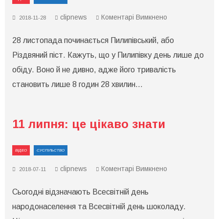
до
clipnews
Коментарі Вимкнено
2018-11-28
28
листопада:
28 листопада починається Пилипівський, або
це
цікаво
Різдвяний піст. Кажуть, що у Пилипівку день лише до
знати
обіду. Воно й не дивно, адже його тривалість
становить лише 8 годин 28 хвилин…
11 липня: це цікаво знати
ВІДЕО
СУСПІЛЬСТВО
до
clipnews
Коментарі Вимкнено
2018-07-11
11
липня:
Сьогодні відзначають Всесвітній день
це
цікаво
народонаселення та Всесвітній день шоколаду.
знати