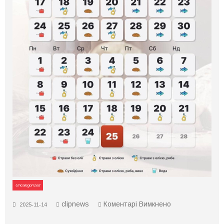
Uncategorized
до
clipnews
Коментарі Вимкнено
2025-11-14
Різдвяний
піст