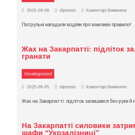
до
2025-08-08
clipnews
Коментарі Вимкнено
Пат
наг
Патрульні нагадали водіям про важливе правило!
вод
про
важ
пра
Жах на Закарпатті: підліток з
гранати
Uncategorized
до
2025-08-05
clipnews
Коментарі Вимкнено
Жа
на
Жах на Закарпатті: підліток залишився без руки й 
Зака
підл
зал
без
рук
На Закарпатті силовики затр
й
ног
шафи “Укрзалізниці”
чер