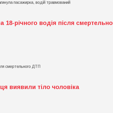
загинула пасажирка, водій травмований
ці
ранецькій
ороді:
а 18-річного водія після смертельно
инула
ажирка,
ій
вмований
ородська
ція
ісля смертельного ДТП
римала
ого
ія
я
иця виявили тіло чоловіка
ртельного
П