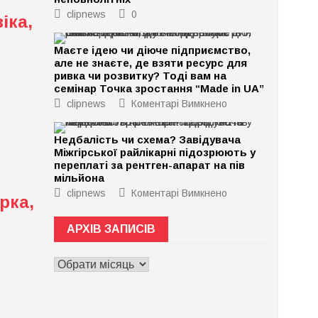
clipnews
0
іка,
Маєте ідею чи діюче підприємство,
але не знаєте, де взяти ресурс для
ривка чи розвитку? Тоді вам на
семінар Точка зростання “Made in UA”
до
clipnews
Коментарі Вимкнено
Маєте
ідею
чи
Недбалість чи схема? Завідувача
діюче
Міжгірської райлікарні підозрюють у
підприємство,
але
переплаті за рентген-апарат на пів
не
мільйона
знаєте,
де
до
clipnews
Коментарі Вимкнено
рка,
взяти
Недбалість
ресурс
чи
для
схема?
АРХІВ ЗАПИСІВ
ривка
Завідувача
чи
Міжгірської
розвитку?
райлікарні
АРХІВ
Тоді
підозрюють
вам
у
ЗАПИСІВ
на
переплаті
семінар
за
Точка
рентген-
зростання
апарат