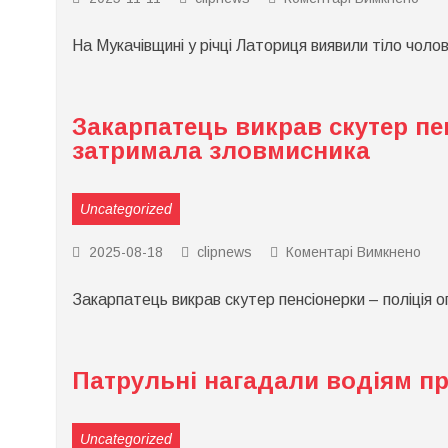
На
Мук
На Мукачівщині у річці Латориця виявили тіло чолов
у
річц
Лат
вия
тіло
Закарпатець викрав скутер пе
чоло
затримала зловмисника
Uncategorized
до
2025-08-18
clipnews
Коментарі Вимкнено
Зак
вик
Закарпатець викрав скутер пенсіонерки – поліція
ску
пен
–
полі
опе
Патрульні нагадали водіям п
зат
зло
Uncategorized