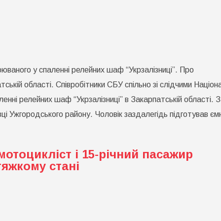
ух
нати
арпатті
юваного у спаленні релейних шаф “Укрзалізниці”. Про
овики
римали
ській області. Співробітники СБУ спільно зі слідчими Націон
ерсанта:
палював
ленні релейних шаф “Укрзалізниці” в Закарпатській області. 
ейні
фи
вці Ужгородського району. Чоловік заздалегідь підготував є
залізниці”
 мотоцикліст і 15-річний пасажир
тяжкому стані