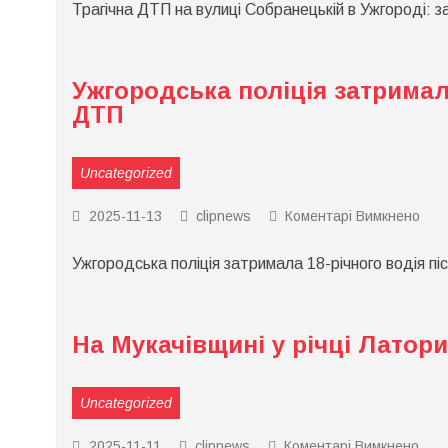
Трагічна ДТП на вулиці Собранецькій в Ужгороді: 
на
вули
Соб
в
Ужг
Ужгородська поліція затримал
заг
пас
ДТП
вод
тра
Uncategorized
до
2025-11-13
clipnews
Коментарі Вимкнено
Ужг
полі
Ужгородська поліція затримала 18-річного водія п
зат
18-
річн
вод
післ
На Мукачівщині у річці Латор
сме
ДТ
Uncategorized
до
2025-11-11
clipnews
Коментарі Вимкнено