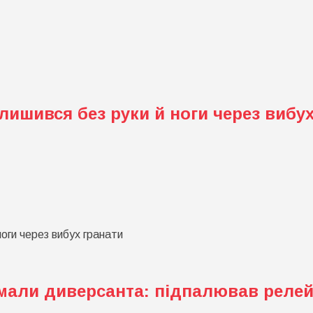
рульні
адали
іям
ливе
вило!
алишився без руки й ноги через вибу
х
ноги через вибух гранати
рпатті:
іток
ишився
и
имали диверсанта: підпалював релей
и
ез