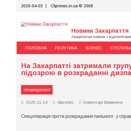
Skip
2026-04-03
|
Clipnews.in.ua © 2008
to
content
Новини Закарпаття
Закарпатські новини з відеокліпам
ГОЛОВНА
ПОЛІТИКА
БІЗНЕС
СУСПІЛЬ
На Закарпатті затримали групу
підозрою в розкраданні дизп
Uncategorized
до
2025-11-14
clipnews
Коментарі Вимкнено
На
Зака
Спецоперація проти розкрадання пального: у справі
зат
груп
прац
«Ук