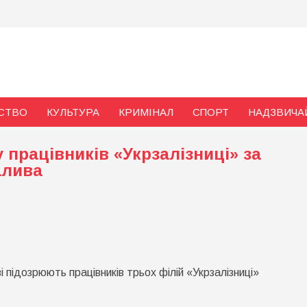
и
СТВО
КУЛЬТУРА
КРИМІНАЛ
СПОРТ
НАДЗВИЧА
 працівників «Укрзалізниці» за
алива
рпатті
 підозрюють працівників трьох філій «Укрзалізниці»
римали
у
івників
рзалізниці»