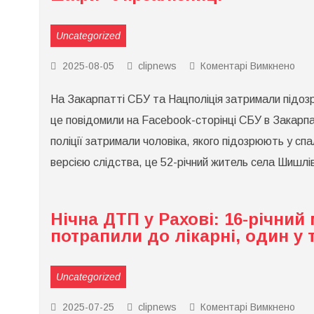
виб
гра
Uncategorized
до
2025-08-05
clipnews
Коментарі Вимкнено
На
Зак
На Закарпатті СБУ та Нацполіція затримали підозр
сил
зат
це повідомили на Facebook-сторінці СБУ в Закарпат
див
під
поліції затримали чоловіка, якого підозрюють у спа
рел
ша
версією слідства, це 52-річний житель села Шишлі
“Укр
Нічна ДТП у Рахові: 16-річний
потрапили до лікарні, один у 
Uncategorized
до
2025-07-25
clipnews
Коментарі Вимкнено