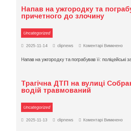
за
Напав на ужгородку та пограбу
під
в
причетного до злочину
роз
диз
Uncategorized
до
2025-11-14
clipnews
Коментарі Вимкнено
Нап
на
Напав на ужгородку та пограбував її: поліцейські 
ужг
та
пог
її:
полі
Трагічна ДТП на вулиці Собра
зат
чоло
водій травмований
при
до
зло
Uncategorized
до
2025-11-13
clipnews
Коментарі Вимкнено
Траг
ДТ