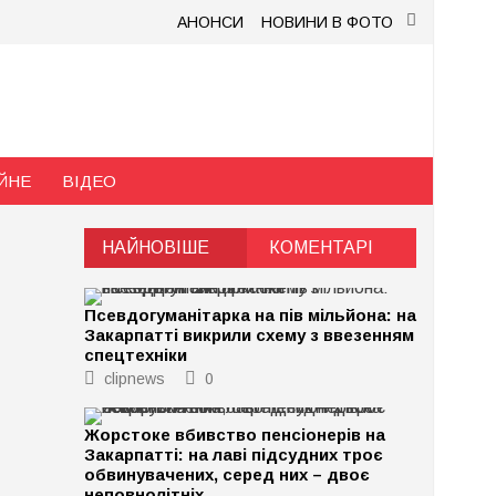
АНОНСИ
НОВИНИ В ФОТО
ЙНЕ
ВІДЕО
НАЙНОВІШЕ
КОМЕНТАРІ
Псевдогуманітарка на пів мільйона: на
Закарпатті викрили схему з ввезенням
спецтехніки
clipnews
0
Жорстоке вбивство пенсіонерів на
Закарпатті: на лаві підсудних троє
обвинувачених, серед них – двоє
неповнолітніх