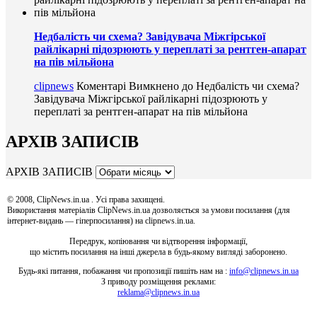
Недбалість чи схема? Завідувача Міжгірської
райлікарні підозрюють у переплаті за рентген-апарат
на пів мільйона
clipnews
Коментарі Вимкнено
до Недбалість чи схема?
Завідувача Міжгірської райлікарні підозрюють у
переплаті за рентген-апарат на пів мільйона
АРХІВ ЗАПИСІВ
АРХІВ ЗАПИСІВ
© 2008, ClipNews.in.ua . Усі права захищені.
Використання матеріалів ClipNews.in.ua дозволяється за умови посилання (для
інтернет-видань — гіперпосилання) на clipnews.in.ua.
Передрук, копіювання чи відтворення інформації,
що містить посилання на інші джерела в будь-якому вигляді заборонено.
Будь-які питання, побажання чи пропозиції пишіть нам на :
info@clipnews.in.ua
З приводу розміщення реклами:
reklama@clipnews.in.ua