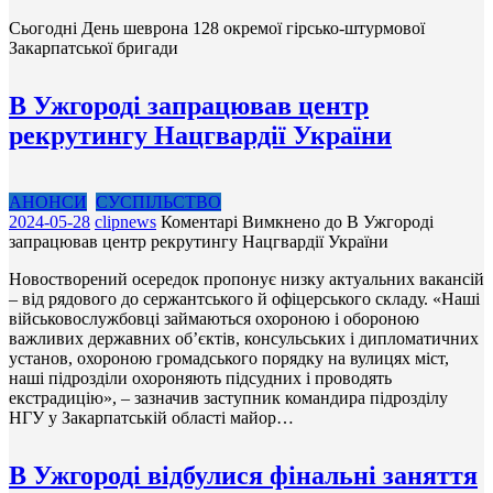
Сьогодні День шеврона 128 окремої гірсько-штурмової
Закарпатської бригади
В Ужгороді запрацював центр
рекрутингу Нацгвардії України
АНОНСИ
СУСПІЛЬСТВО
2024-05-28
clipnews
Коментарі Вимкнено
до В Ужгороді
запрацював центр рекрутингу Нацгвардії України
Новостворений осередок пропонує низку актуальних вакансій
– від рядового до сержантського й офіцерського складу. «Наші
військовослужбовці займаються охороною і обороною
важливих державних об’єктів, консульських і дипломатичних
установ, охороною громадського порядку на вулицях міст,
наші підрозділи охороняють підсудних і проводять
екстрадицію», – зазначив заступник командира підрозділу
НГУ у Закарпатській області майор…
В Ужгороді відбулися фінальні заняття