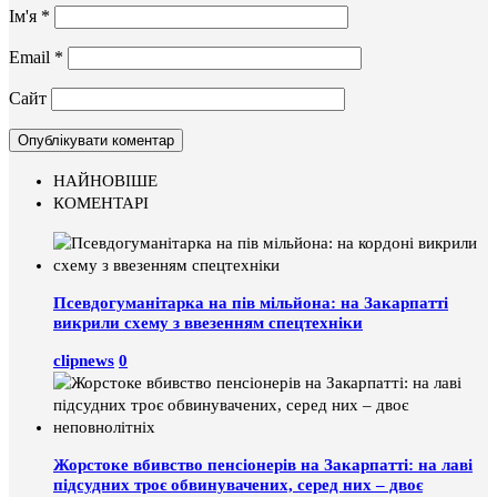
Ім'я
*
Email
*
Сайт
НАЙНОВІШЕ
КОМЕНТАРІ
Псевдогуманітарка на пів мільйона: на Закарпатті
викрили схему з ввезенням спецтехніки
clipnews
0
Жорстоке вбивство пенсіонерів на Закарпатті: на лаві
підсудних троє обвинувачених, серед них – двоє