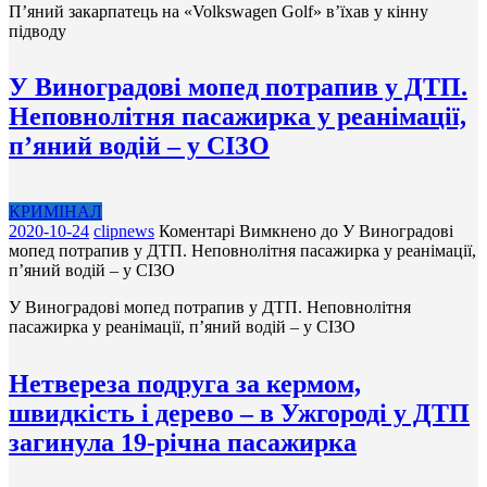
П’яний закарпатець на «Volkswagen Gоlf» в’їхав у кінну
підводу
У Виноградові мопед потрапив у ДТП.
Неповнолітня пасажирка у реанімації,
п’яний водій – у СІЗО
КРИМІНАЛ
2020-10-24
clipnews
Коментарі Вимкнено
до У Виноградові
мопед потрапив у ДТП. Неповнолітня пасажирка у реанімації,
п’яний водій – у СІЗО
У Виноградові мопед потрапив у ДТП. Неповнолітня
пасажирка у реанімації, п’яний водій – у СІЗО
Нетвереза подруга за кермом,
швидкість і дерево – в Ужгороді у ДТП
загинула 19-річна пасажирка