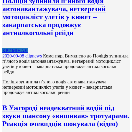
Поліція зупинила п’яного водія
автонавантажувача, нетверезий
мотоцикліст улетів у кювет –
закарпатська продовжує
антиалкогольні рейди
КРИМІНАЛ
2020-09-08
clipnews
Коментарі Вимкнено
до Поліція зупинила
п’яного водія автонавантажувача, нетверезий мотоцикліст
улетів у кювет – закарпатська продовжує антиалкогольні
рейди
Поліція зупинила п’яного водія автонавантажувача,
нетверезий мотоцикліст улетів у кювет – закарпатська
продовжує антиалкогольні рейди
В Ужгороді неадекватний водій під
звуки шансону «вишивав» тротуарами.
Реакція очевидців шокувала (відео)