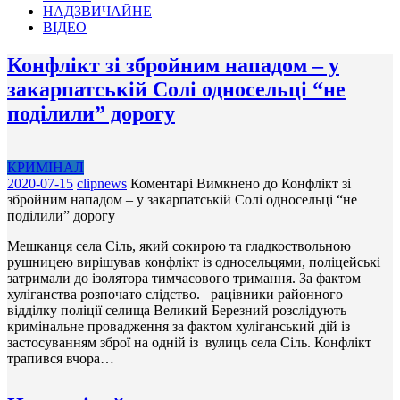
НАДЗВИЧАЙНЕ
ВІДЕО
Конфлікт зі збройним нападом – у
закарпатській Солі односельці “не
поділили” дорогу
КРИМІНАЛ
2020-07-15
clipnews
Коментарі Вимкнено
до Конфлікт зі
збройним нападом – у закарпатській Солі односельці “не
поділили” дорогу
Мешканця села Сіль, який сокирою та гладкоствольною
рушницею вирішував конфлікт із односельцями, поліцейські
затримали до ізолятора тимчасового тримання. За фактом
хуліганства розпочато слідство. рацівники районного
відділку поліції селища Великий Березний розслідують
кримінальне провадження за фактом хуліганський дій із
застосуванням зброї на одній із вулиць села Сіль. Конфлікт
трапився вчора…