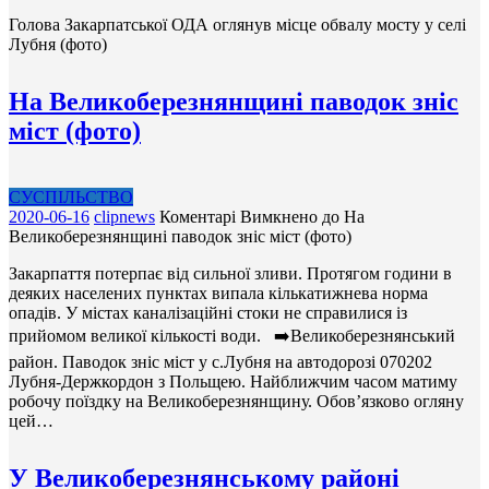
Голова Закарпатської ОДА оглянув місце обвалу мосту у селі
Лубня (фото)
На Великоберезнянщині паводок зніс
міст (фото)
СУСПІЛЬСТВО
2020-06-16
clipnews
Коментарі Вимкнено
до На
Великоберезнянщині паводок зніс міст (фото)
Закарпаття потерпає від сильної зливи. Протягом години в
деяких населених пунктах випала кількатижнева норма
опадів. У містах каналізаційні стоки не справилися із
прийомом великої кількості води. ➡️Великоберезнянський
район. Паводок зніс міст у с.Лубня на автодорозі 070202
Лубня-Держкордон з Польщею. Найближчим часом матиму
робочу поїздку на Великоберезнянщину. Обов’язково огляну
цей…
У Великоберезнянському районі