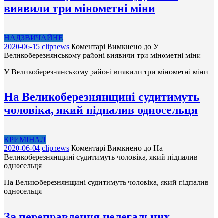
виявили три мінометні міни
НАДЗВИЧАЙНЕ
2020-06-15
clipnews
Коментарі Вимкнено
до У
Великоберезнянському районі виявили три мінометні міни
У Великоберезнянському районі виявили три мінометні міни
На Великоберезнянщині судитимуть
чоловіка, який підпалив односельця
КРИМІНАЛ
2020-06-04
clipnews
Коментарі Вимкнено
до На
Великоберезнянщині судитимуть чоловіка, який підпалив
односельця
На Великоберезнянщині судитимуть чоловіка, який підпалив
односельця
За переправлення нелегальних