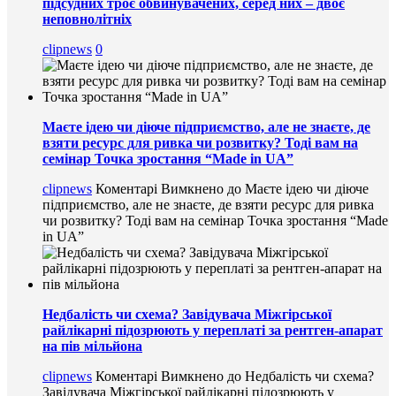
підсудних троє обвинувачених, серед них – двоє
неповнолітніх
clipnews
0
Маєте ідею чи діюче підприємство, але не знаєте, де
взяти ресурс для ривка чи розвитку? Тоді вам на
семінар Точка зростання “Made in UA”
clipnews
Коментарі Вимкнено
до Маєте ідею чи діюче
підприємство, але не знаєте, де взяти ресурс для ривка
чи розвитку? Тоді вам на семінар Точка зростання “Made
in UA”
Недбалість чи схема? Завідувача Міжгірської
райлікарні підозрюють у переплаті за рентген-апарат
на пів мільйона
clipnews
Коментарі Вимкнено
до Недбалість чи схема?
Завідувача Міжгірської райлікарні підозрюють у