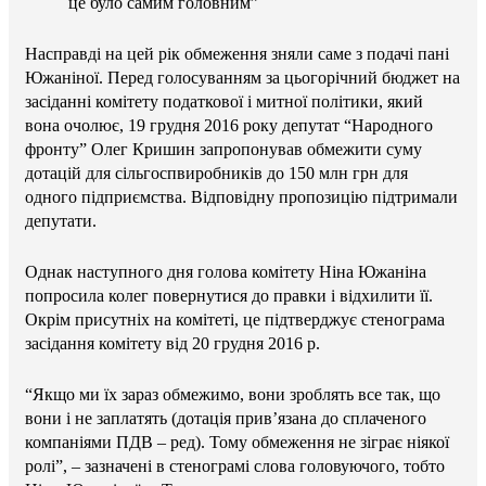
це було самим головним”
Насправді на цей рік обмеження зняли саме з подачі пані
Южаніної. Перед голосуванням за цьогорічний бюджет на
засіданні комітету податкової і митної політики, який
вона очолює, 19 грудня 2016 року депутат “Народного
фронту” Олег Кришин запропонував обмежити суму
дотацій для сільгоспвиробників до 150 млн грн для
одного підприємства. Відповідну пропозицію підтримали
депутати.
Однак наступного дня голова комітету Ніна Южаніна
попросила колег повернутися до правки і відхилити її.
Окрім присутніх на комітеті, це підтверджує стенограма
засідання комітету від 20 грудня 2016 р.
“Якщо ми їх зараз обмежимо, вони зроблять все так, що
вони і не заплатять (дотація прив’язана до сплаченого
компаніями ПДВ – ред). Тому обмеження не зіграє ніякої
ролі”, – зазначені в стенограмі слова головуючого, тобто