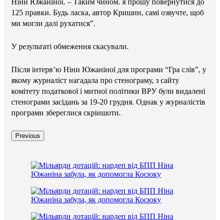
Ніни Южаніної. – Таким чином. я прошу повернутися до
125 правки. Будь ласка, автор Кришин, самі озвучте, щоб
ми могли далі рухатися”.
У результаті обмеження скасували.
Після інтерв’ю Ніни Южаніної для програми “Гра слів”, у
якому журналіст нагадала про стенограму, з сайту
комітету податкової і митної політики ВРУ були видалені
стенограми засідань за 19-20 грудня. Однак у журналістів
програми збереглися скріншоти.
Previous