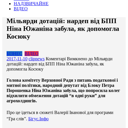
НАДЗВИЧАЙНЕ
ВІДЕО
Мільярди дотацій: нардеп від БПП
Ніна Южаніна забула, як допомогла
Косюку
БІЗНЕС
ВІДЕО
2017-11-10
clipnews
Коментарі Вимкнено
до Мільярди
дотацій: нардеп від БПП Ніна Южаніна забула, як
допомогла Косюку
Голова комітету Верховної Ради з питань податкової і
митної політики, народний депутат від Блоку Петра
Порошенка Ніна Южаніна забула, що попросила колег
відхилити обмеження дотацій “в одні руки” для
агрохолдингів.
Про це ідеться в сюжеті Валерії Іванової для програми
“Гра слів”.
Бігус.Інфо