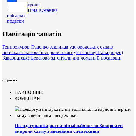
гроші
Поділитися
Ніна Южаніна
олігархи
податки
Навігація записів
Генпрокурор Луценко закликав ужгородських суддів
присікати на корені спроби затягнути справу Цапа (відео)
Закарпатське Берегово затоптали дипломати й посадовці
clipnews
НАЙНОВІШЕ
КОМЕНТАРІ
Псевдогуманітарка на пів мільйона: на Закарпатті
викрили схему з ввезенням спецтехніки