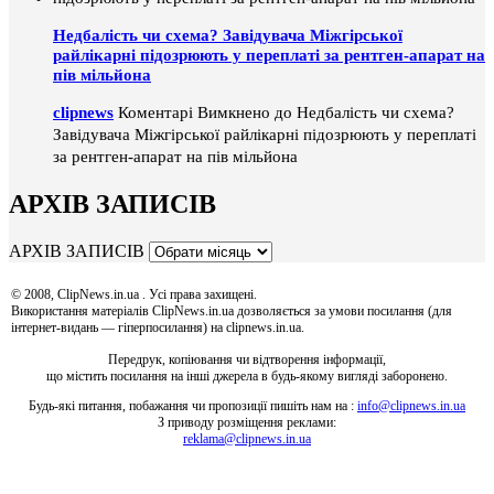
Недбалість чи схема? Завідувача Міжгірської
райлікарні підозрюють у переплаті за рентген-апарат на
пів мільйона
clipnews
Коментарі Вимкнено
до Недбалість чи схема?
Завідувача Міжгірської райлікарні підозрюють у переплаті
за рентген-апарат на пів мільйона
АРХІВ ЗАПИСІВ
АРХІВ ЗАПИСІВ
© 2008, ClipNews.in.ua . Усі права захищені.
Використання матеріалів ClipNews.in.ua дозволяється за умови посилання (для
інтернет-видань — гіперпосилання) на clipnews.in.ua.
Передрук, копіювання чи відтворення інформації,
що містить посилання на інші джерела в будь-якому вигляді заборонено.
Будь-які питання, побажання чи пропозиції пишіть нам на :
info@clipnews.in.ua
З приводу розміщення реклами:
reklama@clipnews.in.ua
clipnews.in.ua © 2008