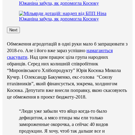
Next
Обмеження агродотацій в одні руки мало б запрацювати з
2018-го. Але і його вже зараз успішно
намагаються
скасувати
. Над цим працює ціла група народних
обранців. Серед них колишній співробітник
“Миронівського Хлібопродукту” Юрія Косюка Микола
Кучер. І Олександр Бакуменко, екс-голова “Союзу
птахівників”, який фінансується, зокрема, холдингом
Косюка. Депутати вже внесли поправку, якою скасовують
це обмеження в проект бюджету-2018.
“Люди уже забыли что яйцо когда-то было
дефицитом, а мясо птицы мы ели только
замороженные окорочка, а сейчас 40 видов
продукции. Я хочу, чтоб так дальше все и