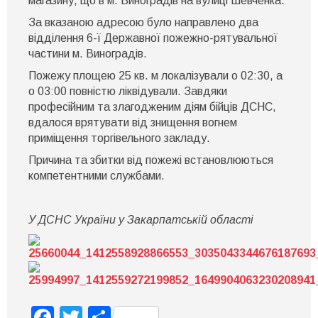
магазину, що в м. Виноградів на вулиці Шевченка.
в
меблевому
За вказаною адресою було направлено два
магазині
відділення 6-ї Державної пожежно-рятувальної
частини м. Виноградів.
Пожежу площею 25 кв. м локалізували о 02:30, а
о 03:00 повністю ліквідували. Завдяки
професійним та злагодженим діям бійців ДСНС,
вдалося врятувати від знищення вогнем
приміщення торгівельного закладу.
Причина та збитки від пожежі встановлюються
компетентними службами.
У ДСНС України у Закарпатській області
Facebook
Twitter
Поділитися