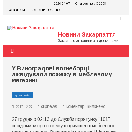
Skip
2026-04-07
Clipnews.in.ua © 2008
to
АНОНСИ
НОВИНИ В ФОТО
content
Новини Закарпаття
Закарпатські новини з відеокліпами
У Виноградові вогнеборці
ліквідували пожежу в меблевому
магазині
НАДЗВИЧАЙНЕ
до
clipnews
Коментарі Вимкнено
2017-12-27
У
Виноградові
27 грудня о 02:13 до Служби порятунку “101”
вогнеборці
ліквідували
повідомили про пожежу в приміщенні меблевого
пожежу