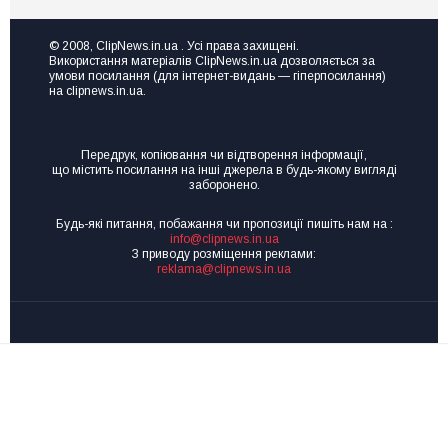
чи
за
розвитку?
рентген-
Тоді
© 2008, ClipNews.in.ua . Усі права захищені.
апарат
Використання матеріалів ClipNews.in.ua дозволяється за
вам
на
умови посилання (для інтернет-видань — гіперпосилання)
на
на clipnews.in.ua.
пів
семінар
мільйона
Точка
зростання
Передрук, копіювання чи відтворення інформації,
“Made
що містить посилання на інші джерела в будь-якому вигляді
in
заборонено.
UA”
Будь-які питання, побажання чи пропозиції пишіть нам на :
info@clipnews.in.ua
З приводу розміщення реклами:
reklama@clipnews.in.ua
clipnews.in.ua © 2008