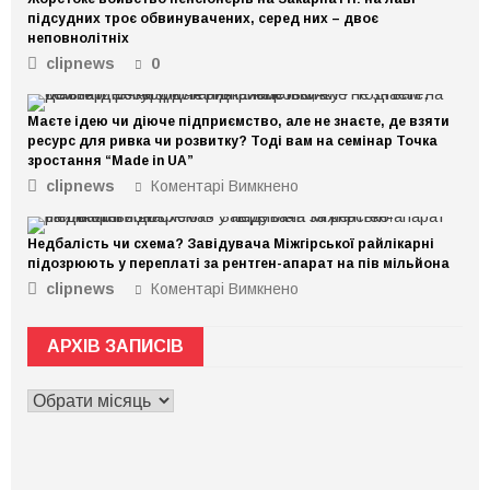
підсудних троє обвинувачених, серед них – двоє
неповнолітніх
clipnews
0
Маєте ідею чи діюче підприємство, але не знаєте, де взяти
ресурс для ривка чи розвитку? Тоді вам на семінар Точка
зростання “Made in UA”
clipnews
Коментарі Вимкнено
до
Маєте
ідею
Недбалість чи схема? Завідувача Міжгірської райлікарні
чи
підозрюють у переплаті за рентген-апарат на пів мільйона
діюче
clipnews
Коментарі Вимкнено
до
підприємство,
Недбалість
але
чи
не
АРХІВ ЗАПИСІВ
схема?
знаєте,
Завідувача
де
АРХІВ
Міжгірської
взяти
ЗАПИСІВ
райлікарні
ресурс
підозрюють
для
у
ривка
переплаті