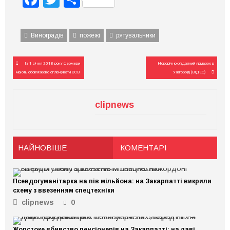
Виноградів
пожежі
рятувальники
Навігація
Із 1 січня 2018 року фермери
Новорічно-різдвяний ярмарок в
записів
мають обов’язково сплачувати ЄСВ
Ужгороді (ВІДЕО)
clipnews
НАЙНОВІШЕ
КОМЕНТАРІ
Псевдогуманітарка на пів мільйона: на Закарпатті викрили
схему з ввезенням спецтехніки
clipnews
0
Жорстоке вбивство пенсіонерів на Закарпатті: на лаві