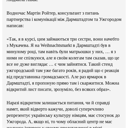
Водночас Мартін Ройтер, консультант з питань
партнерства і комунікації між Дармштадтом та Ужгородом
написав:
«Так, я в курсі, цим займаються три сестри, вони начебто
з Мукачева. Я на Weihnachtsmarkt в Дармштадті був в
минулому році, там навіть були матрьошки у них, … я з
ними не спілкуюся, але я своїм колегам там сказав, що це
все не дуже виглядає … є чим зайнятися. Такий стенд
ужгородський там уже багато років, я радий що є реакція
від представника громадськості. Але раз ярмарок в
Дармштадті, я пропоную прямо там і скаржитися. Можна
відкритий лист писати, зрозуміло, без всяких образ».
Наразі відкритим залишається питання, чи й справді
намет, який відверто кажучи, доволі суперечливо
репрезентує українську культуру німцям, має стосунок до
Ужгорода. А, якщо ні, то чому обласний центр не має
жодного інтересу у своєму представленні в місті-