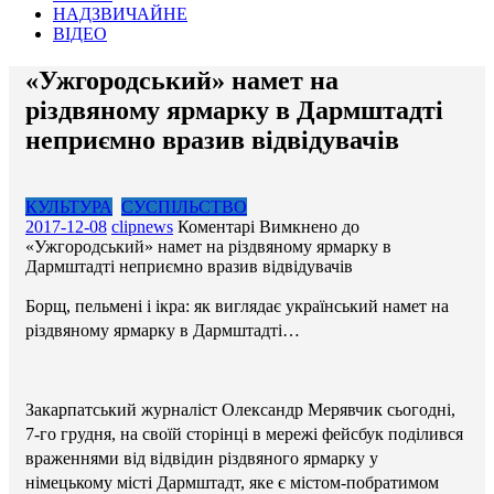
НАДЗВИЧАЙНЕ
ВІДЕО
«Ужгородський» намет на
різдвяному ярмарку в Дармштадті
неприємно вразив відвідувачів
КУЛЬТУРА
СУСПІЛЬСТВО
2017-12-08
clipnews
Коментарі Вимкнено
до
«Ужгородський» намет на різдвяному ярмарку в
Дармштадті неприємно вразив відвідувачів
Борщ, пельмені і ікра: як виглядає український намет на
різдвяному ярмарку в Дармштадті…
Закарпатський журналіст Олександр Мерявчик сьогодні,
7-го грудня, на своїй сторінці в мережі фейсбук поділився
враженнями від відвідин різдвяного ярмарку у
німецькому місті Дармштадт, яке є містом-побратимом