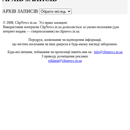
АРХІВ ЗАПИСІВ
© 2008, ClipNews.in.ua . Усі права захищені.
Використання матеріалів ClipNews.in.ua дозволяється за умови посилання (для
інтернет-видань — гіперпосилання) на clipnews.in.ua.
Передрук, копіювання чи відтворення інформації,
що містить посилання на інші джерела в будь-якому вигляді заборонено.
Будь-які питання, побажання чи пропозиції пишіть нам на :
info@clipnews.in.ua
З приводу розміщення реклами:
reklama@clipnews.in.ua
clipnews.in.ua © 2008