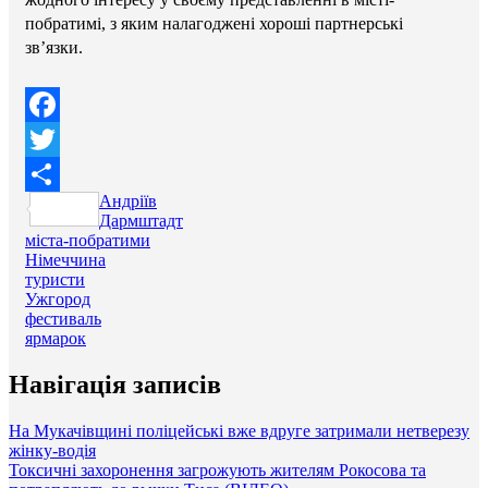
побратимі, з яким налагоджені хороші партнерські
зв’язки.
Facebook
Twitter
Андріїв
Поділитися
Дармштадт
міста-побратими
Німеччина
туристи
Ужгород
фестиваль
ярмарок
Навігація записів
На Мукачівщині поліцейські вже вдруге затримали нетверезу
жінку-водія
Токсичні захоронення загрожують жителям Рокосова та