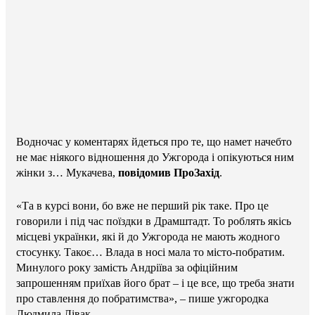
Водночас у коментарях йдеться про те, що намет начебто
не має ніякого відношення до Ужгорода і опікуються ним
жінки з… Мукачева,
повідомив ПроЗахід
.
«Та в курсі вони, бо вже не перший рік таке. Про це
говорили і під час поїздки в Драмштадт. То роблять якісь
місцеві українки, які й до Ужгорода не мають жодного
стосунку. Такоє… Влада в носі мала то місто-побратим.
Минулого року замість Андріїва за офіційним
запрошенням приїхав його брат – і це все, що треба знати
про ставлення до побратимства», – пише ужгородка
Людмила Лівак.