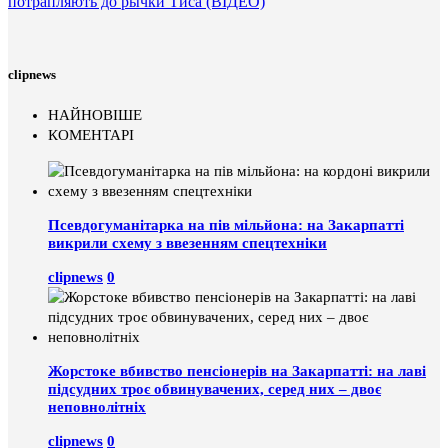
потрапляють до рычки Тиса (ВІДЕО)
clipnews
НАЙНОВІШЕ
КОМЕНТАРІ
Псевдогуманітарка на пів мільйона: на Закарпатті
викрили схему з ввезенням спецтехніки
clipnews
0
Жорстоке вбивство пенсіонерів на Закарпатті: на лаві
підсудних троє обвинувачених, серед них – двоє
неповнолітніх
clipnews
0