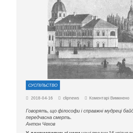
СУСПІЛЬСТВО
д
2018-04-16
clipnews
Коментарі Вимкнено
1
к
Говорять, що філософи і справжні мудреці бай
ц
ц
передчасна смерть.
з
Антон Чехов