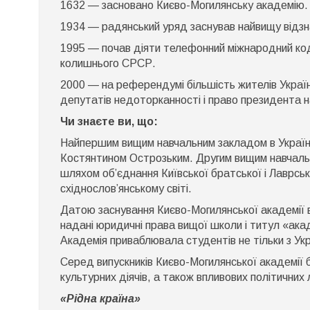
1632 — засновано Києво-Могилянську академію.
1934 — радянський уряд заснував найвищу відзн
1995 — почав діяти телефонний міжнародний ко
колишнього СРСР.
2000 — на референдумі більшість жителів Украї
депутатів недоторканності і право президента н
Чи знаєте ви, що:
Найпершим вищим навчальним закладом в Україні 
Костянтином Острозьким. Другим вищим навчаль
шляхом об’єднання Київської братської і Лаврськ
східнослов’янському світі.
Датою заснування Києво-Могилянської академії в
надані юридичні права вищої школи і титул «ака
Академія приваблювала студентів не тільки з Укр
Серед випускників Києво-Могилянської академії б
культурних діячів, а також впливових політичних л
«Рідна країна»