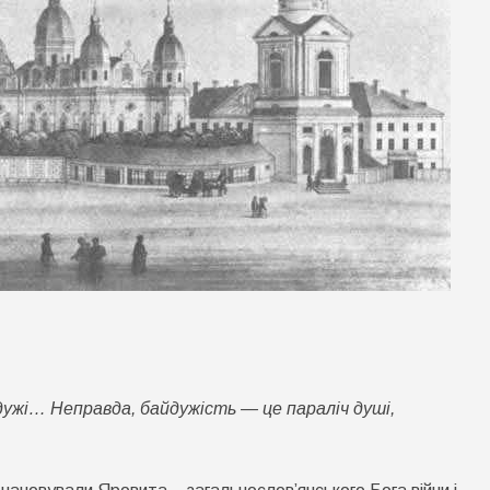
о
6
вітня:
дужі… Неправда, байдужість — це параліч душі,
е
ікаво
нати