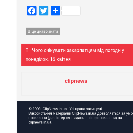
Facebook
Twitter
Поділитися
це цікаво знати
Навігація
Чого очікувати закарпатцям від погоди у
записів
понеділок, 16 квітня
clipnews
© 2008, ClipNews.in.ua . Усі права захищені.
Використання матеріалів ClipNews.in.ua дозволяється за ум
посилання (для інтернет-видань — гіперпосилання) на
clipnews.in.ua.