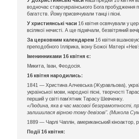
У дохристиянські часи
наші предки 16 квітня в
водночас староукраїнського Бога пробудження пр
багатств. Йому присвячували танці і пісні.
У християнські часи
16 квітня освячували у церк
всілякої нечисті. А ще підмічали, безвітряний вечі
За церковним календарем
16 квітня вшанову
преподобного Іллірика, ікону Божої Матері «Нев’
Іменинниками 16 квітня є:
Микита, Іван, Феодосія.
16 квітня народились:
1841 — Христина Алчевська (Журавльова), україн
української мови, народної пісні, творчості Тара
перший у світі пам’ятник Тарасу Шевченку.
«Людина, яка в час масової безграмотності, п
залишилася вірною тому девізові”. (Микола Су
1889 — Чарлі Чаплін, американський кіноактор, 
Події 16 квітня: