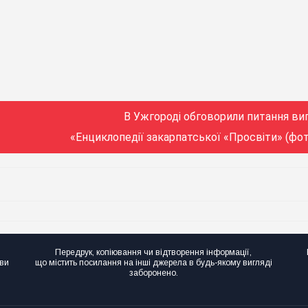
В Ужгороді обговорили питання ви
«Енциклопедії закарпатської «Просвіти» (фот
Передрук, копіювання чи відтворення інформації,
ови
що містить посилання на інші джерела в будь-якому вигляді
заборонено.