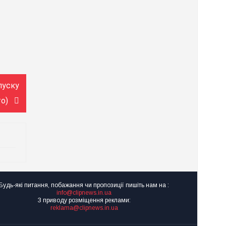
пуску
о)
Будь-які питання, побажання чи пропозиції пишіть нам на :
info@clipnews.in.ua
З приводу розміщення реклами:
reklama@clipnews.in.ua