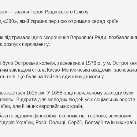
аку — звання Героя Радянського Союзу.
д «380», який Україна першою отримала серед країн
ни підтримали ідею скорочення Верховної Ради, позбавлення
а розпуск парламенту.
була Острозька колегія, заснована в 1576 р. у м. Острог кн
ним закладом стала Києво-Могилянська академія, заснована
ої шкіл. Це були на той час єдині вищі школи у
важається 1615 рік. У 1658 році навчальному закладу були
демія». Відкрита для молодих людей усіх соціальних верств,
аїни, але й інших європейських країн.
агато відомих філософів, економістів, теологів, впливових
ідерів України, Росії, Польщі, Сербії, Болгарії та інших країн