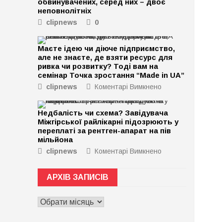
обвинувачених, серед них – двоє
неповнолітніх
clipnews
0
Маєте ідею чи діюче підприємство,
але не знаєте, де взяти ресурс для
ривка чи розвитку? Тоді вам на
семінар Точка зростання “Made in UA”
clipnews
Коментарі Вимкнено
до
Маєте
ідею
Недбалість чи схема? Завідувача
чи
Міжгірської райлікарні підозрюють у
діюче
переплаті за рентген-апарат на пів
підприємство,
мільйона
але
clipnews
Коментарі Вимкнено
до
не
Недбалість
знаєте,
чи
де
АРХІВ ЗАПИСІВ
схема?
взяти
Завідувача
ресурс
АРХІВ
Міжгірської
для
ЗАПИСІВ
райлікарні
ривка
підозрюють