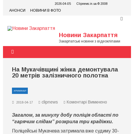
Skip
2026-04-05
Clipnews.in.ua © 2008
to
АНОНСИ
НОВИНИ В ФОТО
content
Новини Закарпаття
Закарпатські новини з відеокліпами
На Мукачівщині жінка демонтувала
20 метрів залізничного полотна
КРИМІНАЛ
до
clipnews
Коментарі Вимкнено
2018-04-17
На
Мукачівщині
Загалом, за минулу добу поліція області по
жінка
демонтувала
“гарячим слідам” розкрила три крадіжки.
20
метрів
Поліцейські Мукачева затримала вже судиму 30-