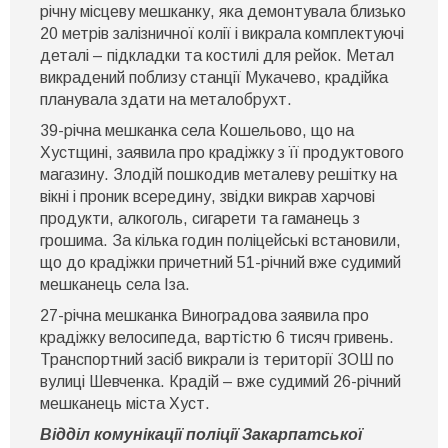
залізничного
річну місцеву мешканку, яка демонтувала близько
полотна
20 метрів залізничної колії і викрала комплектуючі
деталі – підкладки та костилі для рейок. Метал
викрадений поблизу станції Мукачево, крадійка
планувала здати на металобрухт.
39-річна мешканка села Кошельово, що на
Хустщині, заявила про крадіжку з її продуктового
магазину. Злодій пошкодив металеву решітку на
вікні і проник всередину, звідки викрав харчові
продукти, алкоголь, сигарети та гаманець з
грошима. За кілька годин поліцейські встановили,
що до крадіжки причетний 51-річний вже судимий
мешканець села Іза.
27-річна мешканка Виноградова заявила про
крадіжку велосипеда, вартістю 6 тисяч гривень.
Транспортний засіб викрали із території ЗОШ по
вулиці Шевченка. Крадій – вже судимий 26-річний
мешканець міста Хуст.
Відділ комунікації поліції Закарпатської