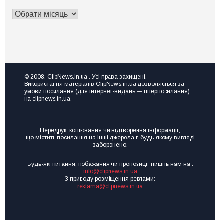
Завідувача
де
АРХІВ
Міжгірської
взяти
ЗАПИСІВ
райлікарні
ресурс
підозрюють
для
у
ривка
переплаті
чи
за
розвитку?
рентген-
Тоді
© 2008, ClipNews.in.ua . Усі права захищені.
апарат
Використання матеріалів ClipNews.in.ua дозволяється за
вам
на
умови посилання (для інтернет-видань — гіперпосилання)
на
на clipnews.in.ua.
пів
семінар
мільйона
Точка
зростання
Передрук, копіювання чи відтворення інформації,
“Made
що містить посилання на інші джерела в будь-якому вигляді
in
заборонено.
UA”
Будь-які питання, побажання чи пропозиції пишіть нам на :
info@clipnews.in.ua
З приводу розміщення реклами:
reklama@clipnews.in.ua
clipnews.in.ua © 2008