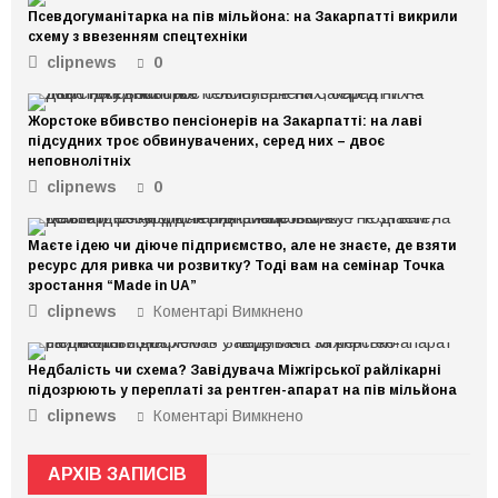
Псевдогуманітарка на пів мільйона: на Закарпатті викрили
схему з ввезенням спецтехніки
clipnews
0
Жорстоке вбивство пенсіонерів на Закарпатті: на лаві
підсудних троє обвинувачених, серед них – двоє
неповнолітніх
clipnews
0
Маєте ідею чи діюче підприємство, але не знаєте, де взяти
ресурс для ривка чи розвитку? Тоді вам на семінар Точка
зростання “Made in UA”
clipnews
Коментарі Вимкнено
до
Маєте
ідею
Недбалість чи схема? Завідувача Міжгірської райлікарні
чи
підозрюють у переплаті за рентген-апарат на пів мільйона
діюче
clipnews
Коментарі Вимкнено
до
підприємство,
Недбалість
але
чи
не
АРХІВ ЗАПИСІВ
схема?
знаєте,