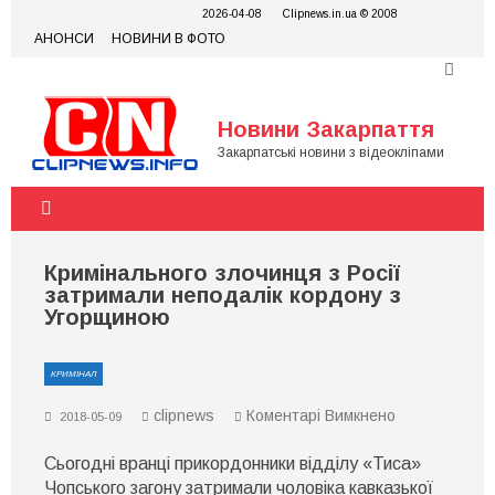
Skip
2026-04-08
Clipnews.in.ua © 2008
to
АНОНСИ
НОВИНИ В ФОТО
content
Новини Закарпаття
Закарпатські новини з відеокліпами
Кримінального злочинця з Росії
затримали неподалік кордону з
Угорщиною
КРИМІНАЛ
до
clipnews
Коментарі Вимкнено
2018-05-09
Кримінальног
злочинця
Сьогодні вранці прикордонники відділу «Тиса»
з
Росії
Чопського загону затримали чоловіка кавказької