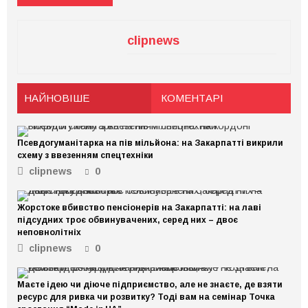
clipnews
НАЙНОВІШЕ
КОМЕНТАРІ
Псевдогуманітарка на пів мільйона: на Закарпатті викрили
схему з ввезенням спецтехніки
clipnews
0
Жорстоке вбивство пенсіонерів на Закарпатті: на лаві
підсудних троє обвинувачених, серед них – двоє
неповнолітніх
clipnews
0
Маєте ідею чи діюче підприємство, але не знаєте, де взяти
ресурс для ривка чи розвитку? Тоді вам на семінар Точка