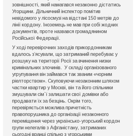
затримали
зовнішності, який намагався незаконно дістатись
неподалік
Угорщини. Дільничний інспектор помітив
кордону
з
невідомого у лісосмузі на відстані 150 метрів до
Угорщиною
лінії кордону. Іноземець не мав при собі жодних
документів, проте назвався громадянином
Російської Федерації.
У ході перевірочних заходів прикордонникам
вдалось з’ясували, що затриманий перебуває у
розшуку на території Росії за вчинення низки
кримінальних злочинів. У складі організованого
угрупування він займався так званим «чорним
ріелторством». Скуповуючи незаконним шляхом
частки квартир у Москві, він та його спільники
змушували сім`ї залишати свої домівки або
продавати їх за безцінь. Окрім того,
перевіряється можлива причетність
правопорушника до організації незаконного
переміщення через українсько-угорський кордон
групи нелегалів з Афганістану, затриманих
сьогодні вранці спільно з угорськими