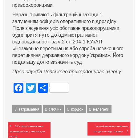
правоохоронцями.
Наразі, тривають фільтраційні заходи з
залученням офіцерів оперативного підрозділу.
Після з’ясування усіх обставин правопорушника
буде притягнуто до адміністративної
відповідальності за ч.2 ст.204-1 КУпАП
«Незаконне перетинання або спроба незаконного
перетинання державного кордону України». Його
подальшу долю визначить суд.
Прес-служба Чопського прикордонного загону
Facebook
Twitter
Поділитися
затримання
злочин
кордон
нелегали
Навігація
В Ужгороді комунальники
Чого очікувати закарпатцям від
записів
засипали асфальт у ями з водою
погоди у четвер, 10 травня
(ФОТО)