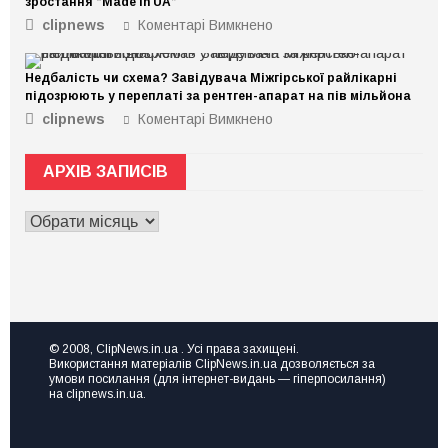
зростання “Made in UA”
clipnews
Коментарі Вимкнено
до
Маєте
ідею
Недбалість чи схема? Завідувача Міжгірської райлікарні
чи
підозрюють у переплаті за рентген-апарат на пів мільйона
діюче
clipnews
Коментарі Вимкнено
до
підприємство,
Недбалість
але
чи
не
АРХІВ ЗАПИСІВ
схема?
знаєте,
Завідувача
де
АРХІВ
Міжгірської
взяти
ЗАПИСІВ
райлікарні
ресурс
підозрюють
для
у
ривка
переплаті
чи
за
розвитку?
рентген-
Тоді
© 2008, ClipNews.in.ua . Усі права захищені.
апарат
Використання матеріалів ClipNews.in.ua дозволяється за
вам
на
умови посилання (для інтернет-видань — гіперпосилання)
на
на clipnews.in.ua.
пів
семінар
мільйона
Точка
зростання