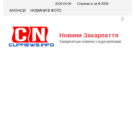
Skip
2026-04-06
Clipnews.in.ua © 2008
to
АНОНСИ
НОВИНИ В ФОТО
content
Новини Закарпаття
Закарпатські новини з відеокліпами