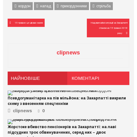
кордон
напад
прикордонники
стрільба
Навігація
15 травня: це цікаво знати
Надзвичайні ситуації на Закарпатті
записів
станом на 15 травня 2018
року
clipnews
НАЙНОВІШЕ
КОМЕНТАРІ
Псевдогуманітарка на пів мільйона: на Закарпатті викрили
схему з ввезенням спецтехніки
clipnews
0
Жорстоке вбивство пенсіонерів на Закарпатті: на лаві
підсудних троє обвинувачених, серед них – двоє