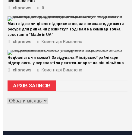
неповнолітніх
clipnews
0
Маєте ідею чи діюче підприємство, але не знаєте, де взяти
ресурс для ривка чи розвитку? Тоді вам на семінар Точка
зростання “Made in UA”
clipnews
Коментарі Вимкнено
до
Маєте
ідею
Недбалість чи схема? Завідувача Міжгірської райлікарні
чи
підозрюють у переплаті за рентген-апарат на пів мільйона
діюче
clipnews
Коментарі Вимкнено
до
підприємство,
Недбалість
але
чи
не
АРХІВ ЗАПИСІВ
схема?
знаєте,
Завідувача
де
АРХІВ
Міжгірської
взяти
ЗАПИСІВ
райлікарні
ресурс
підозрюють
для
у
ривка
переплаті
чи
за
розвитку?