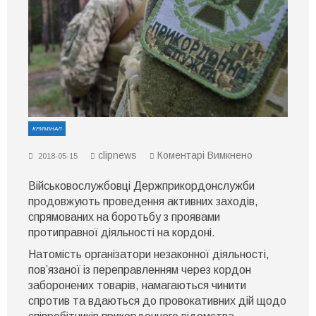
КРИМІНАЛ
до
clipnews
Коментарі Вимкнено
2018-05-15
На
Закарпатті
Військовослужбовці Держприкордонслужби
правопорушни
які
продовжують проведення активних заходів,
кидали
спрямованих на боротьбу з проявами
камінням
протиправної діяльності на кордоні.
у
прикордонник
Натомість організатори незаконної діяльності,
зупиняли
пострілами
пов’язаної із переправленням через кордон
заборонених товарів, намагаються чинити
спротив та вдаються до провокативних дій щодо