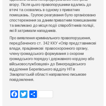
вгору. Після цього правопорушники вдались до
втечі та сховались в одному з приватних
помешкань. Групою реагування було організовано
спостереження за даним приватним помешканням
та викликано до місця події співробітників поліції,
які й затримали нападників.
Про виявлення кримінального правопорушення,
передбаченого ст. 342 ККУ «Опір представникові
влади, працівникові правоохоронного органу,
члену громадського формування з охорони
громадського порядку і державного кордону або
військовослужбовцеві» до Виноградівського
відділення Берегівського відділу НП в
Закарпатській області направлено письмове
повідомлення.
Facebook
Twitter
Поділитися