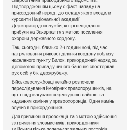
співробітників прикордонного відомства.
Підтвердженням цьому є факт нападу на
прикордонний наряд, до складу якого входили
курсанти Національної академії
Держприкордонслужби, котрі нещодавно
прибули на Закарпаття з метою посилення
охорони державного кордону.
Так, сьогодні, близько 2-ї години ночі, під час
патрулювання річкової ділянки кордону поблизу
населеного пункту Вилок, прикордонний наряд за
допомогою приладу нічного бачення спостерігав
рух осіб у бік держрубежу.
Військовослужбовці негайно розпочали
переслідування ймовірних правопорушників, на
що ті відреагували нецензурною лайкою та
киданням каміння у правоохоронців. Один камінь
влучив в прикордонника.
Для припинення провокації та з метою здійснення
затримання зловмисників, прикордонники
здійснили кілька попереджувальних пострілів