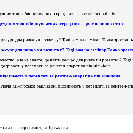
дсудних троє обвинувачених, серед них – двоє неповнолітніх
ти ресурс для ривка чи розвитку? Тоді вам на семінар Точка зрос
ємство, але не знаєте, де взяти ресурс для ривка чи розвитку? Тод
підозрюють у переплаті за рентген-апарат на пів мільйона
увача Міжгірської райлікарні підозрюють у переплаті за рентген-апа
т-видань — гіперпосилання) на clipnews.in.ua.