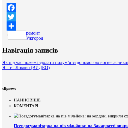
Facebook
Twitter
ремонт
Поділитися
Ужгород
Навігація записів
Як під час пожежі здолати полум’я за допомогою вогнегасника
Я – из Лохово (ВИДЕО)
clipnews
НАЙНОВІШЕ
КОМЕНТАРІ
Псевдогуманітарка на пів мільйона: на Закарпатті викр