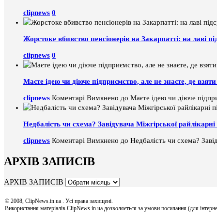
clipnews
0
Жорстоке вбивство пенсіонерів на Закарпатті: на лаві пі
clipnews
0
Маєте ідею чи діюче підприємство, але не знаєте, де взя
clipnews
Коментарі Вимкнено
до Маєте ідею чи діюче підпри
Недбалість чи схема? Завідувача Міжгірської райлікарні 
clipnews
Коментарі Вимкнено
до Недбалість чи схема? Завід
АРХІВ ЗАПИСІВ
АРХІВ ЗАПИСІВ
© 2008, ClipNews.in.ua . Усі права захищені.
Використання матеріалів ClipNews.in.ua дозволяється за умови посилання (для інтерне