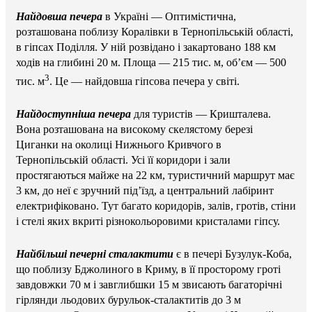
Найдовша печера
в Україні — Оптимістична,
розташована поблизу Коралівки в Тернопільській області,
в гіпсах Поділля. У ній розвідано і закартовано 188 км
ходів на глибині 20 м. Площа — 215 тис. м, об’єм — 500
3
тис. м
. Це — найдовша гіпсова печера у світі.
Найдоступніша печера
для туристів — Кришталева.
Вона розташована на високому скелястому березі
Циганки на околиці Нижнього Кривчого в
Тернопільській області. Усі її коридори і зали
простягаються майже на 22 км, туристичний маршрут має
3 км, до неї є зручний під’їзд, а центральний лабіринт
електрифіковано. Тут багато коридорів, залів, гротів, стіни
і стелі яких вкриті різнокольоровими кристалами гіпсу.
Найбільші печерні сталактити
є в печері Бузулук-Коба,
що поблизу Бджолиного в Криму, в її просторому гроті
завдовжки 70 м і завглибшки 15 м звисають багаторічні
гірлянди льодових бурульок-сталактитів до 3 м