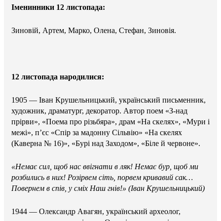
Іменинники 12 листопада:
Зиновій, Артем, Марко, Олена, Стефан, Зиновія.
12 листопада народилися:
1905 — Іван Крушельницький, український письменник,
художник, драматург, декоратор. Автор поем «З-над
прірви», «Поема про різьбяра», драм «На скелях», «Мури і
межі», п’єс «Спір за мадонну Сільвію» «На скелях
(Каверна № 16)», «Бурі над Заходом», «Біле й червоне».
«Немає сил, щоб нас ввігнати в ляк! Немає бур, щоб ми
розбились в них! Розірвем сіть, порвем кривавий сак…
Повернем в спів, у сміх Наш гнів!» (Іван Крушельницький)
1944 — Олександр Авагян, український археолог,