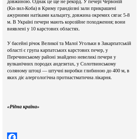
довжиною. Однак це ще не рекорд. У печері Червоній
(Ки-зил-Коба) в Криму грандіозні зали прикрашені
ажурними натіками кальциту, довжина окремих сягає 5-8
м. В Україні печери мають корозійне походження; вони
виявлені у 10 карстових областях.
У басейні річок Великої та Малої Угольки в Закарпатській
області є група карпатських карстових печер, у
Перечинському районі знайдено невеликі печери у
вулканічних породах андезитах, у Солотвинському
соляному штоці — штучні виробки глибиною до 400 м, в
яких діє алергологічна протиастматична лікарня.
«Рідна країна»