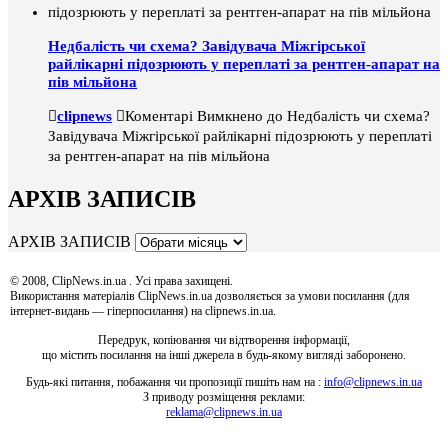
Недбалість чи схема? Завідувача Міжгірської
райлікарні підозрюють у переплаті за рентген-апарат на
пів мільйона
clipnews
Коментарі Вимкнено
до Недбалість чи схема?
Завідувача Міжгірської райлікарні підозрюють у переплаті
за рентген-апарат на пів мільйона
АРХІВ ЗАПИСІВ
АРХІВ ЗАПИСІВ
© 2008, ClipNews.in.ua . Усі права захищені.
Використання матеріалів ClipNews.in.ua дозволяється за умови посилання (для
інтернет-видань — гіперпосилання) на clipnews.in.ua.
Передрук, копіювання чи відтворення інформації,
що містить посилання на інші джерела в будь-якому вигляді заборонено.
Будь-які питання, побажання чи пропозиції пишіть нам на :
info@clipnews.in.ua
З приводу розміщення реклами:
reklama@clipnews.in.ua