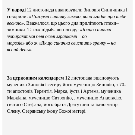
У народі
12 листопада вшановували Зиновія Синичника і
говорили:
«Покорми синичку зимою, вона згадає про тебе
весною»
. Вважалося, що цього дня прилітають птахи–
зимники. Також підмічали погоду:
«Якщо синички
зюбираються біля оселі зграйками – до
морозів»
або ж
«Якщо синичка свистить зранку – на
ясний день».
За церковним календарем
12 листопада вшановують
мученика Зиновія і сесиру його мученицю Зиновію, з 70-
ти апостолів Терентія, Марка, іуста і Артема, мученика
Маркіана, мученицю Євтропію, , мученицю Анастасію,
святого Стефана, його брата Драгутина та їхню матір
Олену, Озерянську ікону Божої матері.