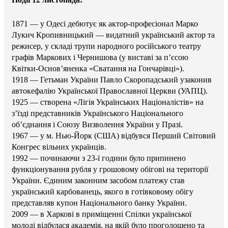
1871 — у Одесі дебютує як актор-професіонал Марко
Лукич Кропивницький — видатний український актор та
режисер, у складі трупи народного російського театру
графів Маркових і Чернишова (у виставі за п’єсою
Квітки-Основ’яненка «Сватання на Гончарівці»).
1918 — Гетьман України Павло Скоропадський узаконив
автокефалію Української Православної Церкви (УАПЦ).
1925 — створена «Лігія Українських Націоналістів» на
з’їзді представників Українського Національного
об’єднання i Союзу Визволення України у Празі.
1967 — у м. Нью-Йорк (США) відбувся Перший Світовий
Конгрес вільних українців.
1992 — починаючи з 23-ї години було припинено
функціонування рубля у грошовому обігові на території
України. Єдиним законним засобом платежу став
український карбованець, якого в готівковому обігу
представляв купон Національного банку України.
2009 — в Харкові в приміщенні Спілки української
молоді відбулася академія, на якій було проголошено та