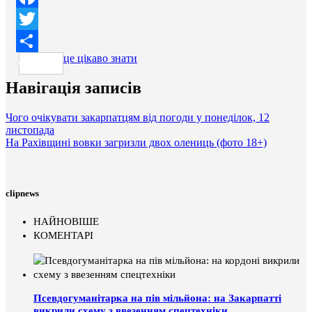
Facebook
Twitter
це цікаво знати
Поділитися
Навігація записів
Чого очікувати закарпатцям від погоди у понеділок, 12
листопада
На Рахівщині вовки загризли двох олениць (фото 18+)
clipnews
НАЙНОВІШЕ
КОМЕНТАРІ
Псевдогуманітарка на пів мільйона: на Закарпатті
викрили схему з ввезенням спецтехніки