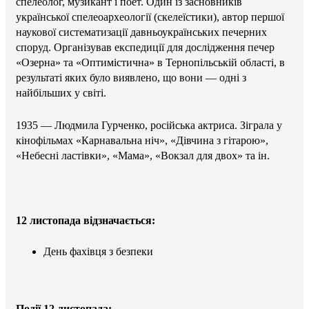
спелеолог, музикант і поет. Один із засновників
української спелеоархеології (скелеїстики), автор першої
наукової систематизації давньоукраїнських печерних
споруд. Організував експедиції для дослідження печер
«Озерна» та «Оптимістична» в Тернопільській області, в
результаті яких було виявлено, що вони — одні з
найбільших у світі.
1935 — Людмила Гурченко, російська актриса. Зіграла у
кінофільмах «Карнавальна ніч», «Дівчина з гітарою»,
«Небесні ластівки», «Мама», «Вокзал для двох» та ін.
12 листопада відзначається:
День фахівця з безпеки
Події 12 листопада: