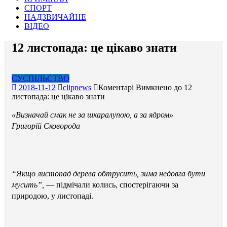
СПОРТ
НАДЗВИЧАЙНЕ
ВІДЕО
12 листопада: це цікаво знати
СУСПІЛЬСТВО
2018-11-12
clipnews
Коментарі Вимкнено
до 12
листопада: це цікаво знати
«Визначай смак не за шкаралупою, а за ядром»
Григорій Сковорода
“Якщо листопад дерева обтрусить, зима недовга бути
мусить”,
— підмічали колись, спостерігаючи за
природою, у листопаді.