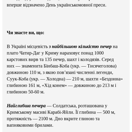
вперше відзначено День українськомовної преси.
Чи знаєте ви, що:
В Україні місцевість
з найбільшою кількістю печер
на
плато Чатир-Даг у Криму нараховує понад 1000
карстових вирв та 135 печер, шахт і колодязів. Серед
них — знаменита Бінбаш-Коба (укр. — Тисячеголова)
довжиною 110 м, з якою пов’язані численні легенди,
Суук-Коба (укр. — Холодна) — 210 м, шахти «Бездонна»
глибиною 161 м, «Хід конем» — довжиною до 213 м і
глибиною 50-60 м.
Найглибша печера
— Солдатська, розташована у
Кримському масиві Карабі-Яйли. Її глибина — 500 м,
протяжність — 2100 м. Дно вкрите глиною та
вапняковими брилами.