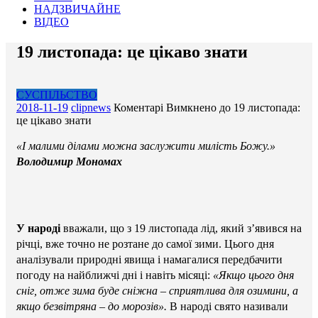
НАДЗВИЧАЙНЕ
ВІДЕО
19 листопада: це цікаво знати
СУСПІЛЬСТВО
2018-11-19
clipnews
Коментарі Вимкнено
до 19 листопада:
це цікаво знати
«І малими ділами можна заслужити милість Божу.»
Володимир Мономах
У народі
вважали, що з 19 листопада лід, який з’явився на
річці, вже точно не розтане до самої зими. Цього дня
аналізували природні явища і намагалися передбачити
погоду на найближчі дні і навіть місяці:
«Якщо цього дня
сніг, отже зима буде сніжна – сприятлива для озимини, а
якщо безвітряна – до морозів».
В народі свято називали