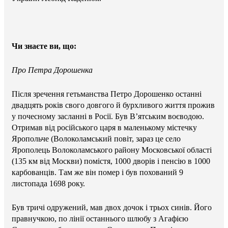
Чи знаєте ви, що:
Про Петра Дорошенка
Після зречення гетьманства Петро Дорошенко останні
двадцять років свого довгого й бурхливого життя прожив
у почесному засланні в Росії. Був В’ятським воєводою.
Отримав від російського царя в маленькому містечку
Яропольче (Волоколамський повіт, зараз це село
Ярополець Волоколамського району Московської області
(135 км від Москви) помістя, 1000 дворів і пенсію в 1000
карбованців. Там же він помер і був похований 9
листопада 1698 року.
Був тричі одружений, мав двох дочок і трьох синів. Його
правнучкою, по лінії останнього шлюбу з Агафією