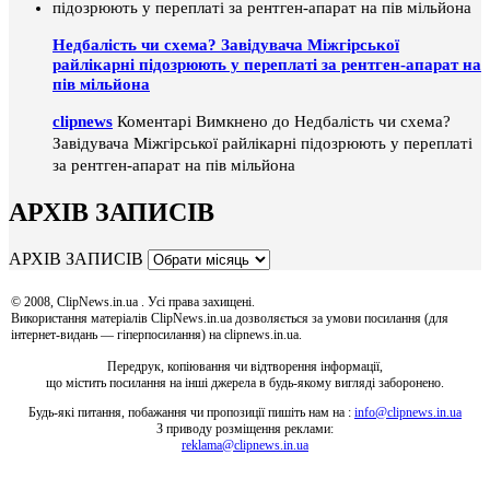
Недбалість чи схема? Завідувача Міжгірської
райлікарні підозрюють у переплаті за рентген-апарат на
пів мільйона
clipnews
Коментарі Вимкнено
до Недбалість чи схема?
Завідувача Міжгірської райлікарні підозрюють у переплаті
за рентген-апарат на пів мільйона
АРХІВ ЗАПИСІВ
АРХІВ ЗАПИСІВ
© 2008, ClipNews.in.ua . Усі права захищені.
Використання матеріалів ClipNews.in.ua дозволяється за умови посилання (для
інтернет-видань — гіперпосилання) на clipnews.in.ua.
Передрук, копіювання чи відтворення інформації,
що містить посилання на інші джерела в будь-якому вигляді заборонено.
Будь-які питання, побажання чи пропозиції пишіть нам на :
info@clipnews.in.ua
З приводу розміщення реклами:
reklama@clipnews.in.ua