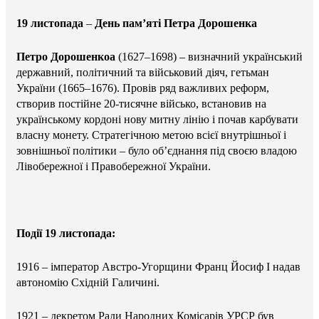
19 листопада
–
День пам’яті Петра Дорошенка
Петро Дорошенкоа
(1627–1698) – визначний український
державний, політичний та військовий діяч, гетьман
України (1665–1676). Провів ряд важливих реформ,
створив постійне 20-тисячне військо, встановив на
українському кордоні нову митну лінію і почав карбувати
власну монету. Стратегічною метою всієї внутрішньої і
зовнішньої політики – було об’єднання під своєю владою
Лівобережної і Правобережної України.
Події 19 листопада:
1916 – імператор Австро-Угорщини Франц Йосиф I надав
автономію Східній Галичині.
1921 – декретом Ради Народних Комісарів УРСР був