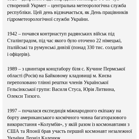
створений Укрмет – центральна метеорологічна служба
республіки. Цей день відзначається, як День працівників
гідрометеорологічної служби України.
1942 – почався контрнаступ радянських військ під
Сталінградом, під час якого було оточено 22 німецькі,
італійські та румунські дивізії (понад 330 тис. солдатів
і офіцерів).
1989 – з цвинтаря концтабору біля с. Кучине Пермської
області (Росія) на Байковому кладовищі м. Києва
перепоховано тлінні рештки членів Української
Гельсінкської групи: Василя Стуса, Юрія Литвина,
Олекси Тихого.
1997 – почалася експедиція міжнародного екіпажу на
борту американського космічного човна багаторазового
використання «Колумбія», у якій разом із космонавтами з
США та Японії брав участь перший космонавт незалежної
України Леонід Каденюк.