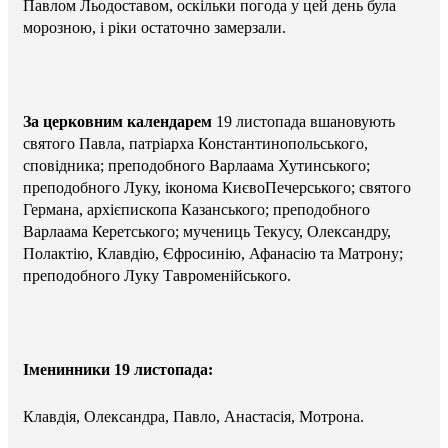
Павлом Льодоставом, оскільки погода у цей день була
морозною, і ріки остаточно замерзали.
За церковним календарем
19 листопада вшановують
святого Павла, патріарха Константинопольського,
сповідника; преподобного Варлаама Хутинського;
преподобного Луку, іконома Києво­Печерського; святого
Германа, архієпископа Казанського; преподобного
Варлаама Керетського; мучениць Текусу, Олександру,
Полактію, Клавдію, Єфросинію, Афанасію та Матрону;
преподобного Луку Тавроменійського.
Іменинники 19 листопада:
Клавдія, Олександра, Павло, Анастасія, Мотрона.