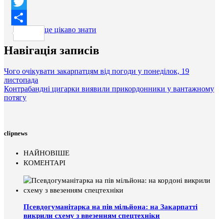
Facebook
Twitter
це цікаво знати
Поділитися
Навігація записів
Чого очікувати закарпатцям від погоди у понеділок, 19
листопада
Контрабандні цигарки виявили прикордонники у вантажному
потягу
clipnews
НАЙНОВІШЕ
КОМЕНТАРІ
Псевдогуманітарка на пів мільйона: на Закарпатті
викрили схему з ввезенням спецтехніки