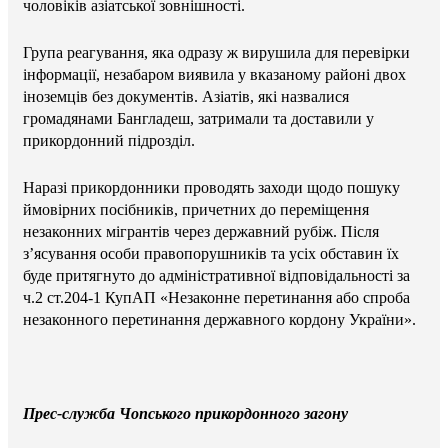
чоловіків азіатської зовнішності.
Група реагування, яка одразу ж вирушила для перевірки
інформації, незабаром виявила у вказаному районі двох
іноземців без документів. Азіатів, які назвалися
громадянами Бангладеш, затримали та доставили у
прикордонний підрозділ.
Наразі прикордонники проводять заходи щодо пошуку
ймовірних посібників, причетних до переміщення
незаконних мігрантів через державний рубіж. Після
з’ясування особи правопорушників та усіх обставин їх
буде притягнуто до адміністративної відповідальності за
ч.2 ст.204-1 КупАП «Незаконне перетинання або спроба
незаконного перетинання державного кордону України».
Прес-служба Чопського прикордонного загону