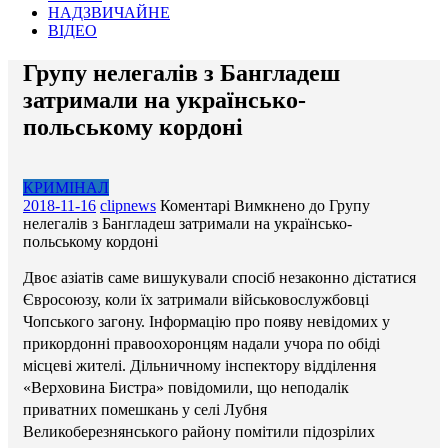
НАДЗВИЧАЙНЕ
ВІДЕО
Групу нелегалів з Бангладеш
затримали на українсько-
польському кордоні
КРИМІНАЛ
2018-11-16
clipnews
Коментарі Вимкнено
до Групу
нелегалів з Бангладеш затримали на українсько-
польському кордоні
Двоє азіатів саме вишукували спосіб незаконно дістатися
Євросоюзу, коли їх затримали військовослужбовці
Чопського загону. Інформацію про появу невідомих у
прикордонні правоохоронцям надали учора по обіді
місцеві жителі. Дільничному інспектору відділення
«Верховина Бистра» повідомили, що неподалік
приватних помешкань у селі Лубня
Великоберезнянського району помітили підозрілих