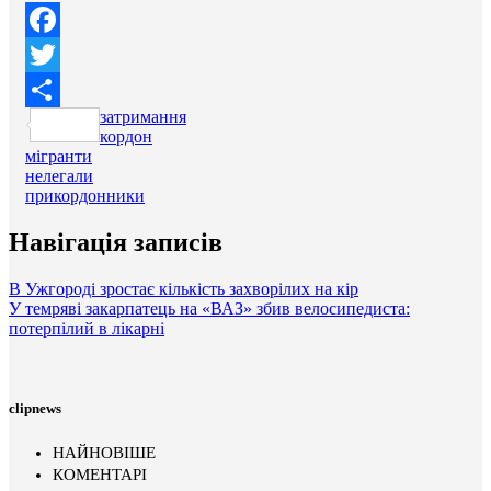
Facebook
Twitter
затримання
Поділитися
кордон
мігранти
нелегали
прикордонники
Навігація записів
В Ужгороді зростає кількість захворілих на кір
У темряві закарпатець на «ВАЗ» збив велосипедиста:
потерпілий в лікарні
clipnews
НАЙНОВІШЕ
КОМЕНТАРІ