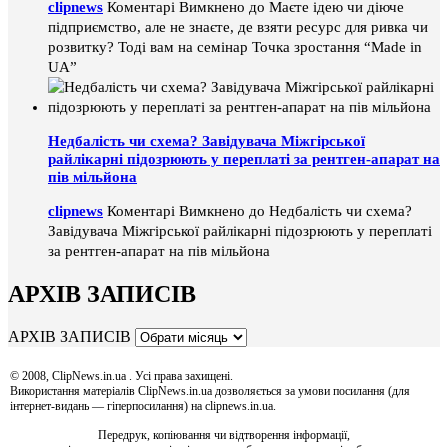
clipnews
Коментарі Вимкнено
до Маєте ідею чи діюче
підприємство, але не знаєте, де взяти ресурс для ривка чи
розвитку? Тоді вам на семінар Точка зростання “Made in
UA”
Недбалість чи схема? Завідувача Міжгірської
райлікарні підозрюють у переплаті за рентген-апарат на
пів мільйона
clipnews
Коментарі Вимкнено
до Недбалість чи схема?
Завідувача Міжгірської райлікарні підозрюють у переплаті
за рентген-апарат на пів мільйона
АРХІВ ЗАПИСІВ
АРХІВ ЗАПИСІВ
© 2008, ClipNews.in.ua . Усі права захищені.
Використання матеріалів ClipNews.in.ua дозволяється за умови посилання (для
інтернет-видань — гіперпосилання) на clipnews.in.ua.
Передрук, копіювання чи відтворення інформації,