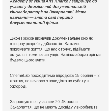
Academy of Visual Arts Kharkov запрошує до
участі у двомісячній документальній
кінолабораторії на Закарпатті. Мета
навчання — зняти свій перший
документальний фільм.
Джон Грірсон визначив документальне кіно як
«творчу розробку дійсності». Важливо
показувати життя, що нас оточує, підіймати
актуальні теми та ситуації. На кінолабораторії ми
будемо цього вчити.
CinemaLab проходитиме впродовж 15 серпня – 2
жовтня, по вечорах з понеділка по суботу в
Ужгороді.
Запрошуються учасники
20-45
років з
Закарпаття, що не мають досвіду у виробництві