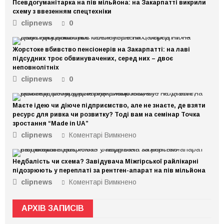
Псевдогуманітарка на пів мільйона: на Закарпатті викрили
схему з ввезенням спецтехніки
clipnews
0
Жорстоке вбивство пенсіонерів на Закарпатті: на лаві
підсудних троє обвинувачених, серед них – двоє
неповнолітніх
clipnews
0
Маєте ідею чи діюче підприємство, але не знаєте, де взяти
ресурс для ривка чи розвитку? Тоді вам на семінар Точка
зростання “Made in UA”
clipnews
Коментарі Вимкнено
до
Маєте
ідею
Недбалість чи схема? Завідувача Міжгірської райлікарні
чи
підозрюють у переплаті за рентген-апарат на пів мільйона
діюче
clipnews
Коментарі Вимкнено
до
підприємство,
Недбалість
але
чи
не
АРХІВ ЗАПИСІВ
схема?
знаєте,
Завідувача