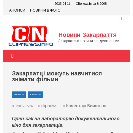
Skip
2026-04-11
Clipnews.in.ua © 2008
to
АНОНСИ
НОВИНИ В ФОТО
content
Новини Закарпаття
Закарпатські новини з відеокліпами
Закарпатці можуть навчитися
знімати фільми
АНОНСИ
КУЛЬТУРА
до
clipnews
Коментарі Вимкнено
2019-07-24
Закарпатці
можуть
Open-call на лабораторію документального
навчитися
знімати
кіно для закарпатців.
фільми