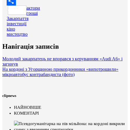
Twitter
актори
Поділитися
гроші
Закарпаття
інвестиції
кіно
мистецтво
Навігація записів
Молодий закарпатець не впорався з керуванням «Audi A6» і
загинув
На кордоні з Угорщиною прикордонники «випотрошили»
мікроавтобус контрабандиста (фото)
clipnews
НАЙНОВІШЕ
КОМЕНТАРІ