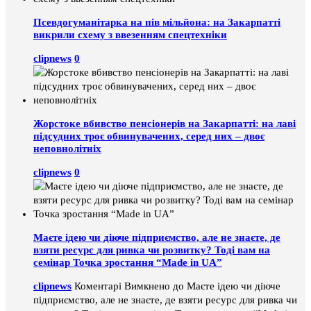
Псевдогуманітарка на пів мільйона: на Закарпатті
викрили схему з ввезенням спецтехніки
clipnews
0
Жорстоке вбивство пенсіонерів на Закарпатті: на лаві
підсудних троє обвинувачених, серед них – двоє
неповнолітніх
clipnews
0
Маєте ідею чи діюче підприємство, але не знаєте, де
взяти ресурс для ривка чи розвитку? Тоді вам на
семінар Точка зростання “Made in UA”
clipnews
Коментарі Вимкнено
до Маєте ідею чи діюче
підприємство, але не знаєте, де взяти ресурс для ривка чи