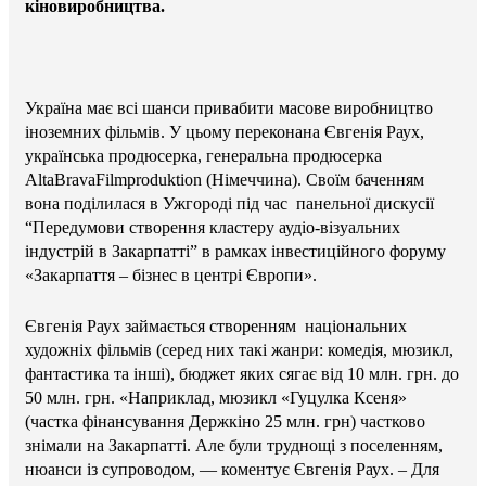
кіновиробництва.
Україна має всі шанси привабити масове виробництво
іноземних фільмів. У цьому переконана Євгенія Раух,
українська продюсерка, генеральна продюсерка
AltaBravaFilmproduktion (Німеччина). Своїм баченням
вона поділилася в Ужгороді під час панельної дискусії
“Передумови створення кластеру аудіо-візуальних
індустрій в Закарпатті” в рамках інвестиційного форуму
«Закарпаття – бізнес в центрі Європи».
Євгенія Раух займається створенням національних
художніх фільмів (серед них такі жанри: комедія, мюзикл,
фантастика та інші), бюджет яких сягає від 10 млн. грн. до
50 млн. грн. «Наприклад, мюзикл «Гуцулка Ксеня»
(частка фінансування Держкіно 25 млн. грн) частково
знімали на Закарпатті. Але були труднощі з поселенням,
нюанси із супроводом, — коментує Євгенія Раух. – Для