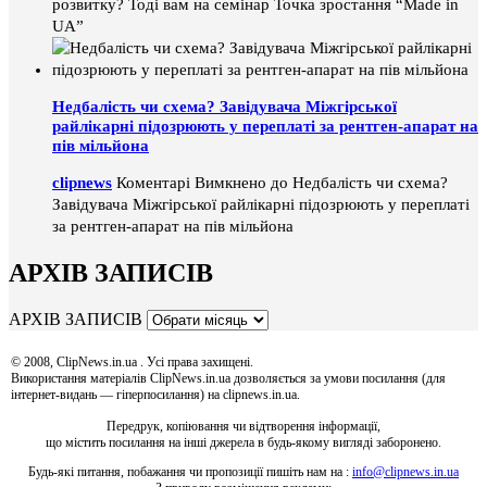
розвитку? Тоді вам на семінар Точка зростання “Made in
UA”
Недбалість чи схема? Завідувача Міжгірської
райлікарні підозрюють у переплаті за рентген-апарат на
пів мільйона
clipnews
Коментарі Вимкнено
до Недбалість чи схема?
Завідувача Міжгірської райлікарні підозрюють у переплаті
за рентген-апарат на пів мільйона
АРХІВ ЗАПИСІВ
АРХІВ ЗАПИСІВ
© 2008, ClipNews.in.ua . Усі права захищені.
Використання матеріалів ClipNews.in.ua дозволяється за умови посилання (для
інтернет-видань — гіперпосилання) на clipnews.in.ua.
Передрук, копіювання чи відтворення інформації,
що містить посилання на інші джерела в будь-якому вигляді заборонено.
Будь-які питання, побажання чи пропозиції пишіть нам на :
info@clipnews.in.ua