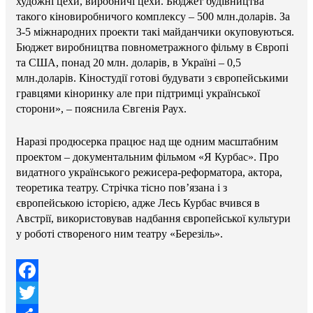
художні цехи, виробничі цехи. Бюджет будівництва
такого кіновиробничого комплексу – 500 млн.доларів. За
3-5 міжнародних проекти такі майданчики окуповуються.
Бюджет виробництва повнометражного фільму в Європі
та США, понад 20 млн. доларів, в Україні – 0,5
млн.доларів. Кіностудії готові будувати з європейськими
гравцями кіноринку але при підтримці української
сторони», – пояснила Євгенія Раух.
Наразі продюсерка працює над ще одним масштабним
проектом – документальним фільмом «Я Курбас». Про
видатного українського режисера-реформатора, актора,
теоретика театру. Стрічка тісно пов’язана і з
європейською історією, адже Лесь Курбас вчився в
Австрії, використовував надбання європейської культури
у роботі створеного ним театру «Березіль».
Facebook