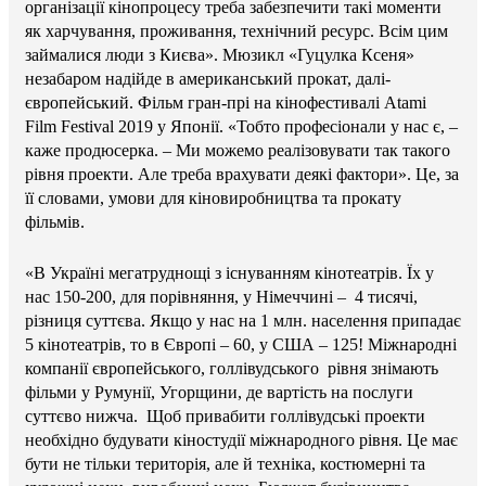
організації кінопроцесу треба забезпечити такі моменти
як харчування, проживання, технічний ресурс. Всім цим
займалися люди з Києва». Мюзикл «Гуцулка Ксеня»
незабаром надійде в американський прокат, далі-
європейський. Фільм гран-прі на кінофестивалі Atami
Film Festival 2019 у Японії. «Тобто професіонали у нас є, –
каже продюсерка. – Ми можемо реалізовувати так такого
рівня проекти. Але треба врахувати деякі фактори». Це, за
її словами, умови для кіновиробництва та прокату
фільмів.
«В Україні мегатруднощі з існуванням кінотеатрів. Їх у
нас 150-200, для порівняння, у Німеччині – 4 тисячі,
різниця суттєва. Якщо у нас на 1 млн. населення припадає
5 кінотеатрів, то в Європі – 60, у США – 125! Міжнародні
компанії європейського, голлівудського рівня знімають
фільми у Румунії, Угорщини, де вартість на послуги
суттєво нижча. Щоб привабити голлівудські проекти
необхідно будувати кіностудії міжнародного рівня. Це має
бути не тільки територія, але й техніка, костюмерні та