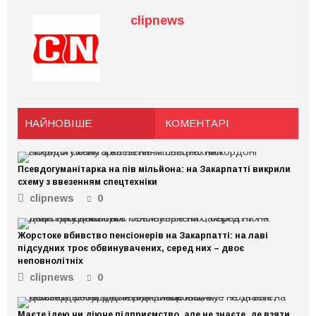
clipnews
НАЙНОВІШЕ
КОМЕНТАРІ
Псевдогуманітарка на пів мільйона: на Закарпатті викрили
схему з ввезенням спецтехніки
clipnews
0
Жорстоке вбивство пенсіонерів на Закарпатті: на лаві
підсудних троє обвинувачених, серед них – двоє
неповнолітніх
clipnews
0
Маєте ідею чи діюче підприємство, але не знаєте, де взяти