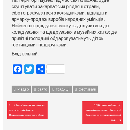
На території музею під час свята можна буде
скуштувати закарпатські різдвяні страви,
сфотографуватися з колядниками, відвідати
ярмарку-продаж виробів народних умільців.
Найменші відвідувачі зможуть долучитися до
колядування та щедрування в музейних хатах де
привітні господині обдаровуватимуть діток
гостинцями і подарунками.
Вхід вільний.
Facebook
Twitter
Поділитися
Різдво
свято
традиції
фестивалі
Навігація
У Рахові молодик накинувся з
В ОДА схвалено Стратегію
записів
ножем на поліцейських.
управління відходами у Закарпатті.
Правоохоронці застосували зброю
Далі слово за депутатами обласної
ради