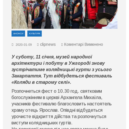
АНОНСИ
КУЛЬТУРА
до
clipnews
Коментарі Вимкнено
2020-01-09
В
Ужгороді
У суботу, 11 січня, музей народної
відбудеться
обласний
архітектури і побуту в Ужгороді знову
фестиваль
зустрічатиме колядницькі гурти з усього
«Коляди
Закарпаття. Тут відбудеться фестиваль
в
старому
«Коляди в старому селі».
селі»
Розпочнеться фест о 10.30 год. святковим
богослужінням в церкві Архангела Михаїла,
учасників фестивалю благословить настоятель
храму отець Ярослав. Опівдні відбудеться
урочисте відкриття дійства та розпочнуться
виступи колядницьких гуртів.