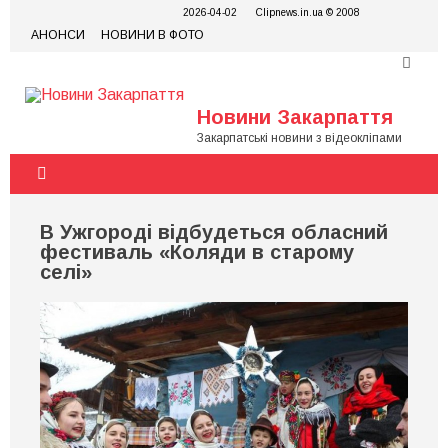
Skip
2026-04-02
Clipnews.in.ua © 2008
to
АНОНСИ
НОВИНИ В ФОТО
content
Новини Закарпаття
Закарпатські новини з відеокліпами
В Ужгороді відбудеться обласний
фестиваль «Коляди в старому
селі»