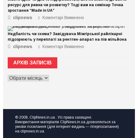
ресурс для ривка чи розвитку? Тоді вам на семінар Точка
зростання “Made in UA”
clipnews
Коментарі Вимкнено
до
Маєте
ідею
Недбалість чи схема? Завідувача Міжгірської райлікарні
чи
підозрюють у переплаті за рентген-апарат на пів мільйона
діюче
clipnews
Коментарі Вимкнено
до
підприємство,
Недбалість
але
чи
не
АРХІВ ЗАПИСІВ
схема?
знаєте,
Завідувача
де
АРХІВ
Міжгірської
взяти
ЗАПИСІВ
райлікарні
ресурс
підозрюють
для
у
ривка
переплаті
чи
за
розвитку?
рентген-
Тоді
© 2008, ClipNews.in.ua . Усі права захищені.
апарат
Використання матеріалів ClipNews.in.ua дозволяється за
вам
на
умови посилання (для інтернет-видань — гіперпосилання)
на
на clipnews.in.ua.
пів
семінар