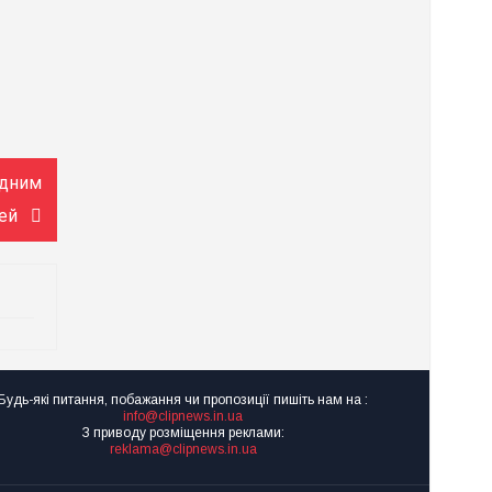
адним
тей
Будь-які питання, побажання чи пропозиції пишіть нам на :
info@clipnews.in.ua
З приводу розміщення реклами:
reklama@clipnews.in.ua