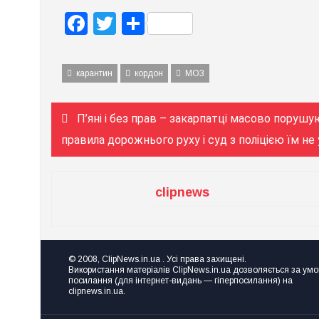
Facebook
Twitter
Поділитися
карантин
кордон
МОЗ
Навігація
П’яні і без прав – закарпатці масово поруш
записів
правила дорожнього руху і суд з поліцією їм не
clipnews
© 2008, ClipNews.in.ua . Усі права захищені.
Використання матеріалів ClipNews.in.ua дозволяється за ум
посилання (для інтернет-видань — гіперпосилання) на
clipnews.in.ua.