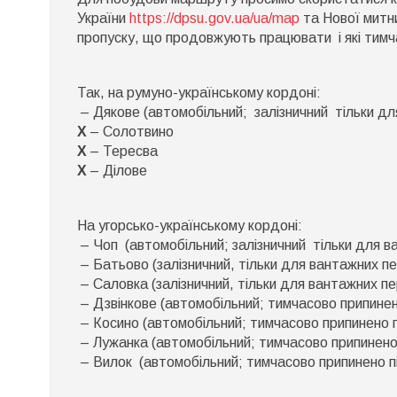
п
України
https://dpsu.gov.ua/ua/map
та Нової митн
ч
пропуску, що продовжують працювати
і які тим
к
Так, на румуно-українському кордоні:
– Дякове (автомобільний; залізничний тільки д
Х
– Солотвино
Х
– Тересва
Х
– Ділове
На угорсько-українському кордоні:
– Чоп (автомобільний; залізничний тільки для в
– Батьово (залізничний, тільки для вантажних п
– Саловка (залізничний, тільки для вантажних п
– Дзвінкове (автомобільний; тимчасово припинен
– Косино (автомобільний; тимчасово припинено 
– Лужанка (автомобільний; тимчасово припинено
– Вилок (автомобільний; тимчасово припинено п