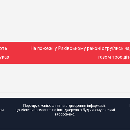
ують
На пожежі у Рахівському районі отруїлись ч
 указ
газом троє ді
Передрук, копіювання чи відтворення інформації,
ови
що містить посилання на інші джерела в будь-якому вигляді
заборонено.