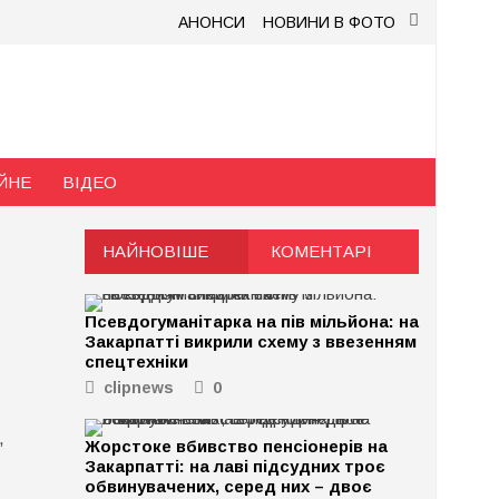
АНОНСИ
НОВИНИ В ФОТО
ЙНЕ
ВІДЕО
НАЙНОВІШЕ
КОМЕНТАРІ
Псевдогуманітарка на пів мільйона: на
Закарпатті викрили схему з ввезенням
спецтехніки
clipnews
0
,
Жорстоке вбивство пенсіонерів на
Закарпатті: на лаві підсудних троє
обвинувачених, серед них – двоє