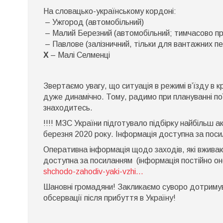
На словацько-українському кордоні:
– Ужгород (автомобільний)
– Малий Березний (автомобільний; тимчасово пр
– Павлове (залізничний, тільки для вантажних п
Х
– Малі Селменці
Звертаємо увагу, що ситуація в режимі в’їзду в 
дуже динамічно. Тому, радимо при плануванні поїз
знаходитесь.
!!!! МЗС України підготувало підбірку найбільш а
березня 2020 року. Інформація доступна за пос
Оперативна інформація щодо заходів, які вжива
доступна за посиланням (інформація постійно о
shchodo-zahodiv-yaki-vzhi…
Шановні громадяни! Закликаємо суворо дотримува
обсервації після прибуття в Україну!