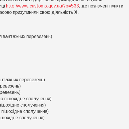
ід
иці
http://www.customs.gov.ua/?p=533
, де позначені пункти
ас
часово призупинили свою діяльність
Х
.
арантину?
ля вантажних перевезень)
антажних перевезень)
еревезень)
еревезень)
о пішохідне сполучення)
пішохідне сполучення)
 пішохідне сполучення)
ішохідне сполучення)