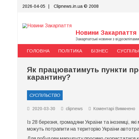
Skip
2026-04-05
|
Clipnews.in.ua © 2008
to
content
Новини Закарпаття
Закарпатські новини з відеокліпам
ГОЛОВНА
ПОЛІТИКА
БІЗНЕС
СУСПІЛЬ
Як працюватимуть пункти про
карантину?
СУСПІЛЬСТВО
д
2020-03-30
clipnews
Коментарі Вимкнено
Я
п
Із 28 березня, громадяни України та іноземці, як
п
п
можуть потрапити на територію України автотра
н
З
Для побудови маршруту просимо скористатися к