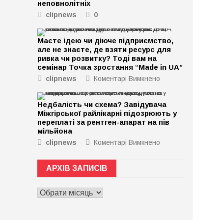
неповнолітніх
clipnews
0
Маєте ідею чи діюче підприємство,
але не знаєте, де взяти ресурс для
ривка чи розвитку? Тоді вам на
семінар Точка зростання “Made in UA”
clipnews
Коментарі Вимкнено
до
Маєте
ідею
Недбалість чи схема? Завідувача
чи
Міжгірської райлікарні підозрюють у
діюче
переплаті за рентген-апарат на пів
підприємство,
мільйона
але
clipnews
Коментарі Вимкнено
до
не
Недбалість
знаєте,
чи
де
АРХІВ ЗАПИСІВ
схема?
взяти
Завідувача
ресурс
АРХІВ
Міжгірської
для
ЗАПИСІВ
райлікарні
ривка
підозрюють
чи