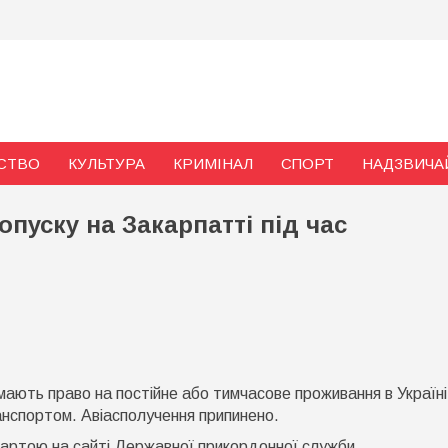
и
СТВО
КУЛЬТУРА
КРИМІНАЛ
СПОРТ
НАДЗВИЧА
пуску на Закарпатті під час
о
к
рацюватимуть
і мають право на постійне або тимчасове проживання в Україні
ункти
ропуску
нспортом. Авіасполучення припинено.
а
акарпатті
артою на сайті Державної прикордонної служби