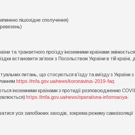
ипинено пішохідне сполучення)
еревезень)
країни та транзитного проїзду іноземними країнами змінюється
дки встановити зв’язок з Посольством України в тій країні, 
ктуальних питань, що стосуються в’їзду та виїзду з України з
иланням
https://mfa.gov.ua/news/koronavirus-2019-faq
ються іноземними країнами з протидії розповсюдженню COVI
новлюється)
https://mfa.gov.ua/news/operativna-informaciya-
тися усіх запобіжних заходів, зокрема режиму самоізоляції