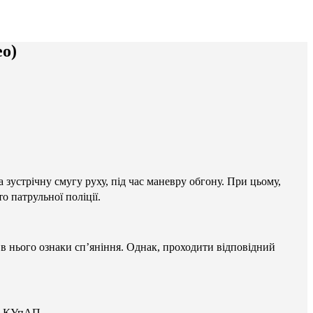
ео)
а зустрічну смугу руху, під час маневру обгону. При цьому,
о патрульної поліції.
в нього ознаки сп’яніння. Однак, проходити відповідний
я) КУпАП.