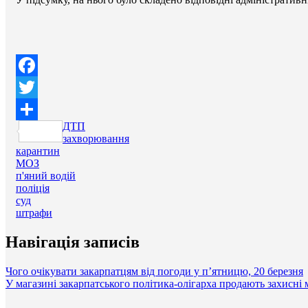
Facebook
Twitter
ДТП
Поділитися
захворювання
карантин
МОЗ
п'яний водій
поліція
суд
штрафи
Навігація записів
Чого очікувати закарпатцям від погоди у п’ятницю, 20 березня
У магазині закарпатського політика-олігарха продають захисні м