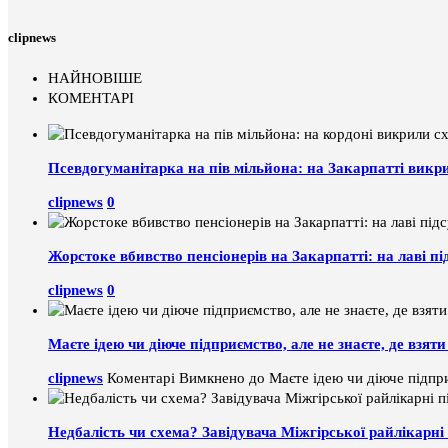
clipnews
НАЙНОВІШЕ
КОМЕНТАРІ
Псевдогуманітарка на пів мільйона: на Закарпатті викр
clipnews
0
Жорстоке вбивство пенсіонерів на Закарпатті: на лаві пі
clipnews
0
Маєте ідею чи діюче підприємство, але не знаєте, де взя
clipnews
Коментарі Вимкнено
до Маєте ідею чи діюче підпри
Недбалість чи схема? Завідувача Міжгірської райлікарні 