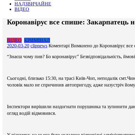
НАДЗВИЧАЙНЕ
ВІДЕО
Коронавірус все спише: Закарпатець на
ВІДЕО
КРИМІНАЛ
2020-03-20
clipnews
Коментарі Вимкнено
до Коронавірус все 
“Знаєш чому пив? Бо коронавірус” Безвідповідальність, ймов
Сьогодні, близько 15:30, на трасі Київ-Чоп, неподалік смт.Чи
чоловік мало не спричинив автопригоду, адже назустріч йому 
Інспектори вирішили наздогнати порушника та зупинити даний
огляд водій відмовився.
У підсумку, на нього було складено відповідні адміністративні