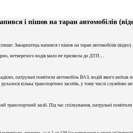
пився і пішов на таран автомобілів (від
спише: Закарпатець напився і пішов на таран автомобілів (відео)
ірно, нетверезого водія мало не призвела до ДТП…
надієво, патрульні помітили автомобіль ВАЗ, водій якого виїхав н
рухалося кілька транспортних засобів, у тому числі службове авт
 транспортний засіб. Під час спілкування, патрульні помітили 
 матеріали, зокрема, за ч.1 ст.130 (за керування у стані сп’янінн