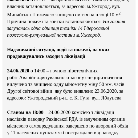
власник встановлюється, за адресою: м.Ужгород, вул.
2
Минайська. Пожежею знищено сміття на площі 10 м
.
Причина пожежі та збитки встановлюються.
На гасіння
залучалась одна одиниця техніки 14-ї державної
пожежно-рятувальної частини м.Ужгород.
Надзвичайні ситуації, події та пожежі, на яких
продовжувались заходи з ліквідації
24.06.2020
о 14:00 – групою піротехнічних
робіт Аварійно-рятувального загону спецпризначення
вилучено та знищено одну мінометну міну 50 мм. часів
Другої світової війни, яку було виявлено 23.06.2020, за
адресою: Ужгородський р-н., с. К. Гута, вул. Яблунева.
Станом на 18:00 –
24.06.2020 комісією з ліквідації
наслідків паводку Рахівської РДА із залученням органів
місцевого самоврядування, завершено по дворовий обхід
у 11 населених пунктах які постраждали від паводку.