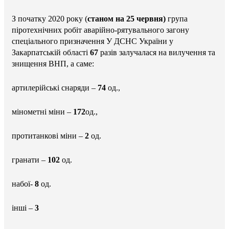
З початку 2020 року (
станом на 25 червня)
група
піротехнічних робіт аварійно-рятувального загону
спеціального призначення У ДСНС України у
Закарпатській області
67
разів залучалася на вилучення та
знищення ВНП, а саме:
артилерійські снаряди –
74
од.,
мінометні міни –
172
од.,
протитанкові міни –
2
од.
гранати –
102
од.
набої-
8
од.
інші –
3