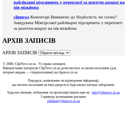
райлікарні підозрюють у переплаті за рентген-апарат на
пів мільйона
clipnews
Коментарі Вимкнено
до Недбалість чи схема?
Завідувача Міжгірської райлікарні підозрюють у переплаті
за рентген-апарат на пів мільйона
АРХІВ ЗАПИСІВ
АРХІВ ЗАПИСІВ
© 2008, ClipNews.in.ua . Усі права захищені.
Використання матеріалів ClipNews.in.ua дозволяється за умови посилання (для
інтернет-видань — гіперпосилання) на clipnews.in.ua.
Передрук, копіювання чи відтворення інформації,
що містить посилання на інші джерела в будь-якому вигляді заборонено.
Будь-які питання, побажання чи пропозиції пишіть нам на :
info@clipnews.in.ua
З приводу розміщення реклами:
reklama@clipnews.in.ua
clipnews.in.ua © 2008