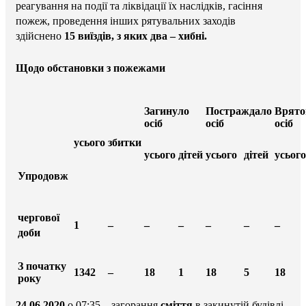
реагування на події та ліквідації їх наслідків, гасіння
пожеж, проведення інших рятувальних заходів
здійснено
15 виїздів, з яких два – хибні.
Щодо обстановки з пожежами
Загинуло
Постраждало
Врято
осіб
осіб
осіб
усього
збитки
усього
дітей
усього
дітей
усього
Упродовж
чергової
1
–
–
–
–
–
–
доби
З початку
1342
–
18
1
18
5
18
року
24.06.2020
о 07:35 – загорання
сміття
в закинутій будівлі,