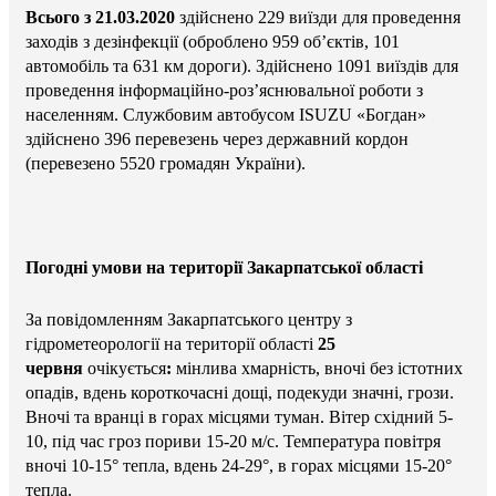
Всього
з 21.03.2020
здійснено 229 виїзди для проведення
заходів з дезінфекції (оброблено 959 об’єктів, 101
автомобіль та 631 км дороги). Здійснено 1091 виїздів для
проведення інформаційно-роз’яснювальної роботи з
населенням. Службовим автобусом ISUZU «Богдан»
здійснено 396 перевезень через державний кордон
(перевезено 5520 громадян України).
Погодні умови на території Закарпатської області
За повідомленням Закарпатського центру з
гідрометеорології на території області
25
червня
очікується
:
мінлива хмарність, вночі без істотних
опадів, вдень короткочасні дощі, подекуди значні, грози.
Вночі та вранці в горах місцями туман. Вітер східний 5-
10, під час гроз пориви 15-20 м/с. Температура повітря
вночі 10-15° тепла, вдень 24-29°, в горах місцями 15-20°
тепла.