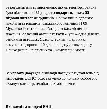
За результатами встановленно, що на території району
було підтоплено
475 дворогосподарств
, з яких
55 –
підвали житлових будинків
. Пошкоджено дорожнє
покриття автошляхів: державного значення Н-09
Мукачево-Рогатин – на п’яти ділянках; місцевого
значення: обласний автошлях Рахів-Луги – одна ділянка,
районний автошлях Ясіня-Стебний – 1 ділянка,
комунальні дороги – 12 ділянок, одну лісову дорогу.
Пошкоджено 5 підвісних та 2 комунальні мости.
За чергову добу:
для ліквідації наслідків підтоплень від
підрозділів ДСНС було залучено 15 чоловік особового
складу,6 одиниць техніки та 3 мотопомпи.
Виявлені та знищені ВНП