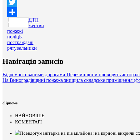
Facebook
Twitter
ДТП
Поділитися
жертви
пожежі
поліція
постраждалі
рятувальники
Навігація записів
Відремонтованими дорогами Перечинщини проводять авторалі
На Виноградівщині пожежа знищила складське приміщення (фо
clipnews
НАЙНОВІШЕ
КОМЕНТАРІ