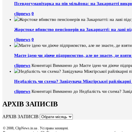
Псевдогуманітарка на пів мільйона: на Закарпатті викр
clipnews
0
Жорстоке вбивство пенсіонерів на Закарпатті: на лаві пі
clipnews
0
Маєте ідею чи діюче підприємство, але не знаєте, де взя
clipnews
Коментарі Вимкнено
до Маєте ідею чи діюче підпри
Недбалість чи схема? Завідувача Міжгірської райлікарні 
clipnews
Коментарі Вимкнено
до Недбалість чи схема? Завід
АРХІВ ЗАПИСІВ
АРХІВ ЗАПИСІВ
© 2008, ClipNews.in.ua . Усі права захищені.