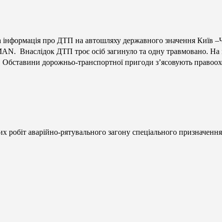
 інформація про ДТП на автошляху державного значення Київ –Чо
N. Внаслідок ДТП троє осіб загинуло та одну травмовано. На міс
і. Обставини дорожньо-транспортної пригоди з’ясовують правоох
их робіт аварійно-рятувального загону спеціального призначенн