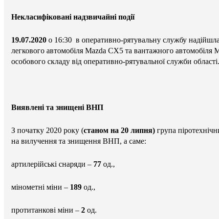
Некласифіковані надзвичайні події
19.07.2020
о 16:30 в оперативно-рятувальну службу надійшла
легкового автомобіля Mazda CX5 та вантажного автомобіля MA
особового складу від оперативно-рятувальної служби област
Виявлені та знищені ВНП
З початку 2020 року (
станом на 20 липня)
група піротехнічн
на вилучення та знищення ВНП, а саме:
артилерійські снаряди –
77
од.,
мінометні міни –
189
од.,
протитанкові міни –
2
од.