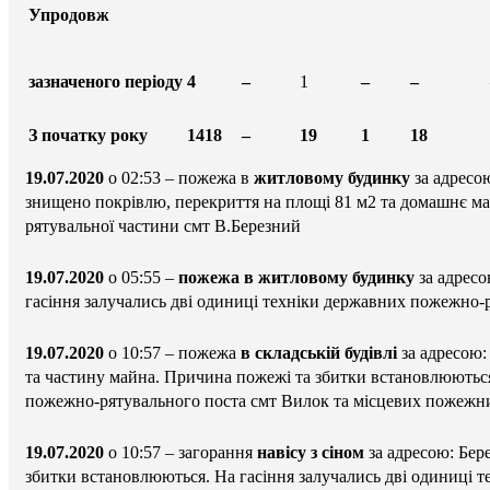
Упродовж
зазначеного періоду
4
–
1
–
–
З початку року
1418
–
19
1
18
19.07.2020
о 02:53 – пожежа в
житловому будинку
за адресо
знищено покрівлю, перекриття на площі 81 м2 та домашнє ма
рятувальної частини смт В.Березний
19.07.2020
о 05:55 –
пожежа в житловому будинку
за адресо
гасіння залучались дві одиниці техніки державних пожежно-р
19.07.2020
о 10:57 – пожежа
в складській будівлі
за адресою:
та частину майна. Причина пожежі та збитки встановлюються
пожежно-рятувального поста смт Вилок та місцевих пожежни
19.07.2020
о 10:57 – загорання
навісу з сіном
за адресою: Бер
збитки встановлюються. На гасіння залучались дві одиниці 