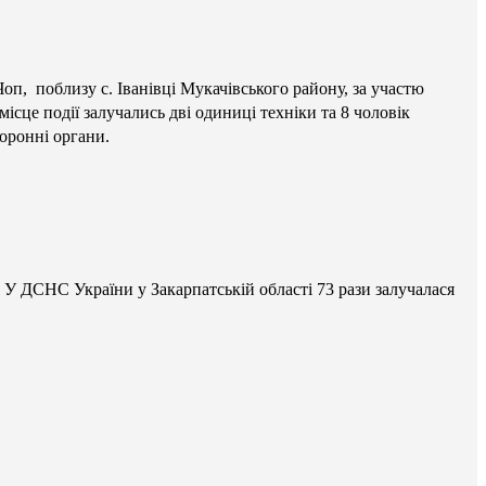
п, поблизу с. Іванівці Мукачівського району, за участю
це події залучались дві одиниці техніки та 8 чоловік
оронні органи.
я У ДСНС України у Закарпатській області 73
рази залучалася