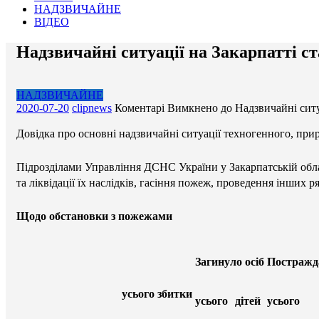
НАДЗВИЧАЙНЕ
ВІДЕО
Надзвичайні ситуації на Закарпатті ст
НАДЗВИЧАЙНЕ
2020-07-20
clipnews
Коментарі Вимкнено
до Надзвичайні ситу
Довідка про основні надзвичайні ситуації техногенного, прир
Підрозділами Управління ДСНС України у Закарпатській обла
та ліквідації їх наслідків, гасіння пожеж, проведення інших 
Щодо обстановки з пожежами
Загинуло осіб
Постражда
усього
збитки
усього
дітей
усього