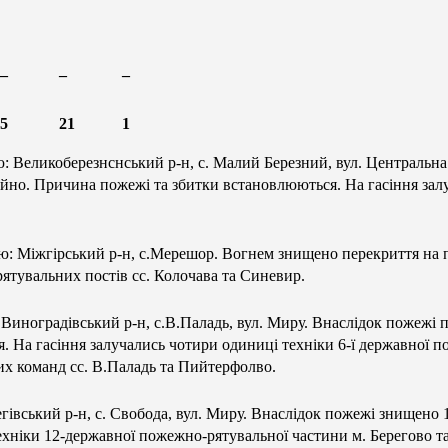
–
–
–
5
21
1
ю: Великоберезнснський р-н, с. Малий Березний, вул. Центральна
йно. Причина пожежі та збитки встановлюються. На гасіння залу
ю: Міжгірський р-н, с.Мерешор. Вогнем знищено перекриття на 
ятувальних постів сс. Колочава та Синевир.
 Виноградівський р-н, с.В.Паладь, вул. Миру. Внаслідок пожежі
. На гасіння залучались чотири одиниці техніки 6-ї державної 
х команд сс. В.Паладь та Пийтерфолво.
егівський р-н, с. Свобода, вул. Миру. Внаслідок пожежі знищено
техніки 12-державної пожежно-рятувальної частини м. Берегово 