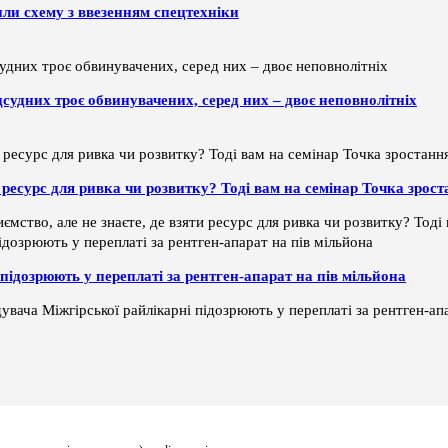
или схему з ввезенням спецтехніки
дсудних троє обвинувачених, серед них – двоє неповнолітніх
ти ресурс для ривка чи розвитку? Тоді вам на семінар Точка зрос
ємство, але не знаєте, де взяти ресурс для ривка чи розвитку? Тод
підозрюють у переплаті за рентген-апарат на пів мільйона
увача Міжгірської райлікарні підозрюють у переплаті за рентген-апа