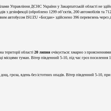
ілами Управління ДСНС України у Закарпатській області не здійс
дів з дезінфекції (оброблено 1299 об’єктів, 200 автомобілів та 7
вим автобусом ISUZU «Богдан» здійснено 396 перевезень через 
на території області
20 липня
очікується: хмарно з проясненнями,
ці місцями туман. Вітер південний 5-10, під час гроз посилення 1
щ, гроза, вдень без істотних опадів. Вітер південний 5-10, при 