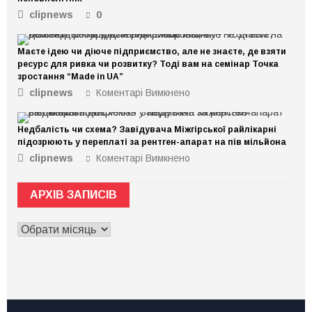
clipnews
0
Маєте ідею чи діюче підприємство, але не знаєте, де взяти
ресурс для ривка чи розвитку? Тоді вам на семінар Точка
зростання “Made in UA”
clipnews
Коментарі Вимкнено
до
Маєте
ідею
Недбалість чи схема? Завідувача Міжгірської райлікарні
чи
підозрюють у переплаті за рентген-апарат на пів мільйона
діюче
clipnews
Коментарі Вимкнено
до
підприємство,
Недбалість
але
чи
не
АРХІВ ЗАПИСІВ
схема?
знаєте,
Завідувача
де
АРХІВ
Міжгірської
взяти
ЗАПИСІВ
райлікарні
ресурс
підозрюють
для
у
ривка
переплаті
чи
за
розвитку?
рентген-