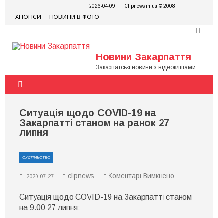
Skip
2026-04-09
Clipnews.in.ua © 2008
to
АНОНСИ
НОВИНИ В ФОТО
content
Новини Закарпаття
Закарпатські новини з відеокліпами
Ситуація щодо COVID-19 на
Закарпатті станом на ранок 27
липня
СУСПІЛЬСТВО
до
clipnews
Коментарі Вимкнено
2020-07-27
Ситуація
щодо
Ситуація щодо COVID-19 на Закарпатті станом
COVID-
19
на 9.00 27 липня:
на