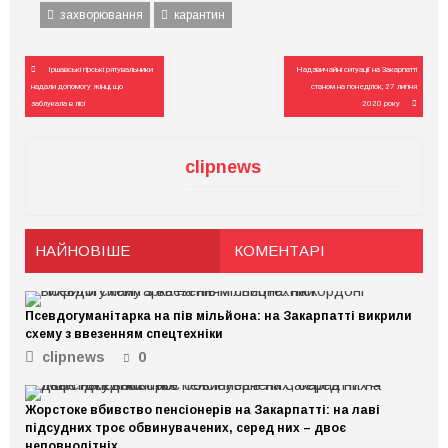
захворювання
карантин
Навігація
Іршавські гірські рятувальники
Надзвичайні ситуації на Закарпатті
записів
надали допомогу жінці, що
станом на понеділок, 27 липня
заблукала в лісі
2020 року
clipnews
НАЙНОВІШЕ
КОМЕНТАРІ
Псевдогуманітарка на пів мільйона: на Закарпатті викрили
схему з ввезенням спецтехніки
clipnews
0
Жорстоке вбивство пенсіонерів на Закарпатті: на лаві
підсудних троє обвинувачених, серед них – двоє
неповнолітніх