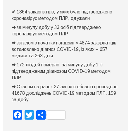
Закарпатті
станом
✔
1864 закарпатців, у яких було підтверджено
на
ранок
коронавірус методом ПЛР, одужали
27
липня
➡
за минулу добу у 33 осіб підтверджено
коронавірус методом ПЛР
➡
загалом з початку пандемії у 4874 закарпатців
встановлено діагноз COVID-19, із яких – 657
медики та 263 діти
➡
172 людей померло, за минулу добу 1 із
підтвердженим діагнозом COVID-19 методом
ПЛР
➡
Станом на ранок 27 липня в області проведено
41678 досліджень COVID-19 методом ПЛР, 159
за добу.
Facebook
Twitter
Поділитися