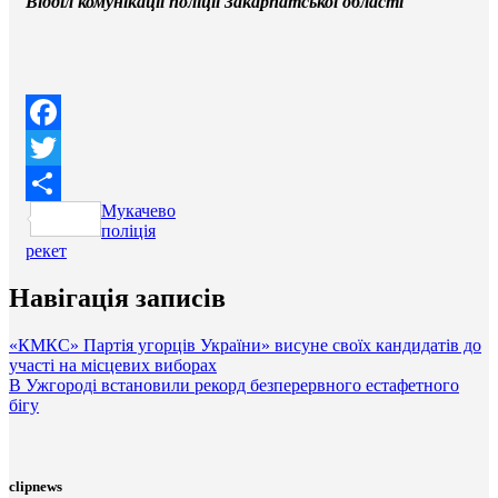
Відділ комунікації поліції Закарпатської області
Facebook
Twitter
Мукачево
Поділитися
поліція
рекет
Навігація записів
«КМКС» Партія угорців України» висуне своїх кандидатів до
участі на місцевих виборах
В Ужгороді встановили рекорд безперервного естафетного
бігу
clipnews