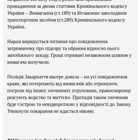
провадження за двома статтями Кримінального кодексу
України – Вимагання (ст.189) та Незаконне заволодіння
транспортним засобом (ст.289) Кримінального кодексу
України.
Наразі вирішується питання про повідомлення
затриманому про підозру та обрання відносно нього
запобіжного заходу. Гроші отримані незаконним шляхом у
вимагача вилучили.
Поліція Закарпаття вкотре довела – на усі повідомлення
краян, які потерпають від вимагачів або отримують
погрози від інших злочинних угруповань, правоохоронці
реагують жорстко та миттєво. Протидія таким злочинам
буде гострою та невідворотною у відповідності до Закону.
Уникнути покарання не вдасться нікому.