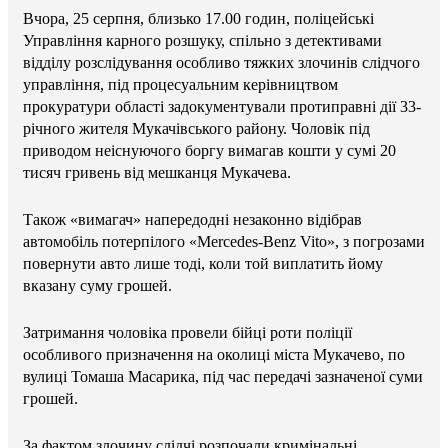
Вчора, 25 серпня, близько 17.00 годин, поліцейські
Управління карного розшуку, спільно з детективами
відділу розслідування особливо тяжких злочинів слідчого
управління, під процесуальним керівництвом
прокуратури області задокументували протиправні дії 33-
річного жителя Мукачівського району. Чоловік під
приводом неіснуючого боргу вимагав кошти у сумі 20
тисяч гривень від мешканця Мукачева.
Також «вимагач» напередодні незаконно відібрав
автомобіль потерпілого «Mercedes-Benz Vito», з погрозами
повернути авто лише тоді, коли той виплатить йому
вказану суму грошей.
Затримання чоловіка провели бійці роти поліції
особливого призначення на околиці міста Мукачево, по
вулиці Томаша Масарика, під час передачі зазначеної суми
грошей.
За фактом злочину слідчі розпочали кримінальні