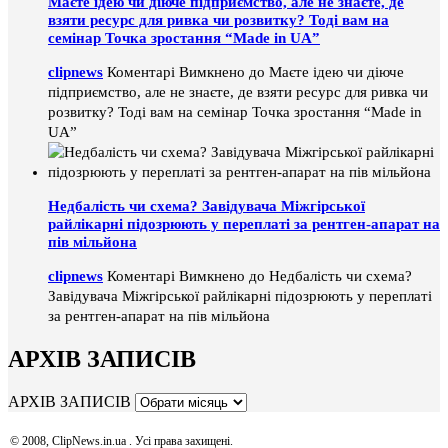
Маєте ідею чи діюче підприємство, але не знаєте, де
взяти ресурс для ривка чи розвитку? Тоді вам на
семінар Точка зростання “Made in UA”
clipnews
Коментарі Вимкнено
до Маєте ідею чи діюче
підприємство, але не знаєте, де взяти ресурс для ривка чи
розвитку? Тоді вам на семінар Точка зростання “Made in
UA”
Недбалість чи схема? Завідувача Міжгірської
райлікарні підозрюють у переплаті за рентген-апарат на
пів мільйона
clipnews
Коментарі Вимкнено
до Недбалість чи схема?
Завідувача Міжгірської райлікарні підозрюють у переплаті
за рентген-апарат на пів мільйона
АРХІВ ЗАПИСІВ
АРХІВ ЗАПИСІВ
© 2008, ClipNews.in.ua . Усі права захищені.