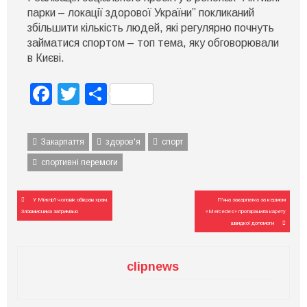
парки – локації здорової України” покликаний
збільшити кількість людей, які регулярно почнуть
займатися спортом – топ тема, яку обговорювали
в Києві.
Facebook
Twitter
Поділитися
Закарпаття
здоров'я
спорт
спортивні перемоги
Навігація
У Міжгір’ї чоловік обікрав храм.
П’яна закарпатка за кермом
записів
Зловмисника затримано
«Mercedes» протаранила карету
швидкої допомоги
clipnews