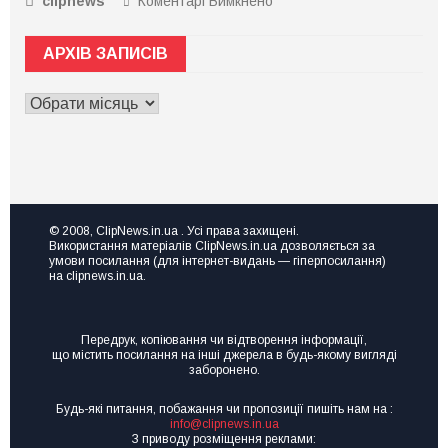
clipnews
Коментарі Вимкнено
до
підприємство,
Недбалість
але
чи
не
АРХІВ ЗАПИСІВ
схема?
знаєте,
Завідувача
де
АРХІВ
Міжгірської
взяти
ЗАПИСІВ
райлікарні
ресурс
підозрюють
для
у
ривка
переплаті
чи
за
розвитку?
рентген-
Тоді
© 2008, ClipNews.in.ua . Усі права захищені.
апарат
Використання матеріалів ClipNews.in.ua дозволяється за
вам
на
умови посилання (для інтернет-видань — гіперпосилання)
на
на clipnews.in.ua.
пів
семінар
мільйона
Точка
зростання
Передрук, копіювання чи відтворення інформації,
“Made
що містить посилання на інші джерела в будь-якому вигляді
in
заборонено.
UA”
Будь-які питання, побажання чи пропозиції пишіть нам на :
info@clipnews.in.ua
З приводу розміщення реклами: