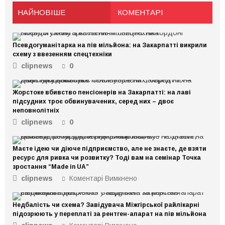
НАЙНОВІШЕ
КОМЕНТАРІ
Псевдогуманітарка на пів мільйона: на Закарпатті викрили
схему з ввезенням спецтехніки
clipnews
0
Жорстоке вбивство пенсіонерів на Закарпатті: на лаві
підсудних троє обвинувачених, серед них – двоє
неповнолітніх
clipnews
0
Маєте ідею чи діюче підприємство, але не знаєте, де взяти
ресурс для ривка чи розвитку? Тоді вам на семінар Точка
зростання “Made in UA”
clipnews
Коментарі Вимкнено
до
Маєте
ідею
Недбалість чи схема? Завідувача Міжгірської райлікарні
чи
підозрюють у переплаті за рентген-апарат на пів мільйона
діюче