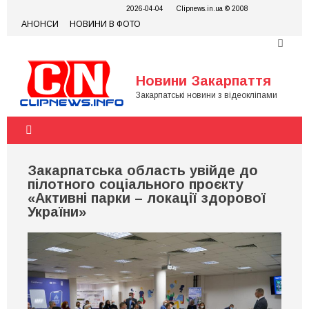
Skip
2026-04-04
Clipnews.in.ua © 2008
to
АНОНСИ
НОВИНИ В ФОТО
content
Новини Закарпаття
Закарпатські новини з відеокліпами
Закарпатська область увійде до
пілотного соціального проєкту
«Активні парки – локації здорової
України»