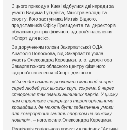
З цього приводу в Києві відбулися дві наради за
участі Вадима Гутцайта, Міністра молоді та
спорту, його заступника Матвія Бідного,
представників Офісу Президента та директорів
обласних центрів фізичного здоров’я населення
«Спорт для всіх».
За дорученням голови Закарпатської ОДА
Анатолія Полоскова, від Закарпаття узяла
участь Олександра Керецман, в. о. директора
Закарпатського обласного центру фізичного
здоров’я населення «Спорт для всіх».
«Сьогодні важливо розвивати масовий спорт
серед людей усіх вікових груп, зокрема й через
створення так званих активних парків. У цьому
нам сприятиме співпраця з територіальними
громадами, де мають бути забезпечені умови
для комфортних занять спортом на свіжому
повітрі»
, – наголосила Олександра Керецман.
Реалізація соціального проєкту в регіонах “Активні