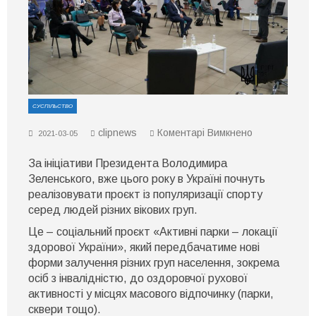
СУСПІЛЬСТВО
до
clipnews
Коментарі Вимкнено
2021-03-05
Закарпатська
область
За ініціативи Президента Володимира
увійде
до
Зеленського, вже цього року в Україні почнуть
пілотного
реалізовувати проєкт із популяризації спорту
соціального
серед людей різних вікових груп.
проєкту
«Активні
Це – соціальний проєкт «Активні парки – локації
парки
–
здорової України», який передбачатиме нові
локації
форми залучення різних груп населення, зокрема
здорової
осіб з інвалідністю, до оздоровчої рухової
України»
активності у місцях масового відпочинку (парки,
сквери тощо).