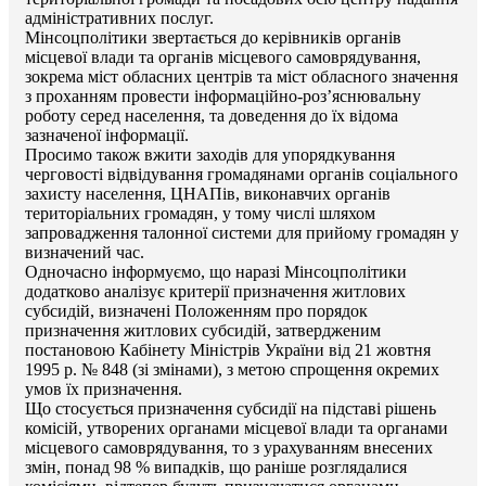
адміністративних послуг.
Мінсоцполітики звертається до керівників органів
місцевої влади та органів місцевого самоврядування,
зокрема міст обласних центрів та міст обласного значення
з проханням провести інформаційно-роз’яснювальну
роботу серед населення, та доведення до їх відома
зазначеної інформації.
Просимо також вжити заходів для упорядкування
черговості відвідування громадянами органів соціального
захисту населення, ЦНАПів, виконавчих органів
територіальних громадян, у тому числі шляхом
запровадження талонної системи для прийому громадян у
визначений час.
Одночасно інформуємо, що наразі Мінсоцполітики
додатково аналізує критерії призначення житлових
субсидій, визначені Положенням про порядок
призначення житлових субсидій, затвердженим
постановою Кабінету Міністрів України від 21 жовтня
1995 р. № 848 (зі змінами), з метою спрощення окремих
умов їх призначення.
Що стосується призначення субсидії на підставі рішень
комісій, утворених органами місцевої влади та органами
місцевого самоврядування, то з урахуванням внесених
змін, понад 98 % випадків, що раніше розглядалися