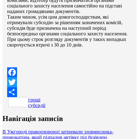
комісіями, відтепер будуть призначатися органами
соціального захисту населення самостійно на підставі
наданих громадянами документів.
Таким чином, усім цим домогосподарствам, які
отримували субсидію за рішенням зазначених комісій,
субсидія буде призначена на наступний період
безпосередньо органами соціального захисту населення.
При цьому строк розгляду документів у таких випадках
скорочується втричі з 30 до 10 днів.
Facebook
Twitter
гроші
Поділитися
субсидії
Навігація записів
В Ужгороді правоохоронці затримали зловмисника-
провокатора, який підпалив автівку під будівлею