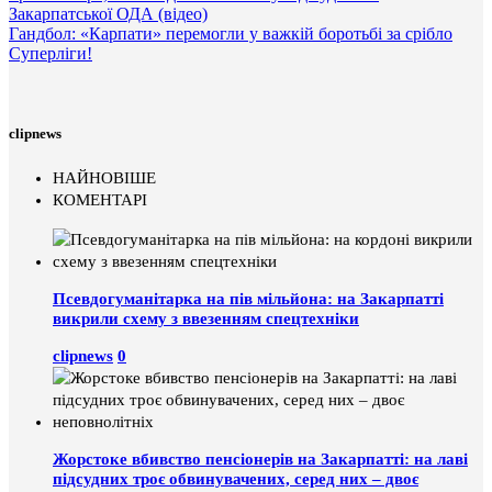
Закарпатської ОДА (відео)
Гандбол: «Карпати» перемогли у важкій боротьбі за срібло
Суперліги!
clipnews
НАЙНОВІШЕ
КОМЕНТАРІ
Псевдогуманітарка на пів мільйона: на Закарпатті
викрили схему з ввезенням спецтехніки
clipnews
0
Жорстоке вбивство пенсіонерів на Закарпатті: на лаві
підсудних троє обвинувачених, серед них – двоє