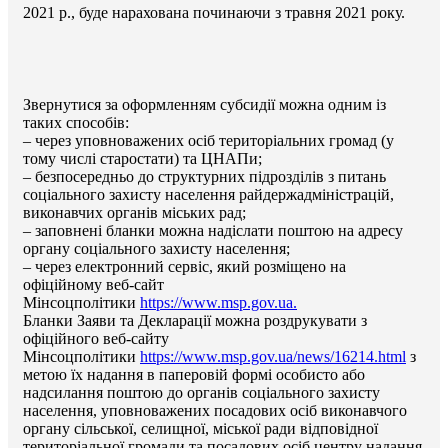
2021 р., буде нарахована починаючи з травня 2021 року.
Звернутися за оформленням субсидії можна одним із
таких способів:
– через уповноважених осіб територіальних громад (у
тому числі старостати) та ЦНАПи;
– безпосередньо до структурних підрозділів з питань
соціального захисту населення райдержадміністрацій,
виконавчих органів міських рад;
– заповнені бланки можна надіслати поштою на адресу
органу соціального захисту населення;
– через електронний сервіс, який розміщено на
офіційному веб-сайт
Мінсоцполітики
https://www.msp.gov.ua.
Бланки Заяви та Декларації можна роздрукувати з
офіційного веб-сайту
Мінсоцполітики
https://www.msp.gov.ua/news/16214.html
з
метою їх надання в паперовій формі особисто або
надсилання поштою до органів соціального захисту
населення, уповноважених посадових осіб виконавчого
органу сільської, селищної, міської ради відповідної
територіальної громади та посадових осіб центру надання