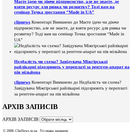
Маєте ідею чи діюче підприємство, але не знаєте, де
взяти ресурс для ривка чи розвитку? Тоді вам на
семінар Точка зростання “Made in UA”
clipnews
Коментарі Вимкнено
до Маєте ідею чи діюче
підприємство, але не знаєте, де взяти ресурс для ривка чи
розвитку? Тоді вам на семінар Точка зростання “Made in
UA”
Недбалість чи схема? Завідувача Міжгірської
райлікарні підозрюють у переплаті за рентген-апарат на
пів мільйона
clipnews
Коментарі Вимкнено
до Недбалість чи схема?
Завідувача Міжгірської райлікарні підозрюють у переплаті
за рентген-апарат на пів мільйона
АРХІВ ЗАПИСІВ
АРХІВ ЗАПИСІВ
© 2008, ClipNews.in.ua . Усі права захищені.