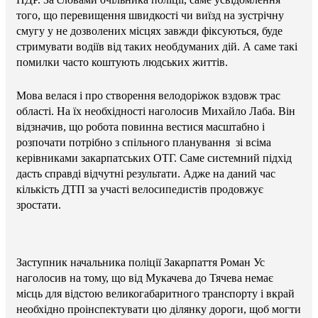
того, що перевищення швидкості чи виїзд на зустрічну
смугу у не дозволених місцях завжди фіксуються, буде
стримувати водіїв від таких необдуманих дій. А саме такі
помилки часто коштують людських життів.
Мова велася і про створення велодоріжок вздовж трас
області. На їх необхідності наголосив Михайло Лаба. Він
відзначив, що робота повинна вестися масштабно і
розпочати потрібно з спільного планування зі всіма
керівниками закарпатських ОТГ. Саме системний підхід
дасть справді відчутні результати. Адже на даний час
кількість ДТП за участі велосипедистів продовжує
зростати.
Заступник начальника поліції Закарпаття Роман Ус
наголосив на тому, що від Мукачева до Тячева немає
місць для відстою великогабаритного транспорту і вкрай
необхідно проінспектувати цю ділянку дороги, щоб могти