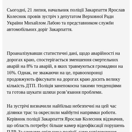
Сьогодні, 21 липня, начальник поліції Закарпаття Ярослав
Колесник провів зустріч з депутатом Верховної Ради
України Михайлом Лабою та представником служби
автомобільних доріг Закарпаття.
Проаналізувавши статистичні дані, щодо аварійності на
дорогах краю, спостерігається зменшення смертельних
аварій на 8% та аварій, в яких травмуються громадяни на
16%. Однак, не зважаючи на це, правоохоронці
продовжують фіксувати на дорогах краю досить велику
кількість ДТП. Поліція занепокоєна такими тенденціями
та готова шукати шляхи розв’язання проблеми.
На зустрічі визначили найбільш небезпечні на цей час
ділянки трас та окреслили майбутні напрямки роботи.
Керівник поліції Закарпаття Ярослав Колесник відзначив,
що область потребує більше камер відеофіксації порушень
ПДР. За словами очільника поліції, саме усвідомлення