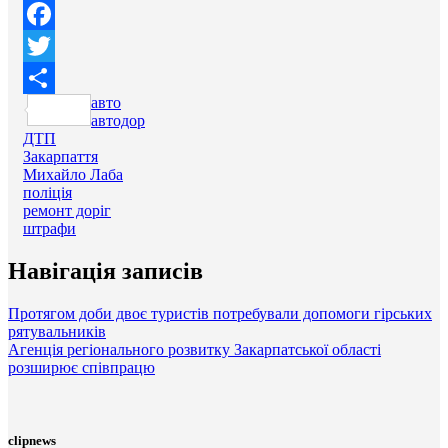
Facebook
Twitter
авто
Поділитися
автодор
ДТП
Закарпаття
Михайло Лаба
поліція
ремонт доріг
штрафи
Навігація записів
Протягом доби двоє туристів потребували допомоги гірських
рятувальників
Агенція регіонального розвитку Закарпатської області
розширює співпрацю
clipnews