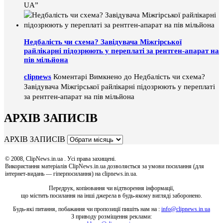
UA”
Недбалість чи схема? Завідувача Міжгірської
райлікарні підозрюють у переплаті за рентген-апарат на
пів мільйона
clipnews
Коментарі Вимкнено
до Недбалість чи схема?
Завідувача Міжгірської райлікарні підозрюють у переплаті
за рентген-апарат на пів мільйона
АРХІВ ЗАПИСІВ
АРХІВ ЗАПИСІВ
© 2008, ClipNews.in.ua . Усі права захищені.
Використання матеріалів ClipNews.in.ua дозволяється за умови посилання (для
інтернет-видань — гіперпосилання) на clipnews.in.ua.
Передрук, копіювання чи відтворення інформації,
що містить посилання на інші джерела в будь-якому вигляді заборонено.
Будь-які питання, побажання чи пропозиції пишіть нам на :
info@clipnews.in.ua
З приводу розміщення реклами: