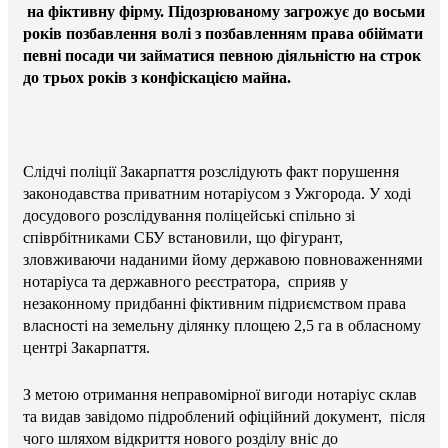
на фіктивну фірму. Підозрюваному загрожує до восьми
років позбавлення волі з позбавленням права обіймати
певні посади чи займатися певною діяльністю на строк
до трьох років з конфіскацією майна.
Слідчі поліції Закарпаття розслідують факт порушення
законодавства приватним нотаріусом з Ужгорода. У ході
досудового розслідування поліцейські спільно зі
співрбітниками СБУ встановили, що фігурант,
зловживаючи наданими йому державою повноваженнями
нотаріуса та державного реєстратора, сприяв у
незаконному придбанні фіктивним підриємством права
власності на земельну ділянку площею 2,5 га в обласному
центрі Закарпаття.
З метою отримання неправомірної вигоди нотаріус склав
та видав завідомо підроблений офіційний документ, після
чого шляхом відкриття нового розділу вніс до