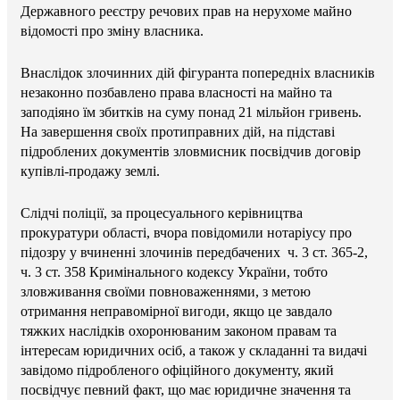
Державного реєстру речових прав на нерухоме майно
відомості про зміну власника.
Внаслідок злочинних дій фігуранта попередніх власників
незаконно позбавлено права власності на майно та
заподіяно їм збитків на суму понад 21 мільйон гривень.
На завершення своїх протиправних дій, на підставі
підроблених документів зловмисник посвідчив договір
купівлі-продажу землі.
Слідчі поліції, за процесуального керівництва
прокуратури області, вчора повідомили нотаріусу про
підозру у вчиненні злочинів передбачених ч. 3 ст. 365-2,
ч. 3 ст. 358 Кримінального кодексу України, тобто
зловживання своїми повноваженнями, з метою
отримання неправомірної вигоди, якщо це завдало
тяжких наслідків охоронюваним законом правам та
інтересам юридичних осіб, а також у складанні та видачі
завідомо підробленого офіційного документу, який
посвідчує певний факт, що має юридичне значення та