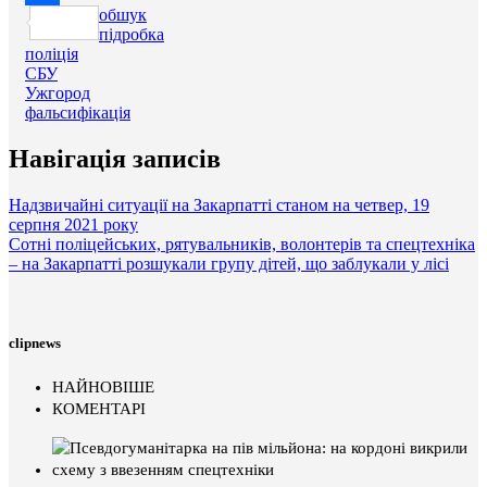
обшук
Поділитися
підробка
поліція
СБУ
Ужгород
фальсифікація
Навігація записів
Надзвичайні ситуації на Закарпатті станом на четвер, 19
серпня 2021 року
Сотні поліцейських, рятувальників, волонтерів та спецтехніка
– на Закарпатті розшукали групу дітей, що заблукали у лісі
clipnews
НАЙНОВІШЕ
КОМЕНТАРІ