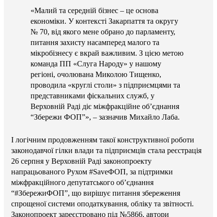
«Малий та середній бізнес – це основа
економіки. У контексті Закарпаття та округу
№ 70, від якого мене обрано до парламенту,
питання захисту насамперед малого та
мікробізнесу є вкрай важливим. З цією метою
команда ПП «Слуга Народу» у нашому
регіоні, очолювана Миколою Тищенко,
проводила «круглі столи» з підприємцями та
представниками фіскальних служб, у
Верховній Раді діє міжфракційне об’єднання
“Збережи ФОП”», – зазначив Михайло Лаба.
І логічним продовженням такої конструктивної роботи
законодавчої гілки влади та підприємців стала реєстрація
26 серпня у Верховній Раді законопроекту
напрацьованого Рухом #SaveФОП, за підтримки
міжфракційного депутатського об’єднання
“#ЗбережиФОП”, що вирішує питання збереження
спрощеної системи оподаткування, обліку та звітності.
Законопроект зареєстровано під №5866, автори