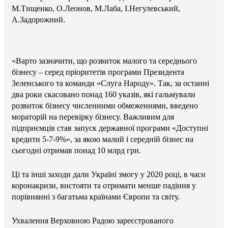
М.Тищенко, О.Леонов, М.Лаба, І.Негулевський,
А.Задорожний.
«Варто зазначити, що розвиток малого та середнього
бізнесу – серед пріоритетів програми Президента
Зеленського та команди «Слуга Народу». Так, за останні
два роки скасовано понад 160 указів, які гальмували
розвиток бізнесу численними обмеженнями, введено
мораторій на перевірку бізнесу. Важливим для
підприємців став запуск державної програми «Доступні
кредити 5-7-9%», за якою малий і середній бізнес на
сьогодні отримав понад 10 млрд грн.
Ці та інші заходи дали Україні змогу у 2020 році, в часи
коронакризи, вистояти та отримати менше падіння у
порівнянні з багатьма країнами Європи та світу.
Ухвалення Верховною Радою зареєстрованого