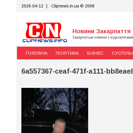
Skip
2026-04-12
|
Clipnews.in.ua © 2008
to
content
Новини Закарпаття
Закарпатські новини з відеокліпам
ГОЛОВНА
ПОЛІТИКА
БІЗНЕС
СУСПІЛЬ
6a557367-ceaf-471f-a111-bb8eae