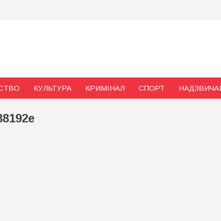
и
СТВО
КУЛЬТУРА
КРИМІНАЛ
СПОРТ
НАДЗВИЧА
88192e