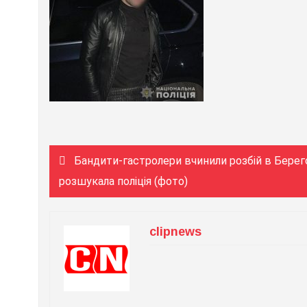
Навігація
Бандити-гастролери вчинили розбій в Берегов
записів
розшукала поліція (фото)
clipnews