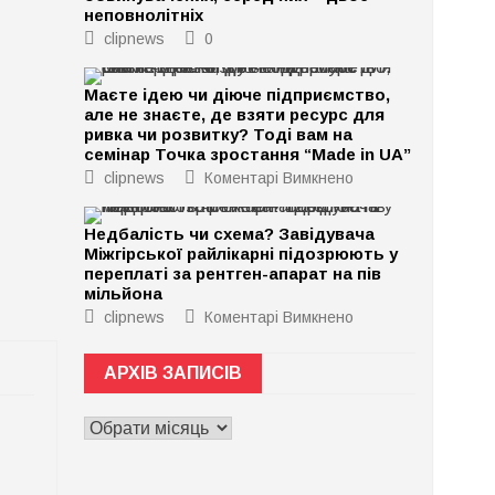
неповнолітніх
clipnews
0
Маєте ідею чи діюче підприємство,
але не знаєте, де взяти ресурс для
ривка чи розвитку? Тоді вам на
семінар Точка зростання “Made in UA”
до
clipnews
Коментарі Вимкнено
Маєте
ідею
чи
Недбалість чи схема? Завідувача
діюче
Міжгірської райлікарні підозрюють у
підприємство,
але
переплаті за рентген-апарат на пів
не
мільйона
знаєте,
де
до
clipnews
Коментарі Вимкнено
взяти
Недбалість
ресурс
чи
для
схема?
АРХІВ ЗАПИСІВ
ривка
Завідувача
чи
Міжгірської
розвитку?
райлікарні
АРХІВ
Тоді
підозрюють
вам
у
ЗАПИСІВ
на
переплаті
семінар
за
Точка
рентген-