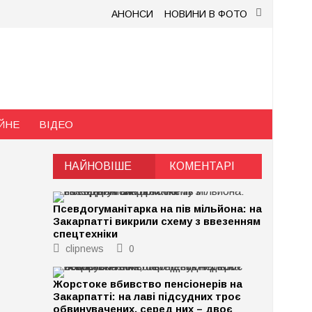
АНОНСИ
НОВИНИ В ФОТО
ЙНЕ
ВІДЕО
НАЙНОВІШЕ
КОМЕНТАРІ
Псевдогуманітарка на пів мільйона: на
Закарпатті викрили схему з ввезенням
спецтехніки
clipnews
0
Жорстоке вбивство пенсіонерів на
Закарпатті: на лаві підсудних троє
обвинувачених, серед них – двоє