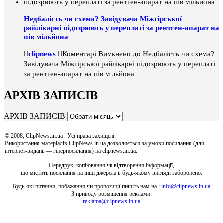
Недбалість чи схема? Завідувача Міжгірської
райлікарні підозрюють у переплаті за рентген-апарат на
пів мільйона
clipnews
Коментарі Вимкнено
до Недбалість чи схема?
Завідувача Міжгірської райлікарні підозрюють у переплаті
за рентген-апарат на пів мільйона
АРХІВ ЗАПИСІВ
АРХІВ ЗАПИСІВ
© 2008, ClipNews.in.ua . Усі права захищені.
Використання матеріалів ClipNews.in.ua дозволяється за умови посилання (для
інтернет-видань — гіперпосилання) на clipnews.in.ua.
Передрук, копіювання чи відтворення інформації,
що містить посилання на інші джерела в будь-якому вигляді заборонено.
Будь-які питання, побажання чи пропозиції пишіть нам на :
info@clipnews.in.ua
З приводу розміщення реклами:
reklama@clipnews.in.ua
clipnews.in.ua © 2008