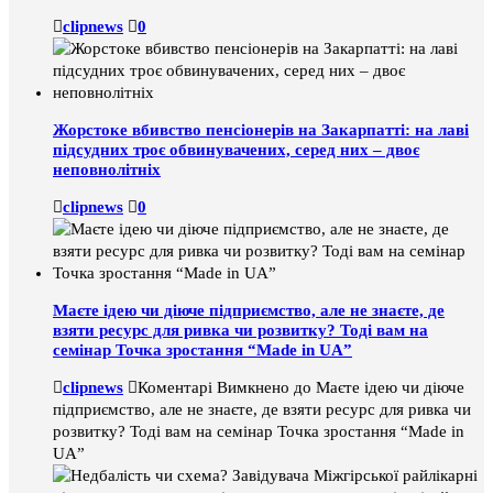
clipnews
0
Жорстоке вбивство пенсіонерів на Закарпатті: на лаві
підсудних троє обвинувачених, серед них – двоє
неповнолітніх
clipnews
0
Маєте ідею чи діюче підприємство, але не знаєте, де
взяти ресурс для ривка чи розвитку? Тоді вам на
семінар Точка зростання “Made in UA”
clipnews
Коментарі Вимкнено
до Маєте ідею чи діюче
підприємство, але не знаєте, де взяти ресурс для ривка чи
розвитку? Тоді вам на семінар Точка зростання “Made in
UA”