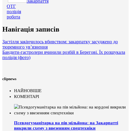
Закарпаття
ОТГ
поліція
робота
Навігація записів
Застілля закінчилось вбивством: закарпатку засуджено до
тюремного ув’язнення
Бандити-гастролери вчинили розбій в Берегові. Їх розшукала
поліція (фото)
clipnews
НАЙНОВІШЕ
КОМЕНТАРІ
Псевдогуманітарка на пів мільйона: на Закарпатті
викрили схему з ввезенням спецтехніки