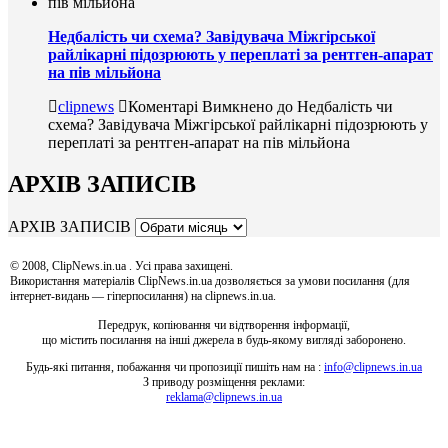
Недбалість чи схема? Завідувача Міжгірської
райлікарні підозрюють у переплаті за рентген-апарат
на пів мільйона
clipnews
Коментарі Вимкнено
до Недбалість чи
схема? Завідувача Міжгірської райлікарні підозрюють у
переплаті за рентген-апарат на пів мільйона
АРХІВ ЗАПИСІВ
АРХІВ ЗАПИСІВ
© 2008, ClipNews.in.ua . Усі права захищені.
Використання матеріалів ClipNews.in.ua дозволяється за умови посилання (для
інтернет-видань — гіперпосилання) на clipnews.in.ua.
Передрук, копіювання чи відтворення інформації,
що містить посилання на інші джерела в будь-якому вигляді заборонено.
Будь-які питання, побажання чи пропозиції пишіть нам на :
info@clipnews.in.ua
З приводу розміщення реклами:
reklama@clipnews.in.ua
clipnews.in.ua © 2008