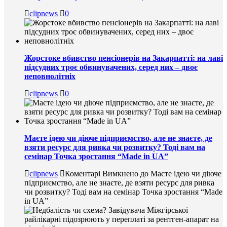
clipnews
0
Жорстоке вбивство пенсіонерів на Закарпатті: на лаві
підсудних троє обвинувачених, серед них – двоє
неповнолітніх
clipnews
0
Маєте ідею чи діюче підприємство, але не знаєте, де
взяти ресурс для ривка чи розвитку? Тоді вам на
семінар Точка зростання “Made in UA”
clipnews
Коментарі Вимкнено
до Маєте ідею чи діюче
підприємство, але не знаєте, де взяти ресурс для ривка
чи розвитку? Тоді вам на семінар Точка зростання “Made
in UA”