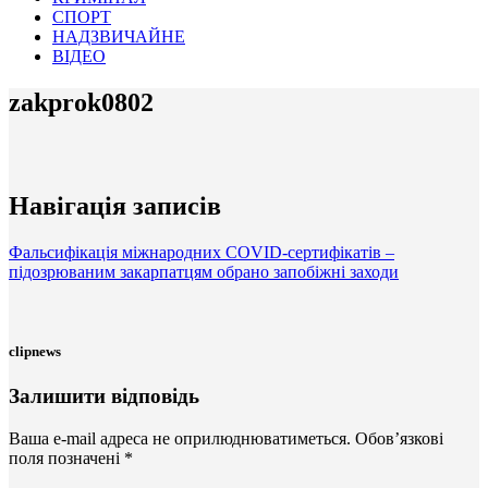
СПОРТ
НАДЗВИЧАЙНЕ
ВІДЕО
zakprok0802
Навігація записів
Фальсифікація міжнародних COVID-сертифікатів –
підозрюваним закарпатцям обрано запобіжні заходи
clipnews
Залишити відповідь
Ваша e-mail адреса не оприлюднюватиметься.
Обов’язкові
поля позначені
*