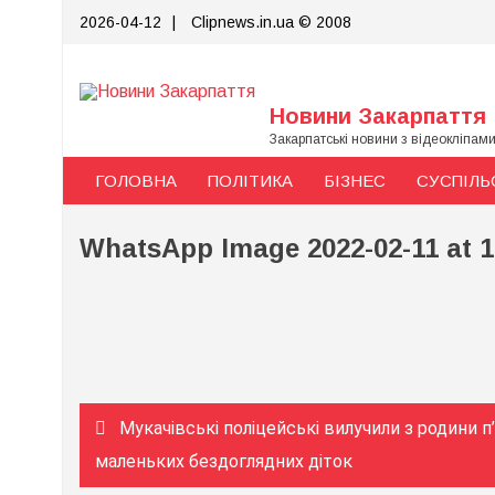
Skip
2026-04-12
|
Clipnews.in.ua © 2008
to
content
Новини Закарпаття
Закарпатські новини з відеокліпам
ГОЛОВНА
ПОЛІТИКА
БІЗНЕС
СУСПІЛЬ
WhatsApp Image 2022-02-11 at 1
Навігація
Мукачівські поліцейські вилучили з родини п
записів
маленьких бездоглядних діток