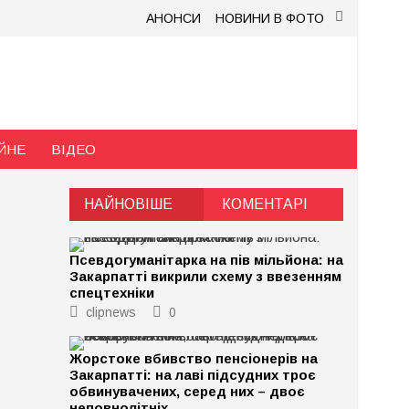
АНОНСИ
НОВИНИ В ФОТО
ЙНЕ
ВІДЕО
НАЙНОВІШЕ
КОМЕНТАРІ
Псевдогуманітарка на пів мільйона: на
Закарпатті викрили схему з ввезенням
спецтехніки
clipnews
0
Жорстоке вбивство пенсіонерів на
Закарпатті: на лаві підсудних троє
обвинувачених, серед них – двоє
неповнолітніх