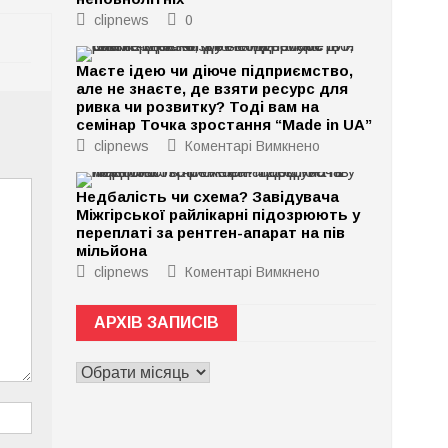
clipnews
0
Маєте ідею чи діюче підприємство,
але не знаєте, де взяти ресурс для
ривка чи розвитку? Тоді вам на
семінар Точка зростання “Made in UA”
до
clipnews
Коментарі Вимкнено
Маєте
ідею
чи
Недбалість чи схема? Завідувача
діюче
Міжгірської райлікарні підозрюють у
підприємство,
але
переплаті за рентген-апарат на пів
не
мільйона
знаєте,
де
до
clipnews
Коментарі Вимкнено
взяти
Недбалість
ресурс
чи
для
схема?
АРХІВ ЗАПИСІВ
ривка
Завідувача
чи
Міжгірської
розвитку?
райлікарні
АРХІВ
Тоді
підозрюють
вам
у
ЗАПИСІВ
на
переплаті
семінар
за
Точка
рентген-
зростання
апарат