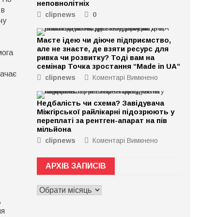
неповнолітніх
 в
clipnews
0
ну
Маєте ідею чи діюче підприємство,
але не знаєте, де взяти ресурс для
мога
ривка чи розвитку? Тоді вам на
семінар Точка зростання “Made in UA”
начає
clipnews
Коментарі Вимкнено
до
Маєте
ідею
Недбалість чи схема? Завідувача
чи
Міжгірської райлікарні підозрюють у
діюче
переплаті за рентген-апарат на пів
підприємство,
мільйона
але
clipnews
Коментарі Вимкнено
до
не
Недбалість
знаєте,
чи
де
АРХІВ ЗАПИСІВ
схема?
взяти
Завідувача
ресурс
АРХІВ
Міжгірської
для
ЗАПИСІВ
райлікарні
,
ривка
підозрюють
ля
чи