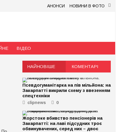
АНОНСИ
НОВИНИ В ФОТО
ЙНЕ
ВІДЕО
НАЙНОВІШЕ
КОМЕНТАРІ
Псевдогуманітарка на пів мільйона: на
Закарпатті викрили схему з ввезенням
спецтехніки
clipnews
0
Жорстоке вбивство пенсіонерів на
Закарпатті: на лаві підсудних троє
обвинувачених, серед них – двоє
. По