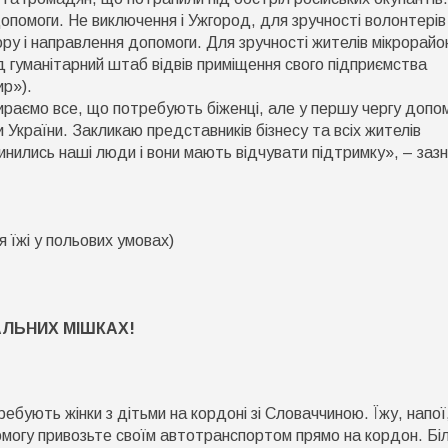
уманітарний
опомоги. Не виключення і Ужгород, для зручності волонтерів
ункт
ору і направлення допомоги. Для зручності жителів мікрорайо
ікрорайоні
д гуманітарний штаб відвів приміщення свого підприємства
Доманинці»
р»).
раємо все, що потребують біженці, але у першу чергу допо
України. Закликаю представників бізнесу та всіх жителів
опинились наші люди і вони мають відчувати підтримку», – заз
я їжі у польових умовах)
АЛЬНИХ МІШКАХ!
бують жінки з дітьми на кордоні зі Словаччиною. Їжу, напої
омогу привозьте своїм автотранспортом прямо на кордон. Бі