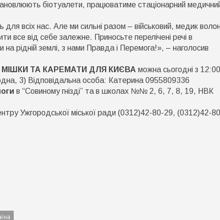
становлюють біотуалети, працюватиме стаціонарний медични
для всіх нас. Але ми сильні разом – військовий, медик воло
ити все від себе залежне. Приносьте перелічені речі в
 на рідній землі, з нами Правда і Перемога!», – наголосив
 МІШКИ ТА КАРЕМАТИ ДЛЯ КИЄВА
можна сьогодні з 12:0
одна, 3) Відповідальна особа: Катерина 0955809336
моги
в “Совиному гнізді” та в школах №№ 2, 6, 7, 8, 19, НВК
тру Ужгородської міської ради (0312)42-80-29, (0312)42-80
аїна