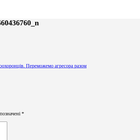
660436760_n
воохоронців. Переможемо агресора разом
 позначені
*