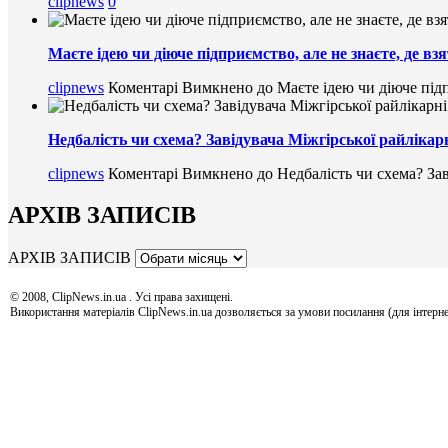
clipnews
0
Маєте ідею чи діюче підприємство, але не знаєте, де в
clipnews
Коментарі Вимкнено
до Маєте ідею чи діюче підп
Недбалість чи схема? Завідувача Міжгірської райлікарн
clipnews
Коментарі Вимкнено
до Недбалість чи схема? Зав
АРХІВ ЗАПИСІВ
АРХІВ ЗАПИСІВ
© 2008, ClipNews.in.ua . Усі права захищені.
Використання матеріалів ClipNews.in.ua дозволяється за умови посилання (для інтерне