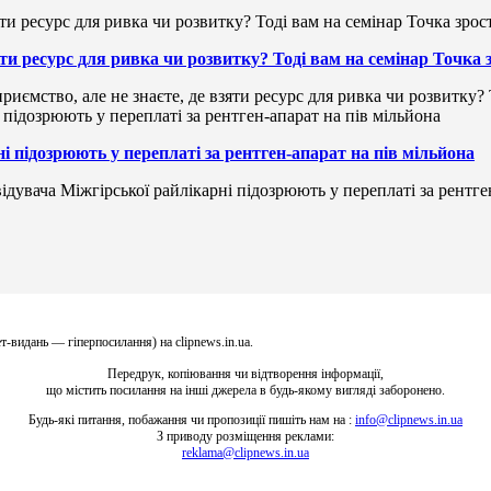
зяти ресурс для ривка чи розвитку? Тоді вам на семінар Точка
риємство, але не знаєте, де взяти ресурс для ривка чи розвитку?
і підозрюють у переплаті за рентген-апарат на пів мільйона
ідувача Міжгірської райлікарні підозрюють у переплаті за рентге
т-видань — гіперпосилання) на clipnews.in.ua.
Передрук, копіювання чи відтворення інформації,
що містить посилання на інші джерела в будь-якому вигляді заборонено.
Будь-які питання, побажання чи пропозиції пишіть нам на :
info@clipnews.in.ua
З приводу розміщення реклами:
reklama@clipnews.in.ua