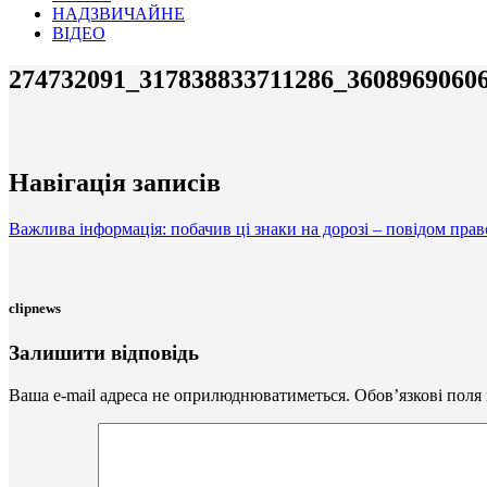
НАДЗВИЧАЙНЕ
ВІДЕО
274732091_317838833711286_3608969060
Навігація записів
Важлива інформація: побачив ці знаки на дорозі – повідом пра
clipnews
Залишити відповідь
Ваша e-mail адреса не оприлюднюватиметься.
Обов’язкові поля