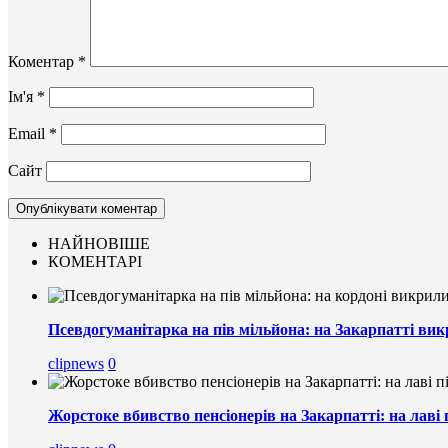
Коментар
*
Ім'я
*
Email
*
Сайт
НАЙНОВІШЕ
КОМЕНТАРІ
Псевдогуманітарка на пів мільйона: на Закарпатті вик
clipnews
0
Жорстоке вбивство пенсіонерів на Закарпатті: на лаві 