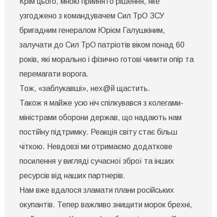
Крім цього, мною прийнято рішення, яке
узгоджено з командувачем Сил ТрО ЗСУ
бригадним генералом Юрієм Галушкіним,
залучати до Сил ТрО патріотів віком понад 60
років, які морально і фізично готові чинити опір та
перемагати ворога.
Тож, «заблукавші», нех@й щастить.
Також я майже усю ніч спілкувався з колегами-
міністрами оборони держав, що надають нам
постійну підтримку. Реакція світу стає більш
чіткою. Невдовзі ми отримаємо додаткове
посилення у вигляді сучасної зброї та інших
ресурсів від наших партнерів.
Нам вже вдалося зламати плани російських
окупантів. Тепер важливо знищити морок брехні,