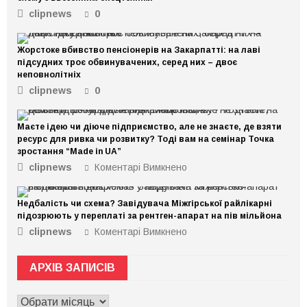
clipnews
0
Жорстоке вбивство пенсіонерів на Закарпатті: на лаві
підсудних троє обвинувачених, серед них – двоє
неповнолітніх
clipnews
0
Маєте ідею чи діюче підприємство, але не знаєте, де взяти
ресурс для ривка чи розвитку? Тоді вам на семінар Точка
зростання “Made in UA”
clipnews
Коментарі Вимкнено
до
Маєте
ідею
Недбалість чи схема? Завідувача Міжгірської райлікарні
чи
підозрюють у переплаті за рентген-апарат на пів мільйона
діюче
clipnews
Коментарі Вимкнено
до
підприємство,
Недбалість
але
чи
не
АРХІВ ЗАПИСІВ
схема?
знаєте,
Завідувача
де
АРХІВ
Міжгірської
взяти