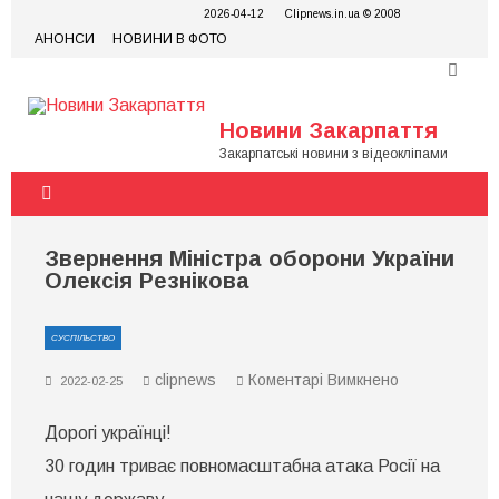
Skip
2026-04-12
Clipnews.in.ua © 2008
to
АНОНСИ
НОВИНИ В ФОТО
content
Новини Закарпаття
Закарпатські новини з відеокліпами
Звернення Міністра оборони України
Олексія Резнікова
СУСПІЛЬСТВО
до
clipnews
Коментарі Вимкнено
2022-02-25
Звернення
Міністра
Дорогі українці!
оборони
України
30 годин триває повномасштабна атака Росії на
Олексія
Резнікова