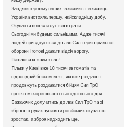
нашу державу.
Завдяки героїзму наших захисників і захисниць
Україна вистояла першу, найскладнішу добу.
Окупанти понесли суттєві втрати.
Сьогодні ми будемо сильнішими. Адже тисячі
людей приєднуються до лав Сил територіальної
оборони і готові давати відсіч ворогу.
Пишаюся кожним з вас!
Тільки у Києві вже 18 тисяч автоматів та
відповідний боєкомплект, які вже роздано і
продовжуть роздаватися бійцям Сил ТрО
протягом вчорашнього і сьогоднішнього дня.
Бажаючих долучитись до лав Сил ТрО та зі
зброєю в руках зупиняти російських окупантів
зростає, а зброя надходить ще.