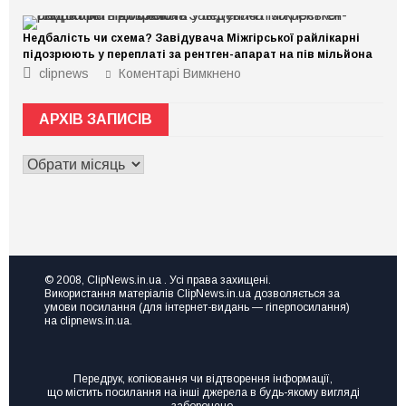
Маєте
ідею
чи
Недбалість чи схема? Завідувача Міжгірської райлікарні
діюче
підприємство,
підозрюють у переплаті за рентген-апарат на пів мільйона
але
до
clipnews
Коментарі Вимкнено
не
Недбалість
знаєте,
чи
де
схема?
взяти
АРХІВ ЗАПИСІВ
Завідувача
ресурс
Міжгірської
для
райлікарні
ривка
АРХІВ
підозрюють
чи
у
ЗАПИСІВ
розвитку?
переплаті
Тоді
за
вам
рентген-
на
апарат
семінар
на
Точка
пів
зростання
мільйона
“Made
© 2008, ClipNews.in.ua . Усі права захищені.
in
Використання матеріалів ClipNews.in.ua дозволяється за
UA”
умови посилання (для інтернет-видань — гіперпосилання)
на clipnews.in.ua.
Передрук, копіювання чи відтворення інформації,
що містить посилання на інші джерела в будь-якому вигляді