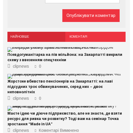
НАЙНОВІШЕ
КОМЕНТАРІ
Псевдогуманітарка на пів мільйона: на Закарпатті викрили
схему з ввезенням спецтехніки
clipnews
0
Жорстоке вбивство пенсіонерів на Закарпатті: на лаві
підсудних троє обвинувачених, серед них – двоє
неповнолітніх
clipnews
0
Маєте ідею чи діюче підприємство, але не знаєте, де взяти
ресурс для ривка чи розвитку? Тоді вам на семінар Точка
зростання “Made in UA”
до
clipnews
Коментарі Вимкнено