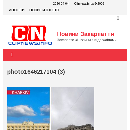
Skip
2026-04-04
Clipnews.in.ua © 2008
to
АНОНСИ
НОВИНИ В ФОТО
content
Новини Закарпаття
Закарпатські новини з відеокліпами
photo1646217104 (3)