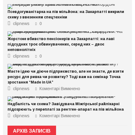
Псевдогуманітарка на пів мільйона: на Закарпатті викрили
схему з ввезенням спецтехніки
clipnews
0
Жорстоке вбивство пенсіонерів на Закарпатті: на лаві
підсудних троє обвинувачених, серед них – двоє
неповнолітніх
clipnews
0
Маєте ідею чи діюче підприємство, але не знаєте, де взяти
ресурс для ривка чи розвитку? Тоді вам на семінар Точка
зростання “Made in UA”
до
clipnews
Коментарі Вимкнено
Маєте
ідею
чи
Недбалість чи схема? Завідувача Міжгірської райлікарні
діюче
підприємство,
підозрюють у переплаті за рентген-апарат на пів мільйона
але
до
clipnews
Коментарі Вимкнено
не
Недбалість
знаєте,
чи
де
схема?
взяти
АРХІВ ЗАПИСІВ
Завідувача
ресурс