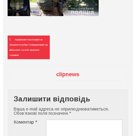
Навігація
Харків’янин переїхавши на
записів
Закарпаття робив “непридатними” до
військової служби здорових
чоловіків
clipnews
Залишити відповідь
Ваша e-mail адреса не оприлюднюватиметься.
Обов’язкові поля позначені
*
Коментар
*