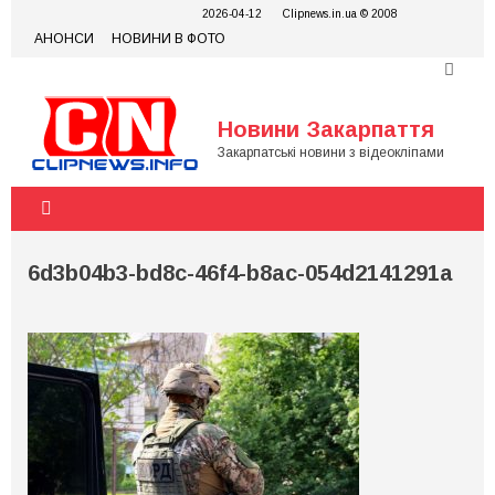
Skip
2026-04-12
Clipnews.in.ua © 2008
to
АНОНСИ
НОВИНИ В ФОТО
content
Новини Закарпаття
Закарпатські новини з відеокліпами
6d3b04b3-bd8c-46f4-b8ac-054d2141291a