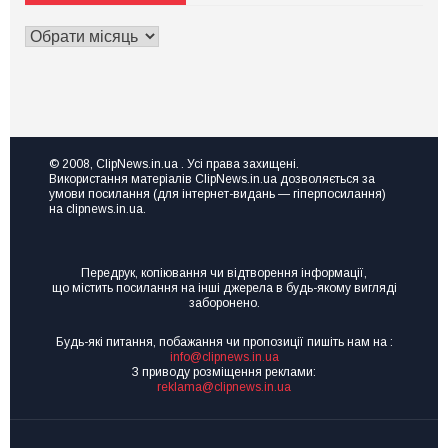
Міжгірської
для
райлікарні
ривка
АРХІВ
підозрюють
чи
у
ЗАПИСІВ
розвитку?
переплаті
Тоді
за
вам
рентген-
на
апарат
семінар
на
Точка
пів
зростання
мільйона
“Made
© 2008, ClipNews.in.ua . Усі права захищені.
in
Використання матеріалів ClipNews.in.ua дозволяється за
UA”
умови посилання (для інтернет-видань — гіперпосилання)
на clipnews.in.ua.
Передрук, копіювання чи відтворення інформації,
що містить посилання на інші джерела в будь-якому вигляді
заборонено.
Будь-які питання, побажання чи пропозиції пишіть нам на :
info@clipnews.in.ua
З приводу розміщення реклами:
reklama@clipnews.in.ua