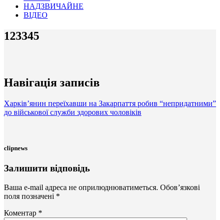
НАДЗВИЧАЙНЕ
ВІДЕО
123345
Навігація записів
Харків’янин переїхавши на Закарпаття робив “непридатними”
до військової служби здорових чоловіків
clipnews
Залишити відповідь
Ваша e-mail адреса не оприлюднюватиметься.
Обов’язкові
поля позначені
*
Коментар
*