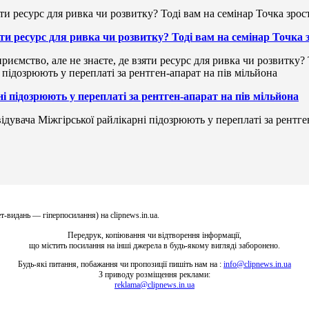
зяти ресурс для ривка чи розвитку? Тоді вам на семінар Точка
риємство, але не знаєте, де взяти ресурс для ривка чи розвитку?
і підозрюють у переплаті за рентген-апарат на пів мільйона
ідувача Міжгірської райлікарні підозрюють у переплаті за рентге
т-видань — гіперпосилання) на clipnews.in.ua.
Передрук, копіювання чи відтворення інформації,
що містить посилання на інші джерела в будь-якому вигляді заборонено.
Будь-які питання, побажання чи пропозиції пишіть нам на :
info@clipnews.in.ua
З приводу розміщення реклами:
reklama@clipnews.in.ua