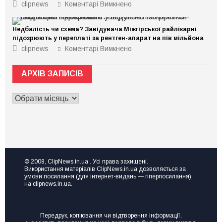
до
clipnews
Коментарі Вимкнено
Маєте
ідею
чи
Недбалість чи схема? Завідувача Міжгірської райлікарні
діюче
підприємство,
підозрюють у переплаті за рентген-апарат на пів мільйона
але
до
clipnews
Коментарі Вимкнено
не
Недбалість
знаєте,
чи
де
схема?
взяти
АРХІВ ЗАПИСІВ
Завідувача
ресурс
Міжгірської
для
райлікарні
ривка
АРХІВ
підозрюють
чи
у
ЗАПИСІВ
розвитку?
переплаті
Тоді
за
вам
рентген-
на
апарат
семінар
на
Точка
пів
зростання
мільйона
“Made
© 2008, ClipNews.in.ua . Усі права захищені.
in
Використання матеріалів ClipNews.in.ua дозволяється за
UA”
умови посилання (для інтернет-видань — гіперпосилання)
на clipnews.in.ua.
Передрук, копіювання чи відтворення інформації,