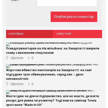
НАЙНОВІШЕ
КОМЕНТАРІ
Псевдогуманітарка на пів мільйона: на Закарпатті викрили
схему з ввезенням спецтехніки
clipnews
0
Жорстоке вбивство пенсіонерів на Закарпатті: на лаві
підсудних троє обвинувачених, серед них – двоє
неповнолітніх
clipnews
0
Маєте ідею чи діюче підприємство, але не знаєте, де взяти
ресурс для ривка чи розвитку? Тоді вам на семінар Точка
зростання “Made in UA”