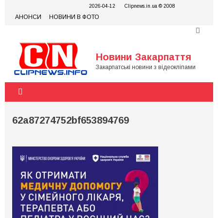
Skip
2026-04-12
Clipnews.in.ua © 2008
to
АНОНСИ
НОВИНИ В ФОТО
content
Новини Закарпаття
Закарпатські новини з відеокліпами
62a87274752bf653894769