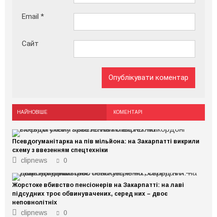
Email
*
Сайт
НАЙНОВІШЕ
КОМЕНТАРІ
Псевдогуманітарка на пів мільйона: на Закарпатті викрили
схему з ввезенням спецтехніки
clipnews
0
Жорстоке вбивство пенсіонерів на Закарпатті: на лаві
підсудних троє обвинувачених, серед них – двоє
неповнолітніх
clipnews
0