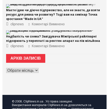
Маєте ідею чи діюче підприємство, але не знаєте, де взяти
ресурс для ривка чи розвитку? Тоді вам на семінар Точка
зростання “Made in UA”
до
clipnews
Коментарі Вимкнено
Маєте
ідею
чи
Недбалість чи схема? Завідувача Міжгірської райлікарні
діюче
підприємство,
підозрюють у переплаті за рентген-апарат на пів мільйона
але
до
clipnews
Коментарі Вимкнено
не
Недбалість
знаєте,
чи
де
схема?
взяти
АРХІВ ЗАПИСІВ
Завідувача
ресурс
Міжгірської
для
райлікарні
ривка
АРХІВ
підозрюють
чи
у
ЗАПИСІВ
розвитку?
переплаті
Тоді
за
вам
рентген-
на
апарат
семінар
на
Точка
пів
зростання
мільйона
“Made
© 2008, ClipNews.in.ua . Усі права захищені.
in
Використання матеріалів ClipNews.in.ua дозволяється за
UA”
умови посилання (для інтернет-видань — гіперпосилання)